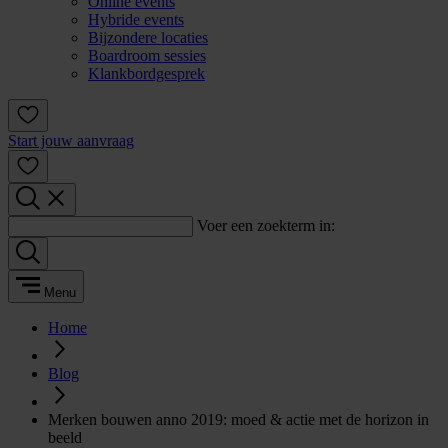
Online events
Hybride events
Bijzondere locaties
Boardroom sessies
Klankbordgesprek
Start jouw aanvraag
Voer een zoekterm in:
Menu
Home
Blog
Merken bouwen anno 2019: moed & actie met de horizon in
beeld