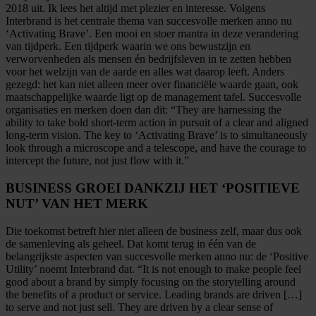
2018 uit. Ik lees het altijd met plezier en interesse. Volgens
Interbrand is het centrale thema van succesvolle merken anno nu
‘Activating Brave’. Een mooi en stoer mantra in deze verandering
van tijdperk. Een tijdperk waarin we ons bewustzijn en
verworvenheden als mensen én bedrijfsleven in te zetten hebben
voor het welzijn van de aarde en alles wat daarop leeft. Anders
gezegd: het kan niet alleen meer over financiële waarde gaan, ook
maatschappelijke waarde ligt op de management tafel. Succesvolle
organisaties en merken doen dan dit: “They are harnessing the
ability to take bold short-term action in pursuit of a clear and aligned
long-term vision. The key to ‘Activating Brave’ is to simultaneously
look through a microscope and a telescope, and have the courage to
intercept the future, not just flow with it.”
BUSINESS GROEI DANKZIJ HET ‘POSITIEVE
NUT’ VAN HET MERK
Die toekomst betreft hier niet alleen de business zelf, maar dus ook
de samenleving als geheel. Dat komt terug in één van de
belangrijkste aspecten van succesvolle merken anno nu: de ‘Positive
Utility’ noemt Interbrand dat. “It is not enough to make people feel
good about a brand by simply focusing on the storytelling around
the benefits of a product or service. Leading brands are driven […]
to serve and not just sell. They are driven by a clear sense of