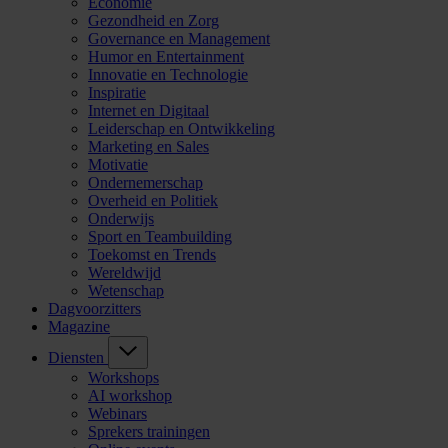
Economie
Gezondheid en Zorg
Governance en Management
Humor en Entertainment
Innovatie en Technologie
Inspiratie
Internet en Digitaal
Leiderschap en Ontwikkeling
Marketing en Sales
Motivatie
Ondernemerschap
Overheid en Politiek
Onderwijs
Sport en Teambuilding
Toekomst en Trends
Wereldwijd
Wetenschap
Dagvoorzitters
Magazine
Diensten
Workshops
AI workshop
Webinars
Sprekers trainingen