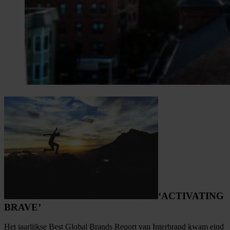
‘ACTIVATING
BRAVE’
Het jaarlijkse Best Global Brands Report van Interbrand kwam eind