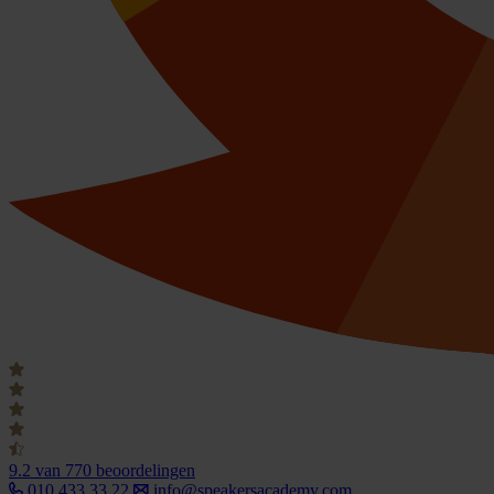
9.2
van 770 beoordelingen
010 433 33 22
info@speakersacademy.com