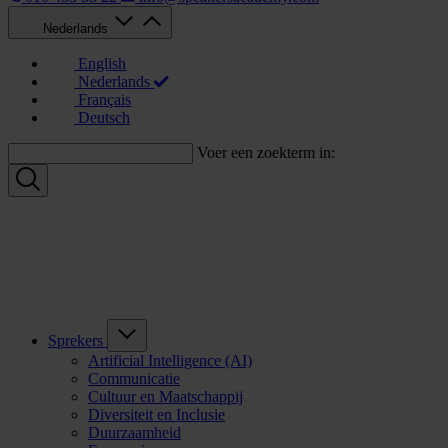
Nederlands
English
Nederlands
Français
Deutsch
Voer een zoekterm in:
Sprekers
Artificial Intelligence (AI)
Communicatie
Cultuur en Maatschappij
Diversiteit en Inclusie
Duurzaamheid