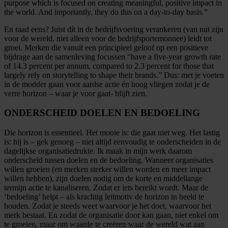
purpose which is focused on creating meaningful, positive impact in
the world. And importantly, they do this on a day-to-day basis.”
En raad eens? Juist dít in de bedrijfsvoering verankeren (van nut zijn
voor de wereld, niet alleen voor de bedrijfsportemonnee) leidt tot
groei. Merken die vanuit een principieel geloof op een positieve
bijdrage aan de samenleving focussen “have a five-year growth rate
of 14.3 percent per annum, compared to 2.3 percent for those that
largely rely on storytelling to shape their brands.” Dus: met je voeten
in de modder gaan voor aardse actie én hoog vliegen zodat je de
verre horizon – waar je voor gaat- blijft zien.
ONDERSCHEID DOELEN EN BEDOELING
Die horizon is essentieel. Het mooie is: die gaat niet weg. Het lastig
is: hij is – gek genoeg – niet altijd eenvoudig te onderscheiden in de
dagelijkse organisatiedrukte. Ik maak in mijn werk daarom
onderscheid tussen doelen en de bedoeling. Wanneer organisaties
willen groeien (en merken sterker willen worden en meer impact
willen hebben), zijn doelen nodig om de korte en middellange
termijn actie te kanaliseren. Zodat er iets bereikt wordt. Maar de
‘bedoeling’ helpt – als krachtig leitmotiv de horizon in beeld te
houden. Zodat je steeds weet waarvoor je het doet, waarvoor het
merk bestaat. En zodat de organisatie door kan gaan, niet enkel om
te groeien, maar om waarde te creëren waar de wereld wat aan