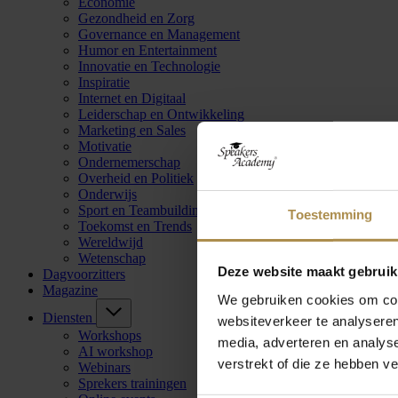
Economie
Gezondheid en Zorg
Governance en Management
Humor en Entertainment
Innovatie en Technologie
Inspiratie
Internet en Digitaal
Leiderschap en Ontwikkeling
Marketing en Sales
Motivatie
Ondernemerschap
Overheid en Politiek
Onderwijs
Sport en Teambuilding
Toestemming
Toekomst en Trends
Wereldwijd
Wetenschap
Deze website maakt gebruik
Dagvoorzitters
Magazine
We gebruiken cookies om cont
Diensten
websiteverkeer te analyseren
Workshops
media, adverteren en analys
AI workshop
verstrekt of die ze hebben v
Webinars
Sprekers trainingen