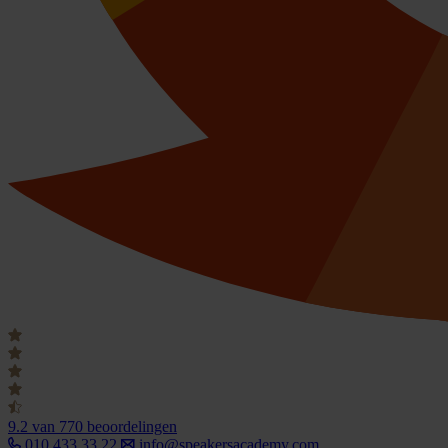
9.2
van 770 beoordelingen
010 433 33 22
info@speakersacademy.com