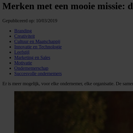
Merken met een mooie missie: d
Gepubliceerd op:
10/03/2019
Branding
Creativiteit
Cultuur en Maatschappij
Innovatie en Technologie
Leefstijl
Marketing en Sales
Motivatie
Ondernemerschap
Succesvolle ondernemers
Er is meer mogelijk, voor elke ondernemer, elke organisatie. De same