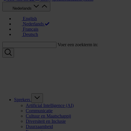
Nederlands
English
Nederlands
Français
Deutsch
Voer een zoekterm in:
Sprekers
Artificial Intelligence (AI)
Communicatie
Cultuur en Maatschappij
Diversiteit en Inclusie
Duurzaamheid