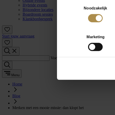
Online events
Toestemmingsselectie
Hybride events
Noodzakelijk
Bijzondere locaties
Boardroom sessies
Klankbordgesprek
Start jouw aanvraag
Marketing
Voer een zoekterm in:
Menu
Home
Blog
Merken met een mooie missie: dan klopt het