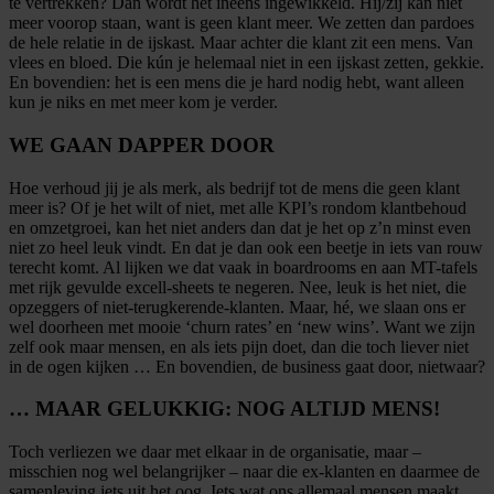
te vertrekken? Dan wordt het ineens ingewikkeld. Hij/zij kan niet
meer voorop staan, want is geen klant meer. We zetten dan pardoes
de hele relatie in de ijskast. Maar achter die klant zit een mens. Van
vlees en bloed. Die kún je helemaal niet in een ijskast zetten, gekkie.
En bovendien: het is een mens die je hard nodig hebt, want alleen
kun je niks en met meer kom je verder.
WE GAAN DAPPER DOOR
Hoe verhoud jij je als merk, als bedrijf tot de mens die geen klant
meer is? Of je het wilt of niet, met alle KPI’s rondom klantbehoud
en omzetgroei, kan het niet anders dan dat je het op z’n minst even
niet zo heel leuk vindt. En dat je dan ook een beetje in iets van rouw
terecht komt. Al lijken we dat vaak in boardrooms en aan MT-tafels
met rijk gevulde excell-sheets te negeren. Nee, leuk is het niet, die
opzeggers of niet-terugkerende-klanten. Maar, hé, we slaan ons er
wel doorheen met mooie ‘churn rates’ en ‘new wins’. Want we zijn
zelf ook maar mensen, en als iets pijn doet, dan die toch liever niet
in de ogen kijken … En bovendien, de business gaat door, nietwaar?
… MAAR GELUKKIG: NOG ALTIJD MENS!
Toch verliezen we daar met elkaar in de organisatie, maar –
misschien nog wel belangrijker – naar die ex-klanten en daarmee de
samenleving iets uit het oog. Iets wat ons allemaal mensen maakt.