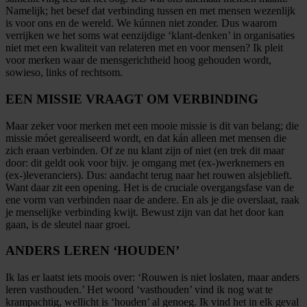
Namelijk; het besef dat verbinding tussen en met mensen wezenlijk
is voor ons en de wereld. We kúnnen niet zonder. Dus waarom
verrijken we het soms wat eenzijdige ‘klant-denken’ in organisaties
niet met een kwaliteit van relateren met en voor mensen? Ik pleit
voor merken waar de mensgerichtheid hoog gehouden wordt,
sowieso, links of rechtsom.
EEN MISSIE VRAAGT OM VERBINDING
Maar zeker voor merken met een mooie missie is dit van belang; die
missie móet gerealiseerd wordt, en dat kán alleen met mensen die
zich eraan verbinden. Of ze nu klant zijn of niet (en trek dit maar
door: dit geldt ook voor bijv. je omgang met (ex-)werknemers en
(ex-)leveranciers). Dus: aandacht terug naar het rouwen alsjeblieft.
Want daar zit een opening. Het is de cruciale overgangsfase van de
ene vorm van verbinden naar de andere. En als je die overslaat, raak
je menselijke verbinding kwijt. Bewust zijn van dat het door kan
gaan, is de sleutel naar groei.
ANDERS LEREN ‘HOUDEN’
Ik las er laatst iets moois over: ‘Rouwen is niet loslaten, maar anders
leren vasthouden.’ Het woord ‘vasthouden’ vind ik nog wat te
krampachtig, wellicht is ‘houden’ al genoeg. Ik vind het in elk geval