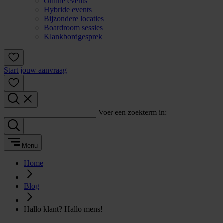
Online events
Hybride events
Bijzondere locaties
Boardroom sessies
Klankbordgesprek
Start jouw aanvraag
Voer een zoekterm in:
Menu
Home
Blog
Hallo klant? Hallo mens!