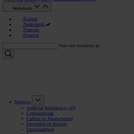
Nederlands
English
Nederlands
Français
Deutsch
Voer een zoekterm in:
Sprekers
Artificial Intelligence (AI)
Communicatie
Cultuur en Maatschappij
Diversiteit en Inclusie
Duurzaamheid