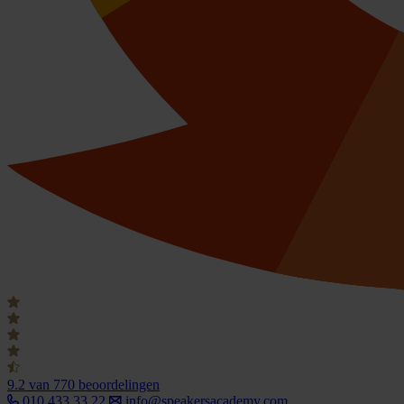
9.2
van 770 beoordelingen
010 433 33 22
info@speakersacademy.com