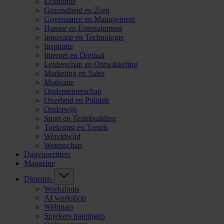
Economie
Gezondheid en Zorg
Governance en Management
Humor en Entertainment
Innovatie en Technologie
Inspiratie
Internet en Digitaal
Leiderschap en Ontwikkeling
Marketing en Sales
Motivatie
Ondernemerschap
Overheid en Politiek
Onderwijs
Sport en Teambuilding
Toekomst en Trends
Wereldwijd
Wetenschap
Dagvoorzitters
Magazine
Diensten
Workshops
AI workshop
Webinars
Sprekers trainingen