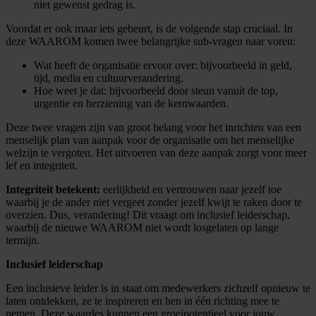
niet gewenst gedrag is.
Voordat er ook maar iets gebeurt, is de volgende stap cruciaal. In
deze WAAROM komen twee belangrijke sub-vragen naar voren:
Wat heeft de organisatie ervoor over: bijvoorbeeld in geld,
tijd, media en cultuurverandering.
Hoe weet je dat: bijvoorbeeld door steun vanuit de top,
urgentie en herziening van de kernwaarden.
Deze twee vragen zijn van groot belang voor het inrichten van een
menselijk plan van aanpak voor de organisatie om het menselijke
welzijn te vergoten. Het uitvoeren van deze aanpak zorgt voor meer
lef en integriteit.
Integriteit betekent:
eerlijkheid en vertrouwen naar jezelf toe
waarbij je de ander niet vergeet zonder jezelf kwijt te raken door te
overzien. Dus, verandering! Dit vraagt om inclusief leiderschap,
waarbij de nieuwe WAAROM niet wordt losgelaten op lange
termijn.
Inclusief leiderschap
Een inclusieve leider is in staat om medewerkers zichzelf opnieuw te
laten ontdekken, ze te inspireren en hen in één richting mee te
nemen. Deze waardes kunnen een groeipotentieel voor jouw