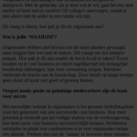
dankjewel. Met de gedachte: als je doet wat ik wil, gaat het een stuk
sneller of beter met je carrière! Of collega’s meevragen, omdat je
niet alleen met de ander in een ruimte wil zijn.
De vraag is alleen, hoe pak je dit als organisatie aan?
Wat is jullie ‘WAAROM’?
Organisaties hebben niet bewust om dit soort situaties gevraagd,
maar krijgen hier wel mee te maken. Dit vraagt om een integere
aanpak. Hoe pak je dit aan zonder de focus kwijt te raken? Focus
houden op je core business en intern tegelijkertijd een belangrijke
boodschap uitbrengen, kan voor verwarring zorgen. Hierdoor
verdwijnt de kracht van de boodschap. Deze houdt op lange termijn
geen stand of komt niet goed of genoeg binnen.
Vergeet nooit; goede en gelukkige medewerkers zijn de basis
voor succes
Het menselijke welzijn in organisaties is het grootste bedrijfskapitaal
voor het genereren van een succesvolle core business. Hoe meer
prioriteit je besteedt aan het veiliger maken van de werkomgeving,
hoe beter jouw core business succesvol blijft bestaan. Problemen
vermijden in plaats van confronteren is in veel organisaties helaas
een attitude. Probeer dus niet de ‘balans’ te bewaren door situaties