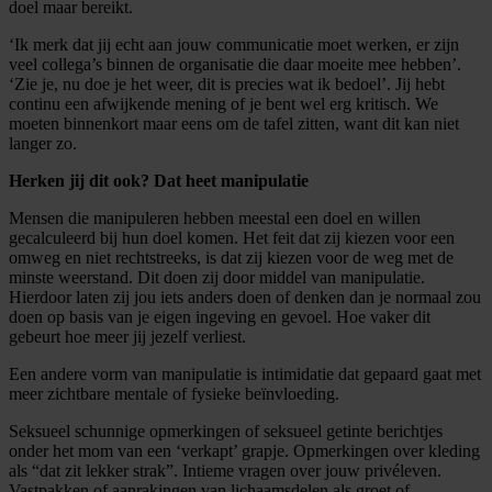
doel maar bereikt.
‘Ik merk dat jij echt aan jouw communicatie moet werken, er zijn
veel collega’s binnen de organisatie die daar moeite mee hebben’.
‘Zie je, nu doe je het weer, dit is precies wat ik bedoel’. Jij hebt
continu een afwijkende mening of je bent wel erg kritisch. We
moeten binnenkort maar eens om de tafel zitten, want dit kan niet
langer zo.
Herken jij dit ook? Dat heet manipulatie
Mensen die manipuleren hebben meestal een doel en willen
gecalculeerd bij hun doel komen. Het feit dat zij kiezen voor een
omweg en niet rechtstreeks, is dat zij kiezen voor de weg met de
minste weerstand. Dit doen zij door middel van manipulatie.
Hierdoor laten zij jou iets anders doen of denken dan je normaal zou
doen op basis van je eigen ingeving en gevoel. Hoe vaker dit
gebeurt hoe meer jij jezelf verliest.
Een andere vorm van manipulatie is intimidatie dat gepaard gaat met
meer zichtbare mentale of fysieke beïnvloeding.
Seksueel schunnige opmerkingen of seksueel getinte berichtjes
onder het mom van een ‘verkapt’ grapje. Opmerkingen over kleding
als “dat zit lekker strak”. Intieme vragen over jouw privéleven.
Vastpakken of aanrakingen van lichaamsdelen als groet of