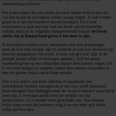
onderneming realiseren.
Het is niet simpel dat men denkt dat jouw manier beter is dan dat
van hen en dat zij vervolgens zonder wrang volgen. Je zult worden
getest en je op veel manieren moeten bewijzen. Dit is zeer
vermoeiend en gaat dan ook vaak ten koste van het menselijk
welzijn, tenzij je de volgende managementstijl toepast:
het beste
advies dat je iemand kunt geven is het door te zijn.
Je kunt talloze medewerkers aanspreken over hun gedragingen,
maar dit kost veel energie, tijd en aandacht en kan zeer stressvol zijn
door het manipuleren van jezelf. Je kunt ook gewoon ‘zijn’ in de
praktijk zonder schijn of verborgen agenda’s. Zelf het goede
voorbeeld geven op een natuurlijke manier doet immers volgen. Dit
is veel eenvoudiger en simpeler, omdat deze manier natuurlijker is
met een grotere impact op de lange termijn.
Hoe wil je anders een team, afdeling of organisatie met
verschillende hoofden managen als je niet eens jezelf structureel
kunt managen? Een leidinggevende die overal is behalve waar hij/zij
moet zijn, is levensgevaarlijk voor het welzijn van zijn
medewerkers. Zo’n iemand moet geen leider zijn. Een integere
leider zorgt ervoor dat iedereen veilig is en een ieder zich intern
veilig kan bewegen.