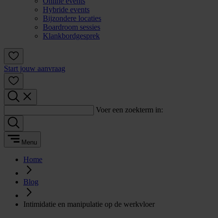
Online events
Hybride events
Bijzondere locaties
Boardroom sessies
Klankbordgesprek
Start jouw aanvraag
Voer een zoekterm in:
Menu
Home
Blog
Intimidatie en manipulatie op de werkvloer