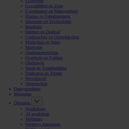
Economie
Gezondheid en Zorg
Governance en Management
Humor en Entertainment
Innovatie en Technologie
Inspiratie
Internet en Digitaal
Leiderschap en Ontwikkeling
Marketing en Sales
Motivatie
Ondernemerschap
Overheid en Politiek
Onderwijs
Sport en Teambuilding
Toekomst en Trends
Wereldwijd
Wetenschap
Dagvoorzitters
Magazine
Diensten
Workshops
AI workshop
Webinars
Sprekers trainingen