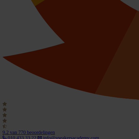
9.2
van 770 beoordelingen
010 433 33 22
info@speakersacademy.com