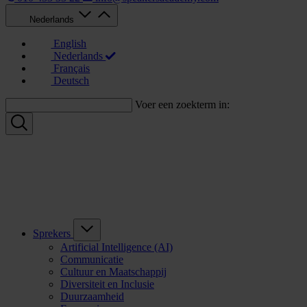
Nederlands
English
Nederlands
Français
Deutsch
Voer een zoekterm in:
Sprekers
Artificial Intelligence (AI)
Communicatie
Cultuur en Maatschappij
Diversiteit en Inclusie
Duurzaamheid