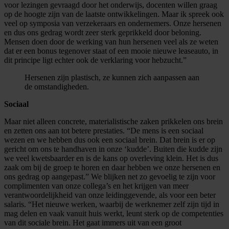
voor lezingen gevraagd door het onderwijs, docenten willen graag
op de hoogte zijn van de laatste ontwikkelingen. Maar ik spreek ook
veel op symposia van verzekeraars en ondernemers. Onze hersenen
en dus ons gedrag wordt zeer sterk geprikkeld door beloning.
Mensen doen door de werking van hun hersenen veel als ze weten
dat er een bonus tegenover staat of een mooie nieuwe leaseauto, in
dit principe ligt echter ook de verklaring voor hebzucht.”
Hersenen zijn plastisch, ze kunnen zich aanpassen aan
de omstandigheden.
Sociaal
Maar niet alleen concrete, materialistische zaken prikkelen ons brein
en zetten ons aan tot betere prestaties. “De mens is een sociaal
wezen en we hebben dus ook een sociaal brein. Dat brein is er op
gericht om ons te handhaven in onze ‘kudde’. Buiten die kudde zijn
we veel kwetsbaarder en is de kans op overleving klein. Het is dus
zaak om bij de groep te horen en daar hebben we onze hersenen en
ons gedrag op aangepast.” We blijken net zo gevoelig te zijn voor
complimenten van onze collega’s en het krijgen van meer
verantwoordelijkheid van onze leidinggevende, als voor een beter
salaris. “Het nieuwe werken, waarbij de werknemer zelf zijn tijd in
mag delen en vaak vanuit huis werkt, leunt sterk op de competenties
van dit sociale brein. Het gaat immers uit van een groot