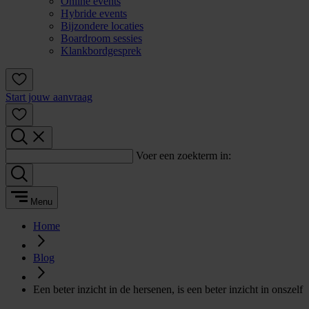
Online events
Hybride events
Bijzondere locaties
Boardroom sessies
Klankbordgesprek
Start jouw aanvraag
Voer een zoekterm in:
Menu
Home
Blog
Een beter inzicht in de hersenen, is een beter inzicht in onszelf