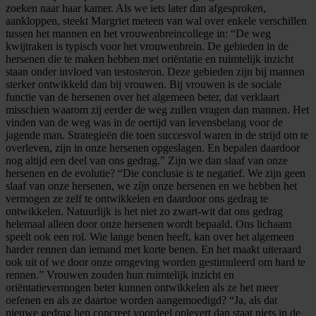
zoeken naar haar kamer. Als we iets later dan afgesproken,
aankloppen, steekt Margriet meteen van wal over enkele verschillen
tussen het mannen en het vrouwenbreincollege in: “De weg
kwijtraken is typisch voor het vrouwenbrein. De gebieden in de
hersenen die te maken hebben met oriëntatie en ruimtelijk inzicht
staan onder invloed van testosteron. Deze gebieden zijn bij mannen
sterker ontwikkeld dan bij vrouwen. Bij vrouwen is de sociale
functie van de hersenen over het algemeen beter, dat verklaart
misschien waarom zij eerder de weg zullen vragen dan mannen. Het
vinden van de weg was in de oertijd van levensbelang voor de
jagende man. Strategieën die toen succesvol waren in de strijd om te
overleven, zijn in onze hersenen opgeslagen. En bepalen daardoor
nog altijd een deel van ons gedrag.” Zijn we dan slaaf van onze
hersenen en de evolutie? “Die conclusie is te negatief. We zijn geen
slaaf van onze hersenen, we zíjn onze hersenen en we hebben het
vermogen ze zelf te ontwikkelen en daardoor ons gedrag te
ontwikkelen. Natuurlijk is het niet zo zwart-wit dat ons gedrag
helemaal alleen door onze hersenen wordt bepaald. Ons lichaam
speelt ook een rol. Wie lange benen heeft, kan over het algemeen
harder rennen dan iemand met korte benen. En het maakt uiteraard
ook uit of we door onze omgeving worden gestimuleerd om hard te
rennen.” Vrouwen zouden hun ruimtelijk inzicht en
oriëntatievermogen beter kunnen ontwikkelen als ze het meer
oefenen en als ze daartoe worden aangemoedigd? “Ja, als dat
nieuwe gedrag hen concreet voordeel oplevert dan staat niets in de