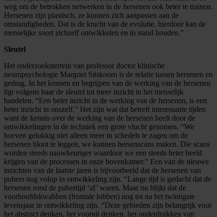
weg om de betrokken netwerken in de hersenen ook beter te trainen.
Hersenen zijn plastisch, ze kunnen zich aanpassen aan de
omstandigheden. Dat is de kracht van de evolutie, hierdoor kan de
menselijke soort zichzelf ontwikkelen en in stand houden.”
Sleutel
Het onderzoeksterrein van professor doctor klinische
neuropsychologie Margriet Sitskoorn is de relatie tussen hersenen en
gedrag. In het kennen en begrijpen van de werking van de hersenen
ligt volgens haar de sleutel tot meer inzicht in het menselijk
handelen. “Een beter inzicht in de werking van de hersenen, is een
beter inzicht in onszelf.” Het zijn wat dat betreft interessante tijden
want de kennis over de werking van de hersenen heeft door de
ontwikkelingen in de techniek een grote vlucht genomen. “We
hoeven gelukkig niet alleen meer in schedels te zagen om de
hersenen bloot te leggen, we kunnen hersenscans maken. Die scans
worden steeds nauwkeuriger waardoor we een steeds beter beeld
krijgen van de processen in onze bovenkamer.” Een van de nieuwe
inzichten van de laatste jaren is bijvoorbeeld dat de hersenen van
pubers nog volop in ontwikkeling zijn. “Lange tijd is gedacht dat de
hersenen rond de pubertijd ‘af’ waren. Maar nu blijkt dat de
voorhoofdskwabben (frontale lobben) nog tot na het twintigste
levensjaar in ontwikkeling zijn. “Deze gebieden zijn belangrijk voor
het abstract denken, het vooruit denken, het onderdrukken van