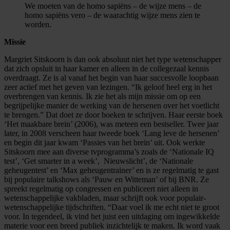
We moeten van de homo sapiëns – de wijze mens – de
homo sapiëns vero – de waarachtig wijze mens zien te
worden.
Missie
Margriet Sitskoorn is dan ook absoluut niet het type wetenschapper
dat zich opsluit in haar kamer en alleen in de collegezaal kennis
overdraagt. Ze is al vanaf het begin van haar succesvolle loopbaan
zeer actief met het geven van lezingen. “Ik geloof heel erg in het
overbrengen van kennis. Ik zie het als mijn missie om op een
begrijpelijke manier de werking van de hersenen over het voetlicht
te brengen.” Dat doet ze door boeken te schrijven. Haar eerste boek
‘Het maakbare brein’ (2006), was meteen een bestseller. Twee jaar
later, in 2008 verscheen haar tweede boek ‘Lang leve de hersenen’
en begin dit jaar kwam ‘Passies van het brein’ uit. Ook werkte
Sitskoorn mee aan diverse tvprogramma’s zoals de ‘Nationale IQ
test’, ‘Get smarter in a week’, Nieuwslicht’, de ‘Nationale
geheugentest’ en ‘Max geheugentrainer’ en is ze regelmatig te gast
bij populaire talkshows als ‘Pauw en Witteman’ of bij BNR. Ze
spreekt regelmatig op congressen en publiceert niet alleen in
wetenschappelijke vakbladen, maar schrijft ook voor populair-
wetenschappelijke tijdschriften. “Daar voel ik me echt niet te groot
voor. In tegendeel, ik vind het juist een uitdaging om ingewikkelde
materie voor een breed publiek inzichtelijk te maken. Ik word vaak