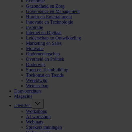
Economie
Gezondheid en Zorg
Governance en Management
Humor en Entertainment
Innovatie en Technologie
Inspiratie
Internet en Digitaal
Leiderschap en Ontwikkeling
Marketing en Sales
Motivatie
Ondernemerschap
Overheid en Politiek
Onderwijs
Sport en Teambuilding
Toekomst en Trends
Wereldwijd
Wetenschap
Dagvoorzitters
Magazine
Diensten
Workshops
AI workshop
Webinars
Sprekers trainingen