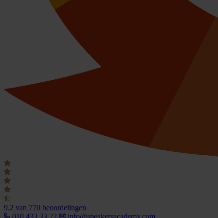
9.2
van 770 beoordelingen
010 433 33 22
info@speakersacademy.com