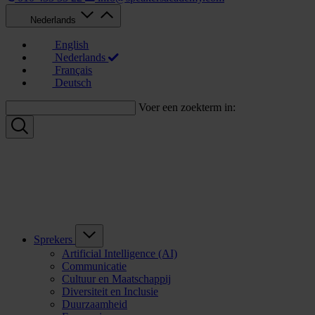
Nederlands
English
Nederlands
Français
Deutsch
Voer een zoekterm in:
Sprekers
Artificial Intelligence (AI)
Communicatie
Cultuur en Maatschappij
Diversiteit en Inclusie
Duurzaamheid