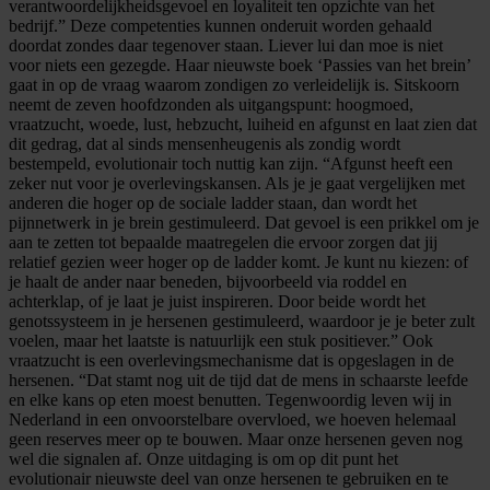
verantwoordelijkheidsgevoel en loyaliteit ten opzichte van het
bedrijf.” Deze competenties kunnen onderuit worden gehaald
doordat zondes daar tegenover staan. Liever lui dan moe is niet
voor niets een gezegde. Haar nieuwste boek ‘Passies van het brein’
gaat in op de vraag waarom zondigen zo verleidelijk is. Sitskoorn
neemt de zeven hoofdzonden als uitgangspunt: hoogmoed,
vraatzucht, woede, lust, hebzucht, luiheid en afgunst en laat zien dat
dit gedrag, dat al sinds mensenheugenis als zondig wordt
bestempeld, evolutionair toch nuttig kan zijn. “Afgunst heeft een
zeker nut voor je overlevingskansen. Als je je gaat vergelijken met
anderen die hoger op de sociale ladder staan, dan wordt het
pijnnetwerk in je brein gestimuleerd. Dat gevoel is een prikkel om je
aan te zetten tot bepaalde maatregelen die ervoor zorgen dat jij
relatief gezien weer hoger op de ladder komt. Je kunt nu kiezen: of
je haalt de ander naar beneden, bijvoorbeeld via roddel en
achterklap, of je laat je juist inspireren. Door beide wordt het
genotssysteem in je hersenen gestimuleerd, waardoor je je beter zult
voelen, maar het laatste is natuurlijk een stuk positiever.” Ook
vraatzucht is een overlevingsmechanisme dat is opgeslagen in de
hersenen. “Dat stamt nog uit de tijd dat de mens in schaarste leefde
en elke kans op eten moest benutten. Tegenwoordig leven wij in
Nederland in een onvoorstelbare overvloed, we hoeven helemaal
geen reserves meer op te bouwen. Maar onze hersenen geven nog
wel die signalen af. Onze uitdaging is om op dit punt het
evolutionair nieuwste deel van onze hersenen te gebruiken en te