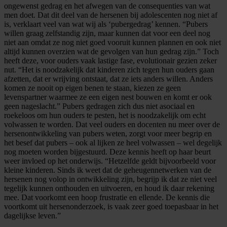
ongewenst gedrag en het afwegen van de consequenties van wat
men doet. Dat dit deel van de hersenen bij adolescenten nog niet af
is, verklaart veel van wat wij als ‘pubergedrag’ kennen. “Pubers
willen graag zelfstandig zijn, maar kunnen dat voor een deel nog
niet aan omdat ze nog niet goed vooruit kunnen plannen en ook niet
altijd kunnen overzien wat de gevolgen van hun gedrag zijn.” Toch
heeft deze, voor ouders vaak lastige fase, evolutionair gezien zeker
nut. “Het is noodzakelijk dat kinderen zich tegen hun ouders gaan
afzetten, dat er wrijving ontstaat, dat ze iets anders willen. Anders
komen ze nooit op eigen benen te staan, kiezen ze geen
levenspartner waarmee ze een eigen nest bouwen en komt er ook
geen nageslacht.” Pubers gedragen zich dus niet asociaal en
roekeloos om hun ouders te pesten, het is noodzakelijk om echt
volwassen te worden. Dat veel ouders en docenten nu meer over de
hersenontwikkeling van pubers weten, zorgt voor meer begrip en
het besef dat pubers – ook al lijken ze heel volwassen – wel degelijk
nog moeten worden bijgestuurd. Deze kennis heeft op haar beurt
weer invloed op het onderwijs. “Hetzelfde geldt bijvoorbeeld voor
kleine kinderen. Sinds ik weet dat de geheugennetwerken van de
hersenen nog volop in ontwikkeling zijn, begrijp ik dat ze niet veel
tegelijk kunnen onthouden en uitvoeren, en houd ik daar rekening
mee. Dat voorkomt een hoop frustratie en ellende. De kennis die
voortkomt uit hersenonderzoek, is vaak zeer goed toepasbaar in het
dagelijkse leven.”