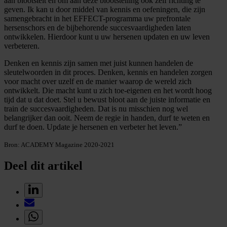
aan blootstelt en om aan deze blootstelling ook zelf richting te
geven. Ik kan u door middel van kennis en oefeningen, die zijn
samengebracht in het EFFECT-programma uw prefrontale
hersenschors en de bijbehorende succesvaardigheden laten
ontwikkelen. Hierdoor kunt u uw hersenen updaten en uw leven
verbeteren.
Denken en kennis zijn samen met juist kunnen handelen de
sleutelwoorden in dit proces. Denken, kennis en handelen zorgen
voor macht over uzelf en de manier waarop de wereld zich
ontwikkelt. Die macht kunt u zich toe-eigenen en het wordt hoog
tijd dat u dat doet. Stel u bewust bloot aan de juiste informatie en
train de succesvaardigheden. Dat is nu misschien nog wel
belangrijker dan ooit. Neem de regie in handen, durf te weten en
durf te doen. Update je hersenen en verbeter het leven.”
Bron: ACADEMY Magazine 2020-2021
Deel dit artikel