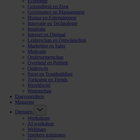
Economie
Gezondheid en Zorg
Governance en Management
Humor en Entertainment
Innovatie en Technologie
Inspiratie
Internet en Digitaal
Leiderschap en Ontwikkeling
Marketing en Sales
Motivatie
Ondernemerschap
Overheid en Politiek
Onderwijs
Sport en Teambuilding
Toekomst en Trends
Wereldwijd
Wetenschap
Dagvoorzitters
Magazine
Diensten
Workshops
AI workshop
Webinars
Sprekers trainingen