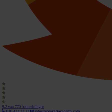
9.2
van 770 beoordelingen
010 433 33 22
info@speakersacademy.com