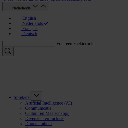
Nederlands
English
Nederlands
Français
Deutsch
Voer een zoekterm in:
Sprekers
Artificial Intelligence (AI)
Communicatie
Cultuur en Maatschappij
Diversiteit en Inclusie
Duurzaamheid