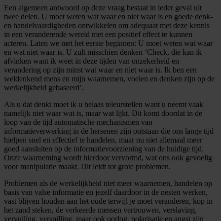
Een algemeen antwoord op deze vraag bestaat in ieder geval uit
twee delen. U moet weten wat waar en niet waar is en goede denk-
en handelvaardigheden ontwikkelen om adequaat met deze kennis
in een veranderende wereld met een positief effect te kunnen
acteren. Laten we met het eerste beginnen: U moet weten wat waar
en wat niet waar is. U zult misschien denken ‘Check, die kan ik
afvinken want ik weet in deze tijden van onzekerheid en
verandering op zijn minst wat waar en niet waar is. Ik ben een
weldenkend mens en mijn waarnemen, voelen en denken zijn op de
werkelijkheid gebaseerd’.
Als u dat denkt moet ik u helaas teleurstellen want u neemt vaak
namelijk niet waar wat is, maar wat lijkt. Dit komt doordat in de
loop van de tijd automatische mechanismen van
informatieverwerking in de hersenen zijn ontstaan die ons lange tijd
hielpen snel en effectief te handelen, maar nu niet allemaal meer
goed aansluiten op de informatievoorziening van de huidige tijd.
Onze waarneming wordt hierdoor vervormd, wat ons ook gevoelig
voor manipulatie maakt. Dit leidt tot grote problemen.
Problemen als de werkelijkheid niet meer waarnemen, handelen op
basis van valse informatie en jezelf daardoor in de nesten werken,
vast blijven houden aan het oude terwijl je moet veranderen, kop in
het zand steken, de verkeerde mensen vertrouwen, verslaving,
vervuiling, verspilling, maar ook oorlog, polarisatie en angst zijn