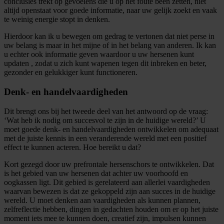
conclusies trekt op gevoelens die u op het foute been zetten, niet
altijd openstaat voor goede informatie, naar uw gelijk zoekt en vaak
te weinig energie stopt in denken.
Hierdoor kan ik u bewegen om gedrag te vertonen dat niet perse in
uw belang is maar in het mijne of in het belang van anderen. Ik kan
u echter ook informatie geven waardoor u uw hersenen kunt
updaten , zodat u zich kunt wapenen tegen dit inbreken en beter,
gezonder en gelukkiger kunt functioneren.
Denk- en handelvaardigheden
Dit brengt ons bij het tweede deel van het antwoord op de vraag:
‘Wat heb ik nodig om succesvol te zijn in de huidige wereld?’ U
moet goede denk- en handelvaardigheden ontwikkelen om adequaat
met de juiste kennis in een veranderende wereld met een positief
effect te kunnen acteren. Hoe bereikt u dat?
Kort gezegd door uw prefrontale hersenschors te ontwikkelen. Dat
is het gebied van uw hersenen dat achter uw voorhoofd en
oogkassen ligt. Dit gebied is gerelateerd aan allerlei vaardigheden
waarvan bewezen is dat ze gekoppeld zijn aan succes in de huidige
wereld. U moet denken aan vaardigheden als kunnen plannen,
zelfreflectie hebben, dingen in gedachten houden om er op het juiste
moment iets mee te kunnen doen, creatief zijn, impulsen kunnen