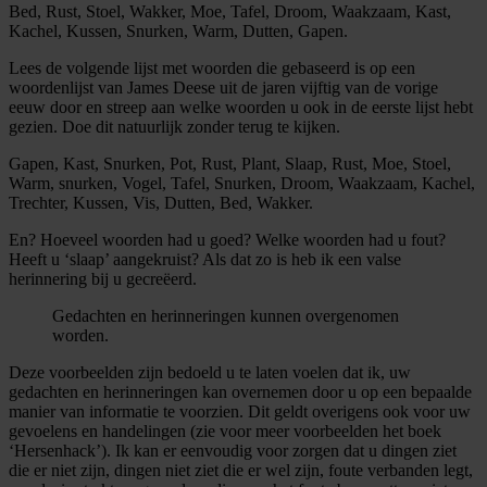
Bed, Rust, Stoel, Wakker, Moe, Tafel, Droom, Waakzaam, Kast,
Kachel, Kussen, Snurken, Warm, Dutten, Gapen.
Lees de volgende lijst met woorden die gebaseerd is op een
woordenlijst van James Deese uit de jaren vijftig van de vorige
eeuw door en streep aan welke woorden u ook in de eerste lijst hebt
gezien. Doe dit natuurlijk zonder terug te kijken.
Gapen, Kast, Snurken, Pot, Rust, Plant, Slaap, Rust, Moe, Stoel,
Warm, snurken, Vogel, Tafel, Snurken, Droom, Waakzaam, Kachel,
Trechter, Kussen, Vis, Dutten, Bed, Wakker.
En? Hoeveel woorden had u goed? Welke woorden had u fout?
Heeft u ‘slaap’ aangekruist? Als dat zo is heb ik een valse
herinnering bij u gecreëerd.
Gedachten en herinneringen kunnen overgenomen
worden.
Deze voorbeelden zijn bedoeld u te laten voelen dat ik, uw
gedachten en herinneringen kan overnemen door u op een bepaalde
manier van informatie te voorzien. Dit geldt overigens ook voor uw
gevoelens en handelingen (zie voor meer voorbeelden het boek
‘Hersenhack’). Ik kan er eenvoudig voor zorgen dat u dingen ziet
die er niet zijn, dingen niet ziet die er wel zijn, foute verbanden legt,