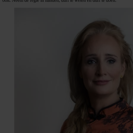
ooit. Neem de regie in handen, durf te weten en durf te doen.