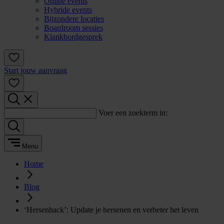
Online events
Hybride events
Bijzondere locaties
Boardroom sessies
Klankbordgesprek
Start jouw aanvraag
Voer een zoekterm in:
Menu
Home
Blog
‘Hersenhack’: Update je hersenen en verbeter het leven