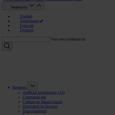
Nederlands
English
Nederlands
Français
Deutsch
Voer een zoekterm in:
Sprekers
Artificial Intelligence (AI)
Communicatie
Cultuur en Maatschappij
Diversiteit en Inclusie
Duurzaamheid