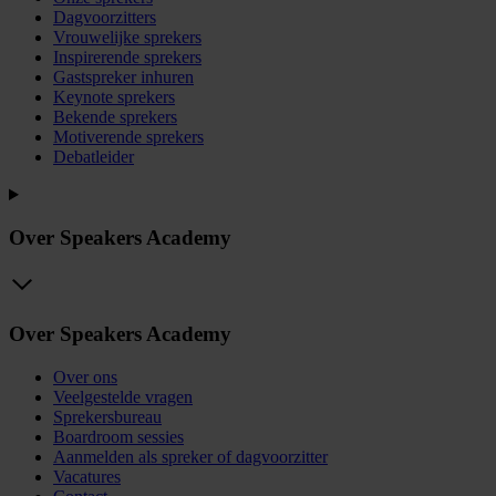
Dagvoorzitters
Vrouwelijke sprekers
Inspirerende sprekers
Gastspreker inhuren
Keynote sprekers
Bekende sprekers
Motiverende sprekers
Debatleider
Over Speakers Academy
Over Speakers Academy
Over ons
Veelgestelde vragen
Sprekersbureau
Boardroom sessies
Aanmelden als spreker of dagvoorzitter
Vacatures