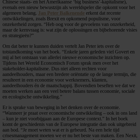
Chinese staats- en het Amerikaanse ‘big business’-kapitalisme),
evenals een nieuw bewustzijn als wereldspeler die opkomt voor het
algemeen belang.
Jan Peter Balkenende
erkent dat recente
ontwikkelingen, zoals Brexit en opkomend populisme, voor
onzekerheid zorgen. “Heb oog voor de gevoelens van onzekerheid,
maar de kernvraag is: wat zijn de oplossingen en bijbehorende visies
en strategieën?”
Om dat beter te kunnen duiden vertelt Jan Peter iets over de
totstandkoming van het boek. “Enkele jaren geleden viel Govert en
mij al het ontstaan van allerlei nieuwe economische inzichten op.
Tijdens het Wereld Economisch Forum sprak men over het
stakeholder-kapitalisme. Dus niet alleen rechten voor
aandeelhouders, maar een bredere oriëntatie op de lange termijn, die
resulteert in een economie voor werknemers, klanten,
aandeelhouders én de maatschappij. Bovendien beseften we dat we
moeten werken aan een veel betere balans tussen economie, sociale
en ecologische ontwikkeling.”
Er is sprake van beweging in het denken over de economie.
“Wanneer je praat over economische ontwikkeling – ook in ons land
– kun je niet voorbijgaan aan de Europese context.” In het boek
komt de geschiedenis van de Europese integratie dan ook uitgebreid
aan bod. “Je moet weten wat er is gebeurd. Na een hele tijd
crisesmanagement moeten we er nu het beste van maken. Een Nexit,