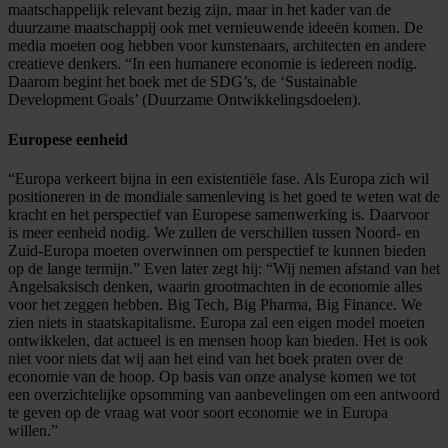
maatschappelijk relevant bezig zijn, maar in het kader van de
duurzame maatschappij ook met vernieuwende ideeën komen. De
media moeten oog hebben voor kunstenaars, architecten en andere
creatieve denkers. “In een humanere economie is iedereen nodig.
Daarom begint het boek met de SDG’s, de ‘Sustainable
Development Goals’ (Duurzame Ontwikkelingsdoelen).
Europese eenheid
“Europa verkeert bijna in een existentiële fase. Als Europa zich wil
positioneren in de mondiale samenleving is het goed te weten wat de
kracht en het perspectief van Europese samenwerking is. Daarvoor
is meer eenheid nodig. We zullen de verschillen tussen Noord- en
Zuid-Europa moeten overwinnen om perspectief te kunnen bieden
op de lange termijn.” Even later zegt hij: “Wij nemen afstand van het
Angelsaksisch denken, waarin grootmachten in de economie alles
voor het zeggen hebben. Big Tech, Big Pharma, Big Finance. We
zien niets in staatskapitalisme. Europa zal een eigen model moeten
ontwikkelen, dat actueel is en mensen hoop kan bieden. Het is ook
niet voor niets dat wij aan het eind van het boek praten over de
economie van de hoop. Op basis van onze analyse komen we tot
een overzichtelijke opsomming van aanbevelingen om een antwoord
te geven op de vraag wat voor soort economie we in Europa
willen.”