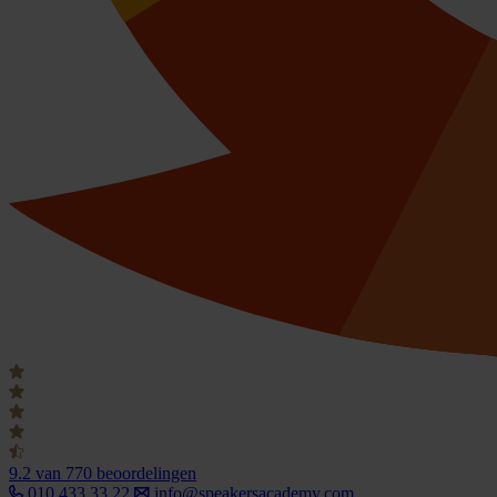
9.2
van 770 beoordelingen
010 433 33 22
info@speakersacademy.com