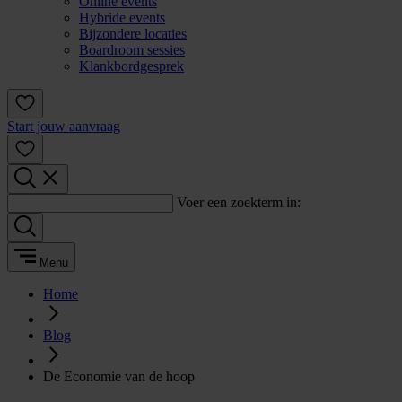
Online events
Hybride events
Bijzondere locaties
Boardroom sessies
Klankbordgesprek
Start jouw aanvraag
Voer een zoekterm in:
Menu
Home
Blog
De Economie van de hoop