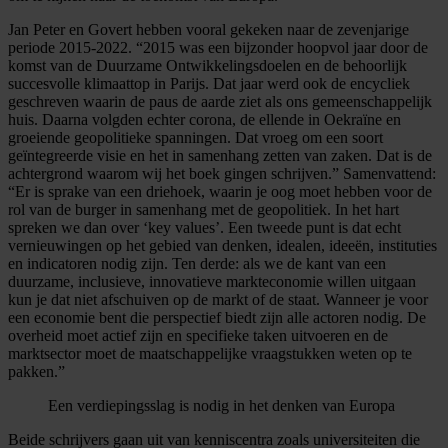
Jan Peter en Govert hebben vooral gekeken naar de zevenjarige
periode 2015-2022. “2015 was een bijzonder hoopvol jaar door de
komst van de Duurzame Ontwikkelingsdoelen en de behoorlijk
succesvolle klimaattop in Parijs. Dat jaar werd ook de encycliek
geschreven waarin de paus de aarde ziet als ons gemeenschappelijk
huis. Daarna volgden echter corona, de ellende in Oekraïne en
groeiende geopolitieke spanningen. Dat vroeg om een soort
geïntegreerde visie en het in samenhang zetten van zaken. Dat is de
achtergrond waarom wij het boek gingen schrijven.” Samenvattend:
“Er is sprake van een driehoek, waarin je oog moet hebben voor de
rol van de burger in samenhang met de geopolitiek. In het hart
spreken we dan over ‘key values’. Een tweede punt is dat echt
vernieuwingen op het gebied van denken, idealen, ideeën, instituties
en indicatoren nodig zijn. Ten derde: als we de kant van een
duurzame, inclusieve, innovatieve markteconomie willen uitgaan
kun je dat niet afschuiven op de markt of de staat. Wanneer je voor
een economie bent die perspectief biedt zijn alle actoren nodig. De
overheid moet actief zijn en specifieke taken uitvoeren en de
marktsector moet de maatschappelijke vraagstukken weten op te
pakken.”
Een verdiepingsslag is nodig in het denken van Europa
Beide schrijvers gaan uit van kenniscentra zoals universiteiten die