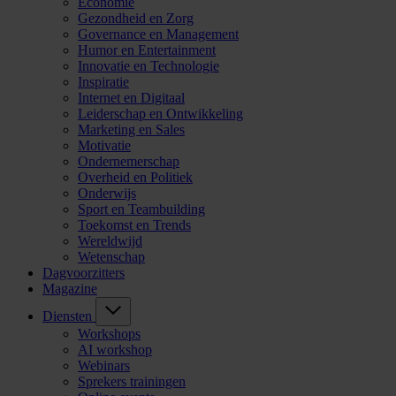
Economie
Gezondheid en Zorg
Governance en Management
Humor en Entertainment
Innovatie en Technologie
Inspiratie
Internet en Digitaal
Leiderschap en Ontwikkeling
Marketing en Sales
Motivatie
Ondernemerschap
Overheid en Politiek
Onderwijs
Sport en Teambuilding
Toekomst en Trends
Wereldwijd
Wetenschap
Dagvoorzitters
Magazine
Diensten
Workshops
AI workshop
Webinars
Sprekers trainingen