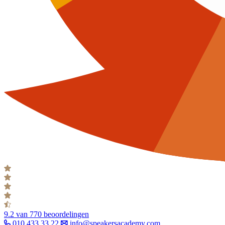
9.2
van 770 beoordelingen
010 433 33 22
info@speakersacademy.com