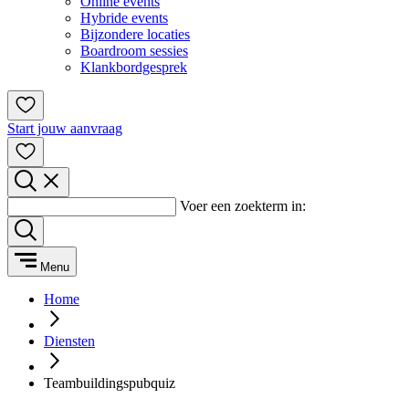
Online events
Hybride events
Bijzondere locaties
Boardroom sessies
Klankbordgesprek
Start jouw aanvraag
Voer een zoekterm in:
Menu
Home
Diensten
Teambuildingspubquiz