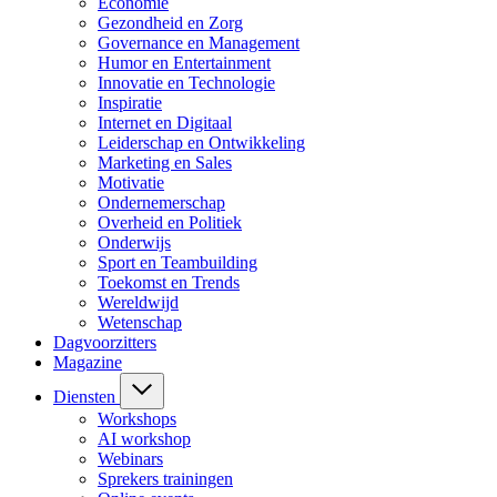
Economie
Gezondheid en Zorg
Governance en Management
Humor en Entertainment
Innovatie en Technologie
Inspiratie
Internet en Digitaal
Leiderschap en Ontwikkeling
Marketing en Sales
Motivatie
Ondernemerschap
Overheid en Politiek
Onderwijs
Sport en Teambuilding
Toekomst en Trends
Wereldwijd
Wetenschap
Dagvoorzitters
Magazine
Diensten
Workshops
AI workshop
Webinars
Sprekers trainingen