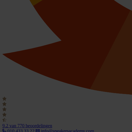
9.2
van 770 beoordelingen
010 433 33 22
info@speakersacademy.com