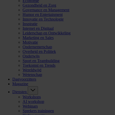
Economie
Gezondheid en Zorg
Governance en Management
Humor en Entertainment
Innovatie en Technologie
Inspiratie
Internet en Digitaal
Leiderschap en Ontwikkeling
Marketing en Sales
Motivatie
Ondernemerschap
Overheid en Politiek
Onderwijs
Sport en Teambuilding
Toekomst en Trends
Wereldwijd
Wetenschap
Dagvoorzitters
Magazine
Diensten
Workshops
AI workshop
Webinars
Sprekers trainingen