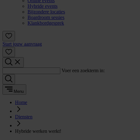
Online events
Hybride events
Bijzondere locaties
Boardroom sessies
Klankbordgesprek
Start jouw aanvraag
Voer een zoekterm in:
Menu
Home
Diensten
Hybride werken werkt!