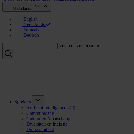
Nederlands
English
Nederlands
Français
Deutsch
Voer een zoekterm in:
Sprekers
Artificial Intelligence (AI)
Communicatie
Cultuur en Maatschappij
Diversiteit en Inclusie
Duurzaamheid