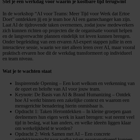
Stel je een werkdag voor waarin je kostbare tijd terugwint
In de workshop “AI voor Teams: Meer Tijd voor Werk dat Ertoe
Doet” ontdekken jij en je team hoe AI een gamechanger kan zijn.
Laat AI de tijdrovende taken overnemen, zodat jouw medewerkers
zich kunnen richten op projecten die de organisatie vooruit helpen
en de langverwachte plannen eindelijk tot leven kunnen brengen.
Onder begeleiding van een ervaren AI-expert stappen jullie in een
interactieve sessie, waarin we niet alleen leren over AI, maar vooral
praktisch ervaren hoe dit de werkdag transformeert op individueel
en team niveau.
Wat je te wachten staat
Inspirerende Opening – Een kort welkom en verkenning van
de opzet en belofte van AI voor jouw team.
Keynote: De Basis van AI & Brand Humanizing – Ontdek
hoe AI werkt binnen een zakelijke context en waarom een
mensgerichte benadering hierin onmisbaar is.
Opdracht 1: Taken Herontdekken – In kleine groepen gaan
deelnemers hun eigen werk in kaart brengen: wat neemt veel
tijd in beslag, wat kan anders, en welke ideeën liggen klaar
om werkelijkheid te worden?
Opdracht 2: Werk Samen met AI – Een concrete
ontdekkingstocht naar welke taken geautomatiseerd kunnen