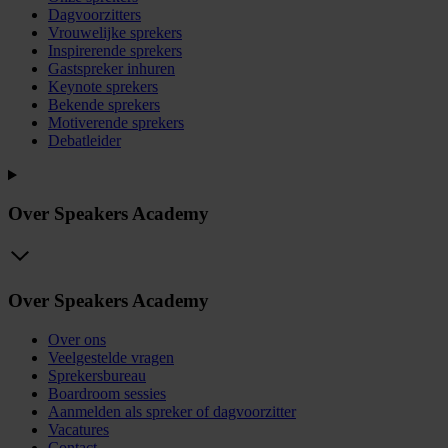
Dagvoorzitters
Vrouwelijke sprekers
Inspirerende sprekers
Gastspreker inhuren
Keynote sprekers
Bekende sprekers
Motiverende sprekers
Debatleider
Over Speakers Academy
Over Speakers Academy
Over ons
Veelgestelde vragen
Sprekersbureau
Boardroom sessies
Aanmelden als spreker of dagvoorzitter
Vacatures
Contact