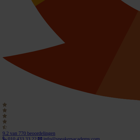
9.2
van 770 beoordelingen
010 433 33 22
info@speakersacademy.com