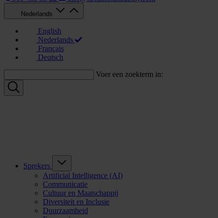
Nederlands
English
Nederlands
Français
Deutsch
Voer een zoekterm in:
Sprekers
Artificial Intelligence (AI)
Communicatie
Cultuur en Maatschappij
Diversiteit en Inclusie
Duurzaamheid