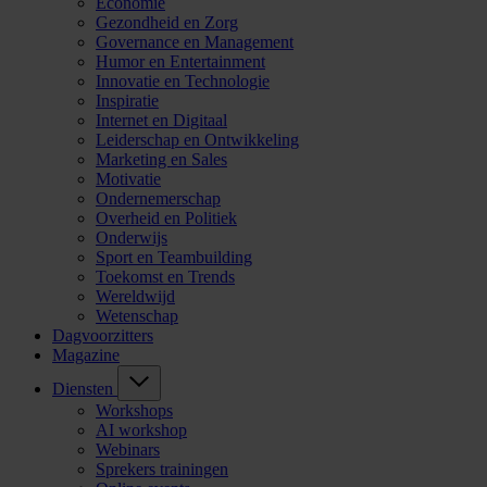
Economie
Gezondheid en Zorg
Governance en Management
Humor en Entertainment
Innovatie en Technologie
Inspiratie
Internet en Digitaal
Leiderschap en Ontwikkeling
Marketing en Sales
Motivatie
Ondernemerschap
Overheid en Politiek
Onderwijs
Sport en Teambuilding
Toekomst en Trends
Wereldwijd
Wetenschap
Dagvoorzitters
Magazine
Diensten
Workshops
AI workshop
Webinars
Sprekers trainingen