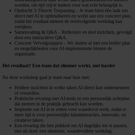
worden, om tijd vrij te maken voor wat echt belangrijk is.
Opdracht 3: Directe Toepassing – Je team kiest één taak om
direct met AI te optimaliseren en werkt aan een concreet plan,
zodat het resultaat meteen de eerstvolgende werkdag kan
verrijken.
Samenvatting & Q&A – Reflecteer en deel inzichten, gevolgd
door een interactieve Q&A.
Concrete Vervolgstappen – We sluiten af met een helder plan
en mogelijkheden voor AI-implementatie binnen de
organisatie.
Het resultaat? Een team dat slimmer werkt, niet harder
Na deze workshop gaat je team naar huis met:
Heldere inzichten in welke taken AI direct kan ondersteunen
of versnellen.
Praktische ervaring met AI-tools en een persoonlijk actieplan
dat meteen in de praktijk gebracht kan worden.
Inspiratie om AI in te zetten voor waardevol werk, zodat er
meer tijd is voor persoonlijke klantinteracties, innovatie, en
creatieve taken.
Een ervaring die hen prikkelt om AI dagelijks toe te passen,
met als doel: een slimmere, waardevollere werkdag.