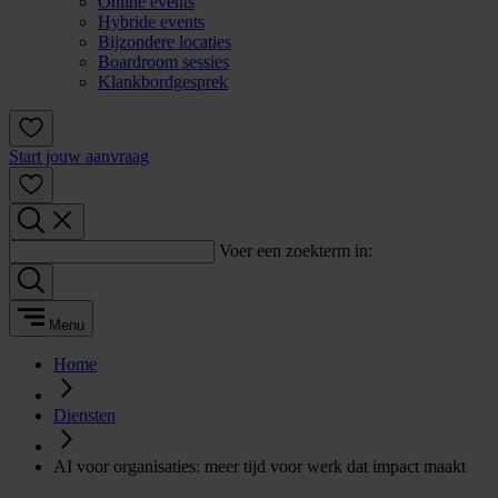
Online events
Hybride events
Bijzondere locaties
Boardroom sessies
Klankbordgesprek
Start jouw aanvraag
Voer een zoekterm in:
Menu
Home
Diensten
AI voor organisaties: meer tijd voor werk dat impact maakt