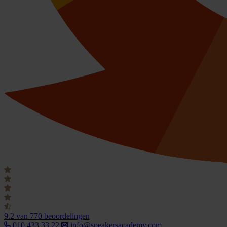
9.2
van 770 beoordelingen
010 433 33 22
info@speakersacademy.com