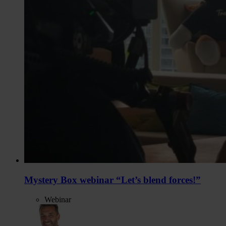
Mystery Box webinar “Let’s blend forces!”
Webinar