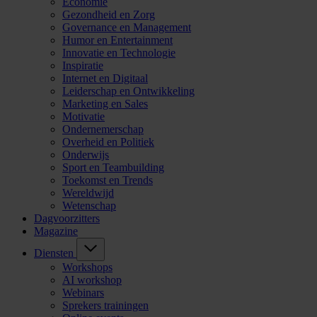
Economie
Gezondheid en Zorg
Governance en Management
Humor en Entertainment
Innovatie en Technologie
Inspiratie
Internet en Digitaal
Leiderschap en Ontwikkeling
Marketing en Sales
Motivatie
Ondernemerschap
Overheid en Politiek
Onderwijs
Sport en Teambuilding
Toekomst en Trends
Wereldwijd
Wetenschap
Dagvoorzitters
Magazine
Diensten
Workshops
AI workshop
Webinars
Sprekers trainingen