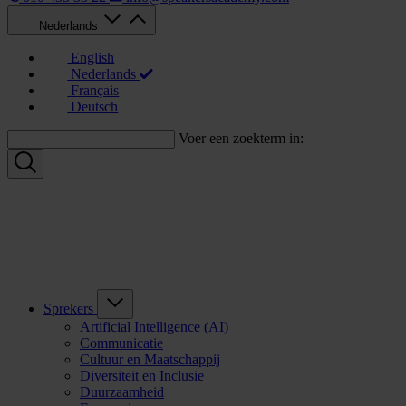
Nederlands
English
Nederlands
Français
Deutsch
Voer een zoekterm in:
Sprekers
Artificial Intelligence (AI)
Communicatie
Cultuur en Maatschappij
Diversiteit en Inclusie
Duurzaamheid