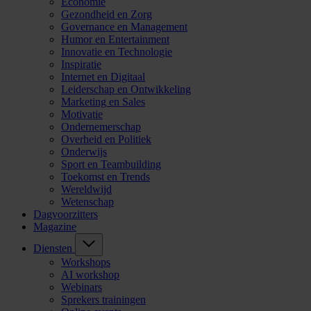
Economie
Gezondheid en Zorg
Governance en Management
Humor en Entertainment
Innovatie en Technologie
Inspiratie
Internet en Digitaal
Leiderschap en Ontwikkeling
Marketing en Sales
Motivatie
Ondernemerschap
Overheid en Politiek
Onderwijs
Sport en Teambuilding
Toekomst en Trends
Wereldwijd
Wetenschap
Dagvoorzitters
Magazine
Diensten
Workshops
AI workshop
Webinars
Sprekers trainingen