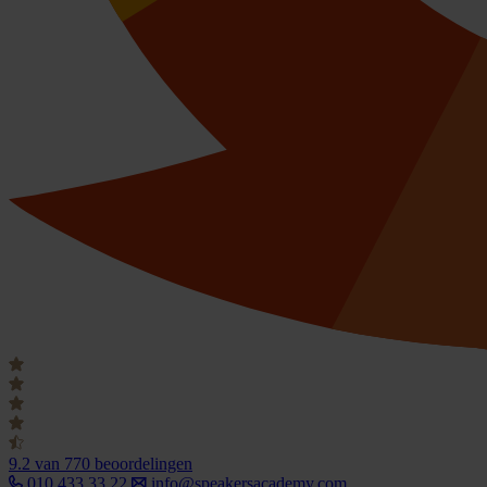
9.2
van 770 beoordelingen
010 433 33 22
info@speakersacademy.com