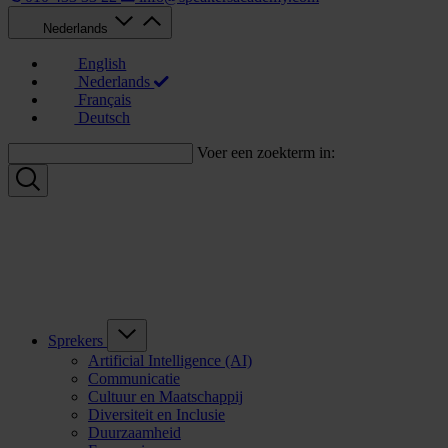
Nederlands
English
Nederlands
Français
Deutsch
Voer een zoekterm in:
Sprekers
Artificial Intelligence (AI)
Communicatie
Cultuur en Maatschappij
Diversiteit en Inclusie
Duurzaamheid