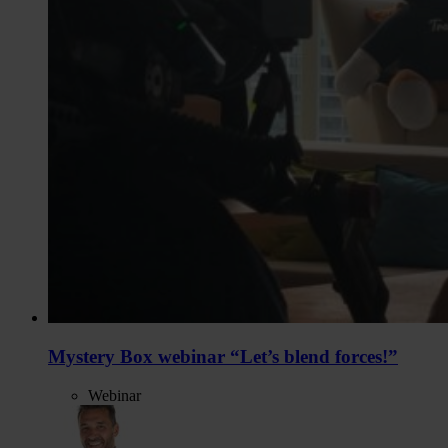
Mystery Box webinar “Let’s blend forces!”
Webinar