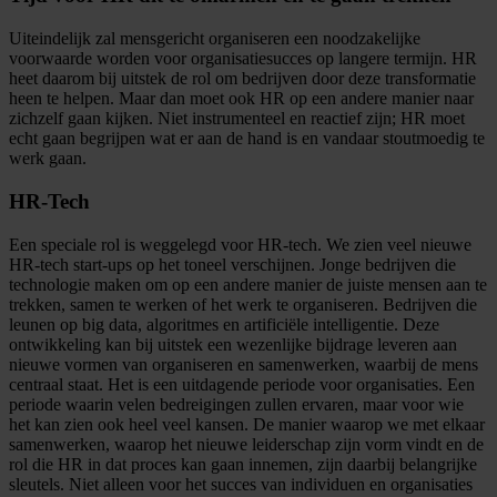
Uiteindelijk zal mensgericht organiseren een noodzakelijke
voorwaarde worden voor organisatiesucces op langere termijn. HR
heet daarom bij uitstek de rol om bedrijven door deze transformatie
heen te helpen. Maar dan moet ook HR op een andere manier naar
zichzelf gaan kijken. Niet instrumenteel en reactief zijn; HR moet
echt gaan begrijpen wat er aan de hand is en vandaar stoutmoedig te
werk gaan.
HR-Tech
Een speciale rol is weggelegd voor HR-tech. We zien veel nieuwe
HR-tech start-ups op het toneel verschijnen. Jonge bedrijven die
technologie maken om op een andere manier de juiste mensen aan te
trekken, samen te werken of het werk te organiseren. Bedrijven die
leunen op big data, algoritmes en artificiële intelligentie. Deze
ontwikkeling kan bij uitstek een wezenlijke bijdrage leveren aan
nieuwe vormen van organiseren en samenwerken, waarbij de mens
centraal staat. Het is een uitdagende periode voor organisaties. Een
periode waarin velen bedreigingen zullen ervaren, maar voor wie
het kan zien ook heel veel kansen. De manier waarop we met elkaar
samenwerken, waarop het nieuwe leiderschap zijn vorm vindt en de
rol die HR in dat proces kan gaan innemen, zijn daarbij belangrijke
sleutels. Niet alleen voor het succes van individuen en organisaties