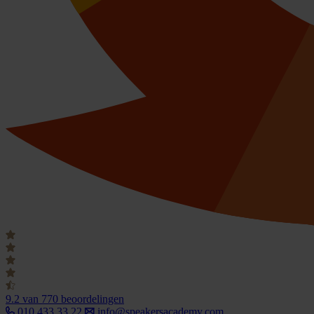
9.2
van 770 beoordelingen
010 433 33 22
info@speakersacademy.com