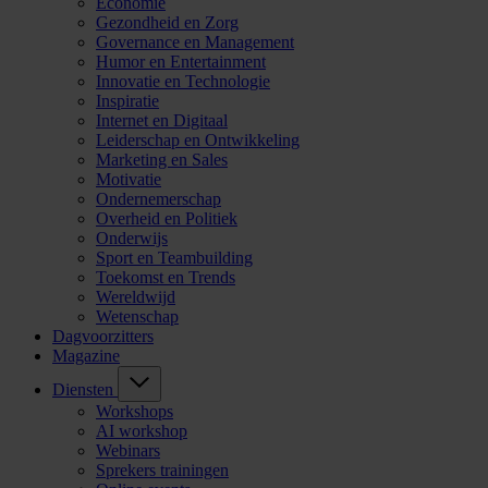
Economie
Gezondheid en Zorg
Governance en Management
Humor en Entertainment
Innovatie en Technologie
Inspiratie
Internet en Digitaal
Leiderschap en Ontwikkeling
Marketing en Sales
Motivatie
Ondernemerschap
Overheid en Politiek
Onderwijs
Sport en Teambuilding
Toekomst en Trends
Wereldwijd
Wetenschap
Dagvoorzitters
Magazine
Diensten
Workshops
AI workshop
Webinars
Sprekers trainingen