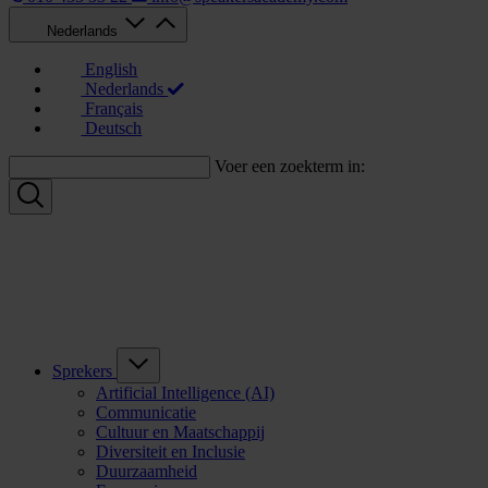
Nederlands
English
Nederlands
Français
Deutsch
Voer een zoekterm in:
Sprekers
Artificial Intelligence (AI)
Communicatie
Cultuur en Maatschappij
Diversiteit en Inclusie
Duurzaamheid