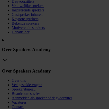
Dagvoorzitters
Vrouwelijke sprekers
Inspirerende sprekers
Gastspreker inhuren
Keynote sprekers
Bekende sprekers
Motiverende sprekers
Debatleider
Over Speakers Academy
Over Speakers Academy
Over ons
Veelgestelde vragen
Sprekersbureau
Boardroom sessies
Aanmelden als spreker of dagvoorzitter
Vacatures
Contact