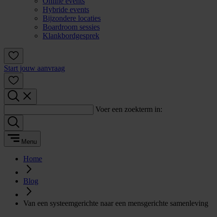
Online events
Hybride events
Bijzondere locaties
Boardroom sessies
Klankbordgesprek
Start jouw aanvraag
Voer een zoekterm in:
Menu
Home
Blog
Van een systeemgerichte naar een mensgerichte samenleving