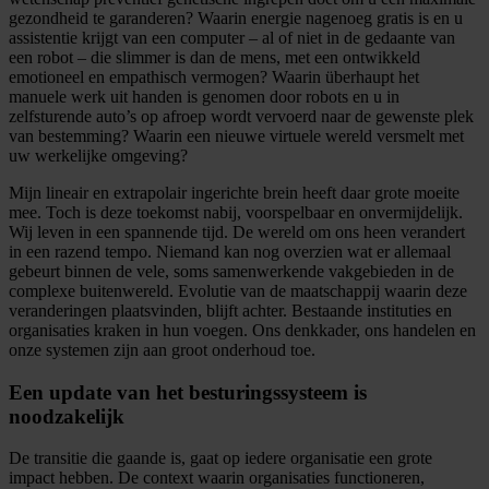
gezondheid te garanderen? Waarin energie nagenoeg gratis is en u
assistentie krijgt van een computer – al of niet in de gedaante van
een robot – die slimmer is dan de mens, met een ontwikkeld
emotioneel en empathisch vermogen? Waarin überhaupt het
manuele werk uit handen is genomen door robots en u in
zelfsturende auto’s op afroep wordt vervoerd naar de gewenste plek
van bestemming? Waarin een nieuwe virtuele wereld versmelt met
uw werkelijke omgeving?
Mijn lineair en extrapolair ingerichte brein heeft daar grote moeite
mee. Toch is deze toekomst nabij, voorspelbaar en onvermijdelijk.
Wij leven in een spannende tijd. De wereld om ons heen verandert
in een razend tempo. Niemand kan nog overzien wat er allemaal
gebeurt binnen de vele, soms samenwerkende vakgebieden in de
complexe buitenwereld. Evolutie van de maatschappij waarin deze
veranderingen plaatsvinden, blijft achter. Bestaande instituties en
organisaties kraken in hun voegen. Ons denkkader, ons handelen en
onze systemen zijn aan groot onderhoud toe.
Een update van het besturingssysteem is
noodzakelijk
De transitie die gaande is, gaat op iedere organisatie een grote
impact hebben. De context waarin organisaties functioneren,