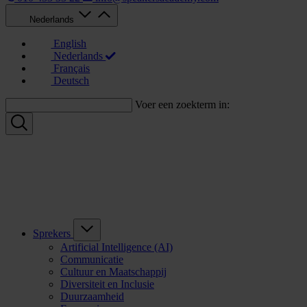
Nederlands
English
Nederlands
Français
Deutsch
Voer een zoekterm in:
Sprekers
Artificial Intelligence (AI)
Communicatie
Cultuur en Maatschappij
Diversiteit en Inclusie
Duurzaamheid