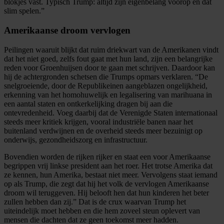
blokjes vast. Typisch Trump: altijd zijn eigenbelang voorop en dat
slim spelen.”
Amerikaanse droom vervlogen
Peilingen waaruit blijkt dat ruim driekwart van de Amerikanen vindt
dat het niet goed, zelfs fout gaat met hun land, zijn een belangrijke
reden voor Groenhuijsen door te gaan met schrijven. Daardoor kan
hij de achtergronden schetsen die Trumps opmars verklaren. “De
snelgroeiende, door de Republikeinen aangeblazen ongelijkheid,
erkenning van het homohuwelijk en legalisering van marihuana in
een aantal staten en ontkerkelijking dragen bij aan die
ontevredenheid. Voeg daarbij dat de Verenigde Staten internationaal
steeds meer kritiek krijgen, vooral industriële banen naar het
buitenland verdwijnen en de overheid steeds meer bezuinigt op
onderwijs, gezondheidszorg en infrastructuur.
Bovendien worden de rijken rijker en staat een voor Amerikaanse
begrippen vrij linkse president aan het roer. Het trotse Amerika dat
ze kennen, hun Amerika, bestaat niet meer. Vervolgens staat iemand
op als Trump, die zegt dat hij het volk de vervlogen Amerikaanse
droom wil teruggeven. Hij belooft hen dat hun kinderen het beter
zullen hebben dan zij.” Dat is de crux waarvan Trump het
uiteindelijk moet hebben en die hem zoveel steun oplevert van
mensen die dachten dat ze geen toekomst meer hadden.