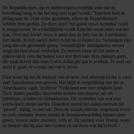
De Republikeinen zijn er medeverantwoordelijk voor dat de
bevolking bang is dat het nog veel erger wordt. “Iedereen heet de
afslag naar de 21ste eeuw genomen, alleen de Republikeinen
hebben hem gemist. Ze doen alsof ‘het goeie ouwe Amerika’ nooit
is weggeweest. In werkelijkheid wordt Amerika nooit meer wat het
was. Over een kwart eeuw is meer dan de helt van de Amerikanen
niet blank. In een aantal staten is dat nu al (bijna) zo. Sommigen zijn
bang dat een groeiende groep ‘vermaledijde’ immigranten ervoor
zorgt dat hun ideaal verdwijnt. Ze hoeven maar uit het raam te
kijken om te zien dat banen voor een deel naar deze mensen gaan,
die vaak bereid zijn voor 5 of 6 dollar per uur te werken. Te veel om
dood te gaan, te weinig om van te leven.
Daar komt bij dat de invloed van de kerk snel afneemt en dat is voor
veel Amerikanen een gruwel. Het blijft in vergelijking met het in
Amerikaanse ogen ‘heidense’ Nederland een zeer religieus land.
Toch sluiten jaarlijks duizenden kerken hun deuren, net als
fabrieken, scholen en ziekenhuizen. De symbolen van wat was
verdwijnen steeds sneller. Daardoor neemt het aantal mensen dat
‘pissed’, nijdig, is snel toe. Door de sociale ellende, ongezond leven
en zelfs mislukte levens neemt de levensverwachting binnen deze
groep, vooral onder mannen, zelfs af. Zij juichen voor Trump, want
ze denken dat hij naar hen luistert en zal doen wat hij belooft.”