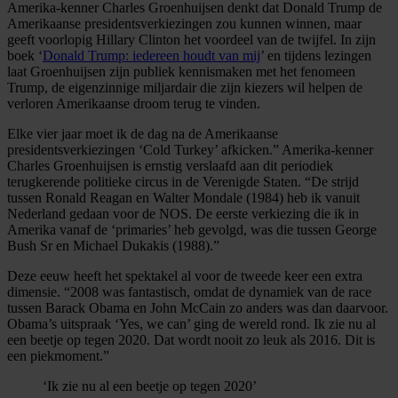
Amerika-kenner Charles Groenhuijsen denkt dat Donald Trump de
Amerikaanse presidentsverkiezingen zou kunnen winnen, maar
geeft voorlopig Hillary Clinton het voordeel van de twijfel. In zijn
boek ‘
Donald Trump: iedereen houdt van mij
’ en tijdens lezingen
laat Groenhuijsen zijn publiek kennismaken met het fenomeen
Trump, de eigenzinnige miljardair die zijn kiezers wil helpen de
verloren Amerikaanse droom terug te vinden.
Elke vier jaar moet ik de dag na de Amerikaanse
presidentsverkiezingen ‘Cold Turkey’ afkicken.” Amerika-kenner
Charles Groenhuijsen is ernstig verslaafd aan dit periodiek
terugkerende politieke circus in de Verenigde Staten. “De strijd
tussen Ronald Reagan en Walter Mondale (1984) heb ik vanuit
Nederland gedaan voor de NOS. De eerste verkiezing die ik in
Amerika vanaf de ‘primaries’ heb gevolgd, was die tussen George
Bush Sr en Michael Dukakis (1988).”
Deze eeuw heeft het spektakel al voor de tweede keer een extra
dimensie. “2008 was fantastisch, omdat de dynamiek van de race
tussen Barack Obama en John McCain zo anders was dan daarvoor.
Obama’s uitspraak ‘Yes, we can’ ging de wereld rond. Ik zie nu al
een beetje op tegen 2020. Dat wordt nooit zo leuk als 2016. Dit is
een piekmoment.”
‘Ik zie nu al een beetje op tegen 2020’