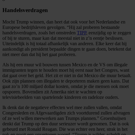
Handelsverdragen
Mocht Trump winnen, dan heet dat ook voor het Nederlandse en
Europese bedrijfsleven gevolgen. “Hij zal proberen bestaande
handelsverdragen, zoals het omstreden
TIPP
, eenzijdig op te zeggen
of bij te sturen, maar kan dat meestal niet in z’n eentje beslissen.
Uiteindelijk is hij totaal afhankelijk van anderen. Elke keer dat hij
aankondigt als president bepaalde dingen te gaan doen, betekent dat
niet meer dan dat hij het gaat proberen.
Als hij een muur wil bouwen tussen Mexico en de VS om illegale
immigranten tegen te houden moet hij eerst naar het Congres, want
dat gaat over het geld. Het zit er niet in dat Mexico die muur betaalt.
Ook zijn plannen om illegalen te deporteren maken geen kans. Dat
gaat zo’n 100 miljard dollar kosten, omdat je die mensen ook moet
opsporen. Bovendien zit Amerika niet te wachten op
televisiebeelden van spartelende kinderen en radeloze ouders.
Ik denk dat de negatieve effecten wel mee zullen vallen, omdat
Congresleden en Afgevaardigden zich voortdurend zullen afvragen
of ze wel willen meewerken aan Trumps plannen.” Groenhuijsen
denkt dat Trump op den duur serieuzer wordt genomen. Dat is ook
gebeurd met Ronald Reagan. Die was echter een heer, strak in het
pak en nooit een onvertogen woord. “Trump is wilder, scheldt op