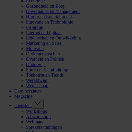
Economie
Gezondheid en Zorg
Governance en Management
Humor en Entertainment
Innovatie en Technologie
Inspiratie
Internet en Digitaal
Leiderschap en Ontwikkeling
Marketing en Sales
Motivatie
Ondernemerschap
Overheid en Politiek
Onderwijs
Sport en Teambuilding
Toekomst en Trends
Wereldwijd
Wetenschap
Dagvoorzitters
Magazine
Diensten
Workshops
AI workshop
Webinars
Sprekers trainingen