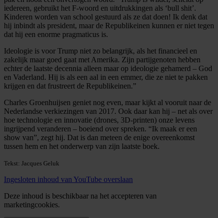
iedereen, gebruikt het F-woord en uitdrukkingen als ‘bull shit’.
Kinderen worden van school gestuurd als ze dat doen! Ik denk dat
hij inbindt als president, maar de Republikeinen kunnen er niet tegen
dat hij een enorme pragmaticus is.
Ideologie is voor Trump niet zo belangrijk, als het financieel en
zakelijk maar goed gaat met Amerika. Zijn partijgenoten hebben
echter de laatste decennia alleen maar op ideologie gehamerd – God
en Vaderland. Hij is als een aal in een emmer, die ze niet te pakken
krijgen en dat frustreert de Republikeinen.”
Charles Groenhuijsen geniet nog even, maar kijkt al vooruit naar de
Nederlandse verkiezingen van 2017. Ook daar kan hij – net als over
hoe technologie en innovatie (drones, 3D-printen) onze levens
ingrijpend veranderen – boeiend over spreken. “Ik maak er een
show van”, zegt hij. Dat is dan meteen de enige overeenkomst
tussen hem en het onderwerp van zijn laatste boek.
Tekst: Jacques Geluk
Ingesloten inhoud van YouTube overslaan
Deze inhoud is beschikbaar na het accepteren van
marketingcookies.