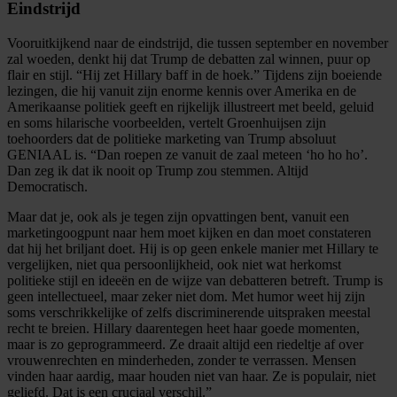
Eindstrijd
Vooruitkijkend naar de eindstrijd, die tussen september en november
zal woeden, denkt hij dat Trump de debatten zal winnen, puur op
flair en stijl. “Hij zet Hillary baff in de hoek.” Tijdens zijn boeiende
lezingen, die hij vanuit zijn enorme kennis over Amerika en de
Amerikaanse politiek geeft en rijkelijk illustreert met beeld, geluid
en soms hilarische voorbeelden, vertelt Groenhuijsen zijn
toehoorders dat de politieke marketing van Trump absoluut
GENIAAL is. “Dan roepen ze vanuit de zaal meteen ‘ho ho ho’.
Dan zeg ik dat ik nooit op Trump zou stemmen. Altijd
Democratisch.
Maar dat je, ook als je tegen zijn opvattingen bent, vanuit een
marketingoogpunt naar hem moet kijken en dan moet constateren
dat hij het briljant doet. Hij is op geen enkele manier met Hillary te
vergelijken, niet qua persoonlijkheid, ook niet wat herkomst
politieke stijl en ideeën en de wijze van debatteren betreft. Trump is
geen intellectueel, maar zeker niet dom. Met humor weet hij zijn
soms verschrikkelijke of zelfs discriminerende uitspraken meestal
recht te breien. Hillary daarentegen heet haar goede momenten,
maar is zo geprogrammeerd. Ze draait altijd een riedeltje af over
vrouwenrechten en minderheden, zonder te verrassen. Mensen
vinden haar aardig, maar houden niet van haar. Ze is populair, niet
geliefd. Dat is een cruciaal verschil.”