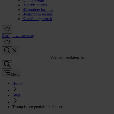
Online events
Hybride events
Bijzondere locaties
Boardroom sessies
Klankbordgesprek
Start jouw aanvraag
Voer een zoekterm in:
Menu
Home
Blog
Trump is een geniale marketeer