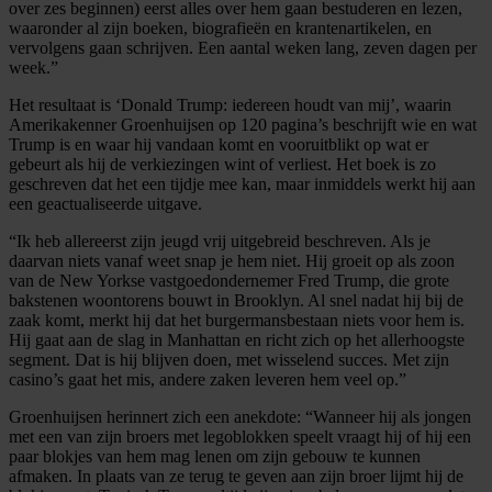
over zes beginnen) eerst alles over hem gaan bestuderen en lezen,
waaronder al zijn boeken, biografieën en krantenartikelen, en
vervolgens gaan schrijven. Een aantal weken lang, zeven dagen per
week.”
Het resultaat is ‘Donald Trump: iedereen houdt van mij’, waarin
Amerikakenner Groenhuijsen op 120 pagina’s beschrijft wie en wat
Trump is en waar hij vandaan komt en vooruitblikt op wat er
gebeurt als hij de verkiezingen wint of verliest. Het boek is zo
geschreven dat het een tijdje mee kan, maar inmiddels werkt hij aan
een geactualiseerde uitgave.
“Ik heb allereerst zijn jeugd vrij uitgebreid beschreven. Als je
daarvan niets vanaf weet snap je hem niet. Hij groeit op als zoon
van de New Yorkse vastgoedondernemer Fred Trump, die grote
bakstenen woontorens bouwt in Brooklyn. Al snel nadat hij bij de
zaak komt, merkt hij dat het burgermansbestaan niets voor hem is.
Hij gaat aan de slag in Manhattan en richt zich op het allerhoogste
segment. Dat is hij blijven doen, met wisselend succes. Met zijn
casino’s gaat het mis, andere zaken leveren hem veel op.”
Groenhuijsen herinnert zich een anekdote: “Wanneer hij als jongen
met een van zijn broers met legoblokken speelt vraagt hij of hij een
paar blokjes van hem mag lenen om zijn gebouw te kunnen
afmaken. In plaats van ze terug te geven aan zijn broer lijmt hij de