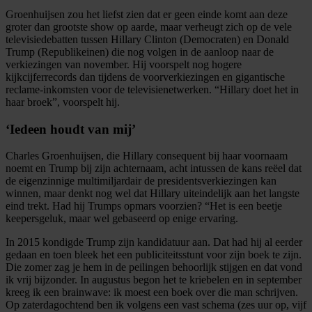
Groenhuijsen zou het liefst zien dat er geen einde komt aan deze
groter dan grootste show op aarde, maar verheugt zich op de vele
televisiedebatten tussen Hillary Clinton (Democraten) en Donald
Trump (Republikeinen) die nog volgen in de aanloop naar de
verkiezingen van november. Hij voorspelt nog hogere
kijkcijferrecords dan tijdens de voorverkiezingen en gigantische
reclame-inkomsten voor de televisienetwerken. “Hillary doet het in
haar broek”, voorspelt hij.
‘Iedeen houdt van mij’
Charles Groenhuijsen, die Hillary consequent bij haar voornaam
noemt en Trump bij zijn achternaam, acht intussen de kans reëel dat
de eigenzinnige multimiljardair de presidentsverkiezingen kan
winnen, maar denkt nog wel dat Hillary uiteindelijk aan het langste
eind trekt. Had hij Trumps opmars voorzien? “Het is een beetje
keepersgeluk, maar wel gebaseerd op enige ervaring.
In 2015 kondigde Trump zijn kandidatuur aan. Dat had hij al eerder
gedaan en toen bleek het een publiciteitsstunt voor zijn boek te zijn.
Die zomer zag je hem in de peilingen behoorlijk stijgen en dat vond
ik vrij bijzonder. In augustus begon het te kriebelen en in september
kreeg ik een brainwave: ik moest een boek over die man schrijven.
Op zaterdagochtend ben ik volgens een vast schema (zes uur op, vijf