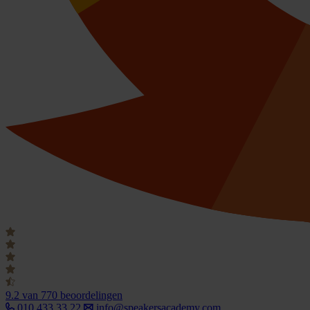
9.2
van 770 beoordelingen
010 433 33 22
info@speakersacademy.com