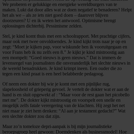
We proberen er gelukkige en energieke wereldburgers van te
maken. Lukt dat door alles wat ze doen negatief te benaderen? Helpt
het als we – als ze iets niet goed doen – daarover blijven
doorzeuren? U en ik weten het antwoord. Optimisme brengt
oplossingen dichterbij. Pessimisme zelden.
Stel, je kind komt thuis met een schoolrapport. Met prachtige cijfers,
maar ook met twee onvoldoendes. Je kind kijkt trots naar je op en
zegt: “Moet je kijken pap, voor wiskunde ben ik vooruitgegaan en
voor Frans heb ik nu zelfs een 8.” Je kijkt je kind mistroostig aan
een mompelt: “Goed nieuws is geen nieuws.” Dat is immers de
levensregel van journalisten die onveranderlijk het slechte nieuws in
de wereld benadrukken. Je kind krimpt ineen. Een ouder die zo
tegen een kind praat is een heel belabberde pedagoog.
Of neem een dokter bij wie je komt met een pijnlijke rug,
slapeloosheid of grieperig gevoel. Je vertelt de dokter wat er aan de
hand is en sluit opgewekt af : “Maar voor de rest gaan het picobello
met me”. De dokter kijkt mistroostig en voorspelt een snelle en
mogelijk zelfs fatale verergering van de klachten. Hij zegt het net
niet maar je ziet hem denken: “Al aan je testament gedacht?” Wat
een slechte dokter zou dat zijn.
Maar zo’n tomeloze depri-aanpak is bij mijn journalistieke
beroepsgroep heel gewoon: Doemdenken als businessmodel! Hoe