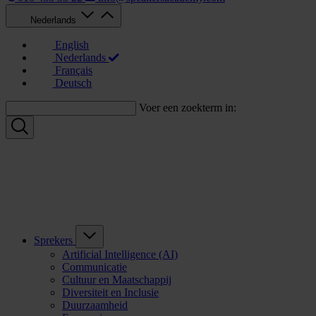
Nederlands
English
Nederlands
Français
Deutsch
Voer een zoekterm in:
Sprekers
Artificial Intelligence (AI)
Communicatie
Cultuur en Maatschappij
Diversiteit en Inclusie
Duurzaamheid