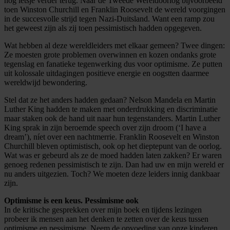
nog ietsje verder terug. Naar de Tweede Wereldoorlog bijvoorbeeld
toen Winston Churchill en Franklin Roosevelt de wereld voorgingen
in de succesvolle strijd tegen Nazi-Duitsland. Want een ramp zou
het geweest zijn als zij toen pessimistisch hadden opgegeven.
Wat hebben al deze wereldleiders met elkaar gemeen? Twee dingen:
Ze moesten grote problemen overwinnen en kozen ondanks grote
tegenslag en fanatieke tegenwerking dus voor optimisme. Ze putten
uit kolossale uitdagingen positieve energie en oogstten daarmee
wereldwijd bewondering.
Stel dat ze het anders hadden gedaan? Nelson Mandela en Martin
Luther King hadden te maken met onderdrukking en discriminatie
maar staken ook de hand uit naar hun tegenstanders. Martin Luther
King sprak in zijn beroemde speech over zijn droom (‘I have a
dream’), níet over een nachtmerrie. Franklin Roosevelt en Winston
Churchill bleven optimistisch, ook op het dieptepunt van de oorlog.
Wat was er gebeurd als ze de moed hadden laten zakken? Er waren
genoeg redenen pessimistisch te zijn. Dan had uw en mijn wereld er
nu anders uitgezien. Toch? We moeten deze leiders innig dankbaar
zijn.
Optimisme is een keus. Pessimisme ook
In de kritische gesprekken over mijn boek en tijdens lezingen
probeer ik mensen aan het denken te zetten over de keus tussen
optimisme en pessimisme. Neem de opvoeding van onze kinderen.