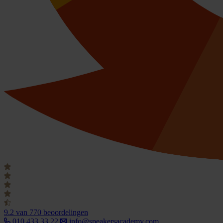
9.2
van 770 beoordelingen
010 433 33 22
info@speakersacademy.com