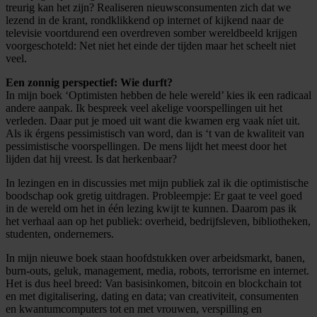
treurig kan het zijn? Realiseren nieuwsconsumenten zich dat we
lezend in de krant, rondklikkend op internet of kijkend naar de
televisie voortdurend een overdreven somber wereldbeeld krijgen
voorgeschoteld: Net niet het einde der tijden maar het scheelt niet
veel.
Een zonnig perspectief: Wie durft?
In mijn boek ‘Optimisten hebben de hele wereld’ kies ik een radicaal
andere aanpak. Ik bespreek veel akelige voorspellingen uit het
verleden. Daar put je moed uit want die kwamen erg vaak níet uit.
Als ik érgens pessimistisch van word, dan is ‘t van de kwaliteit van
pessimistische voorspellingen. De mens lijdt het meest door het
lijden dat hij vreest. Is dat herkenbaar?
In lezingen en in discussies met mijn publiek zal ik die optimistische
boodschap ook gretig uitdragen. Probleempje: Er gaat te veel goed
in de wereld om het in één lezing kwijt te kunnen. Daarom pas ik
het verhaal aan op het publiek: overheid, bedrijfsleven, bibliotheken,
studenten, ondernemers.
In mijn nieuwe boek staan hoofdstukken over arbeidsmarkt, banen,
burn-outs, geluk, management, media, robots, terrorisme en internet.
Het is dus heel breed: Van basisinkomen, bitcoin en blockchain tot
en met digitalisering, dating en data; van creativiteit, consumenten
en kwantumcomputers tot en met vrouwen, verspilling en