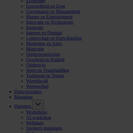
Economie
Gezondheid en Zorg
Governance en Management
Humor en Entertainment
Innovatie en Technologie
Inspiratie
Internet en Digitaal
Leiderschap en Ontwikkeling
Marketing en Sales
Motivatie
Ondernemerschap
Overheid en Politiek
Onderwijs
Sport en Teambuilding
Toekomst en Trends
Wereldwijd
Wetenschap
Dagvoorzitters
Magazine
Diensten
Workshops
AI workshop
Webinars
Sprekers trainingen