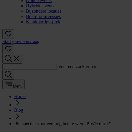
Online events
Hybride events
Bijzondere locaties
Boardroom sessies
Klankbordgesprek
Start jouw aanvraag
Voer een zoekterm in:
Menu
Home
Blog
‘Perspectief voor een nog betere wereld! Wie durft?’