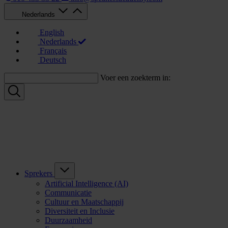
Nederlands
English
Nederlands
Français
Deutsch
Voer een zoekterm in:
Sprekers
Artificial Intelligence (AI)
Communicatie
Cultuur en Maatschappij
Diversiteit en Inclusie
Duurzaamheid