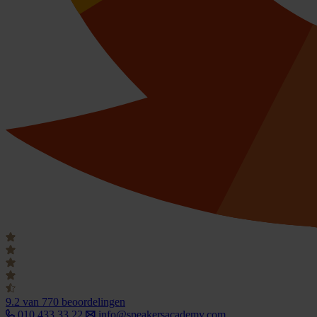
9.2
van 770 beoordelingen
010 433 33 22
info@speakersacademy.com