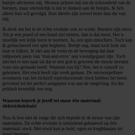
buisjes adviseren mij. Mensen prijzen mij om de schoonheid van de
beesten, maar uiteindelijk is dat te danken aan de buisjes. Ik heb
alleen hun wil gevolgd. Hun ideeën zijn zoveel beter dan die van
mij.
Ik denk dat het in de echte evolutie ook zo werkt. Beesten zijn mooi.
Als je een paard of een hond ziet rennen, dan is dat mooi. Het is
moeilijk een lelijk beest te noemen. Ja, een spin misschien. Toch kan
ik gefascineerd een spin begluren. Beetje eng, maar toch leuk om
naar te kijken. Je ziet aan de vorm en de beweging dat daar
miljoenen jaren van ’trial-and-error’ aan voorafgegaan zijn. Toch
ziet het er niet naar uit dat er een god is geweest die mooie beesten
voor ons gemaakt heeft. Waarom zou hij? Nee, het is vanzelf zo
gekomen. Het eiwit heeft zijn werk gedaan. De onvoorspelbare
avonturen van het zichzelf reproducerende eiwit hebben het beest
gevormd tot het perfect aangepast was aan de omgeving. En dat
prikkelt kennelijk ons oog.
Waarom beperk je jezelf tot maar één materiaal:
elektriciteitsbuis!
Nou ik ben niet de enige die zich beperkt in de keuze van zijn
materialen. De echte evolutie is uitsluitend gebaseerd op één
materiaal: eiwit. Met eiwit kun je huid, ogen en longblaasjes tot
stand brengen.