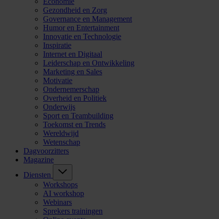
Economie
Gezondheid en Zorg
Governance en Management
Humor en Entertainment
Innovatie en Technologie
Inspiratie
Internet en Digitaal
Leiderschap en Ontwikkeling
Marketing en Sales
Motivatie
Ondernemerschap
Overheid en Politiek
Onderwijs
Sport en Teambuilding
Toekomst en Trends
Wereldwijd
Wetenschap
Dagvoorzitters
Magazine
Diensten
Workshops
AI workshop
Webinars
Sprekers trainingen