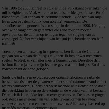
Van 1986 tot 2008 schreef ik stukjes in de Volkskrant over zaken die
mij bezighielden. Vaak waren dat technische ideetjes, fantasieën of
filosofietjes. Dat een van de columns uiteindelijk de rest van mijn
leven zou bepalen, kon ik toen nog niet vermoeden. De
strandbeesten begonnen als een stukje in de krant in 1990. Het ging
over windaangedreven geraamtes die zand zouden moeten
opwerpen om de duinen op te hogen tegen de stijging van de
zeespiegel. Na het verschijnen van het stukje gebeurde er een half
jaar niets.
Toen, op een zomerse dag in september, ben ik naar de Gamma
gegaan om wat van die buisjes te kopen. Ik heb er wat mee zitten
spelen. Je bleek er van alles mee te kunnen doen. Diezelfde dag
besloot ik een jaar van mijn leven te geven aan de buisjes. En dat is
volkomen uit de hand gelopen.
Sinds die tijd er een evolutieproces opgang gekomen waarbij de
beesten steeds beter de gevaren van het strand (stormen, zand en het
water) aankonden. Tijdens het werk meende ik inzichten op te doen
die betrekking hadden op de evolutie en de wortels van het bestaan.
Daar heb ik later dikke boeken over geschreven. De beesten gingen
ook steeds meer elementen van echte levensvormen bevatten:
zenuwcellen, spieren en een soort hersenen. Allemaal gebaseerd op
maar één materiaal: elektriciteitsbuis.