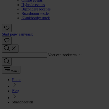
Online events
Hybride events
Bijzondere locaties
Boardroom sessies
Klankbordgesprek
Start jouw aanvraag
Voer een zoekterm in:
Menu
Home
Blog
Strandbeesten