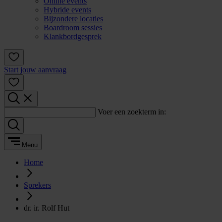
Online events
Hybride events
Bijzondere locaties
Boardroom sessies
Klankbordgesprek
Start jouw aanvraag
Voer een zoekterm in:
Menu
Home
Sprekers
dr. ir. Rolf Hut