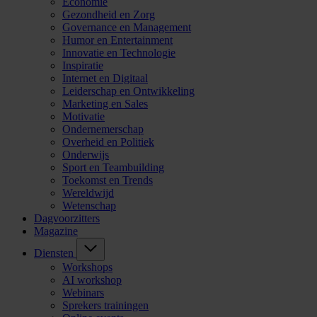
Economie
Gezondheid en Zorg
Governance en Management
Humor en Entertainment
Innovatie en Technologie
Inspiratie
Internet en Digitaal
Leiderschap en Ontwikkeling
Marketing en Sales
Motivatie
Ondernemerschap
Overheid en Politiek
Onderwijs
Sport en Teambuilding
Toekomst en Trends
Wereldwijd
Wetenschap
Dagvoorzitters
Magazine
Diensten
Workshops
AI workshop
Webinars
Sprekers trainingen