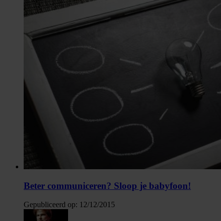
Beter communiceren? Sloop je babyfoon!
Gepubliceerd op:
12/12/2015