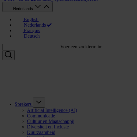
Nederlands
English
Nederlands
Français
Deutsch
Voer een zoekterm in:
Sprekers
Artificial Intelligence (AI)
Communicatie
Cultuur en Maatschappij
Diversiteit en Inclusie
Duurzaamheid