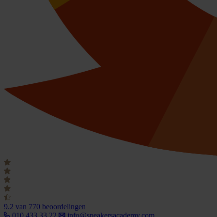
9.2
van 770 beoordelingen
010 433 33 22
info@speakersacademy.com