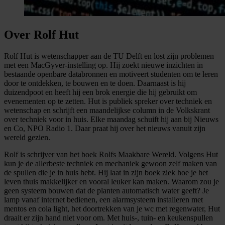
Over Rolf Hut
Rolf Hut is wetenschapper aan de TU Delft en lost zijn problemen
met een MacGyver-instelling op. Hij zoekt nieuwe inzichten in
bestaande openbare databronnen en motiveert studenten om te leren
door te ontdekken, te bouwen en te doen. Daarnaast is hij
duizendpoot en heeft hij een brok energie die hij gebruikt om
evenementen op te zetten. Hut is publiek spreker over techniek en
wetenschap en schrijft een maandelijkse column in de Volkskrant
over techniek voor in huis. Elke maandag schuift hij aan bij Nieuws
en Co, NPO Radio 1. Daar praat hij over het nieuws vanuit zijn
wereld gezien.
Rolf is schrijver van het boek Rolfs Maakbare Wereld. Volgens Hut
kun je de allerbeste techniek en mechaniek gewoon zelf maken van
de spullen die je in huis hebt. Hij laat in zijn boek ziek hoe je het
leven thuis makkelijker en vooral leuker kan maken. Waarom zou je
geen systeem bouwen dat de planten automatisch water geeft? Je
lamp vanaf internet bedienen, een alarmsysteem installeren met
mentos en cola light, het doortrekken van je wc met regenwater, Hut
draait er zijn hand niet voor om. Met huis-, tuin- en keukenspullen