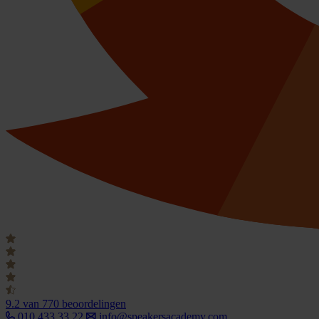
9.2
van 770 beoordelingen
010 433 33 22
info@speakersacademy.com