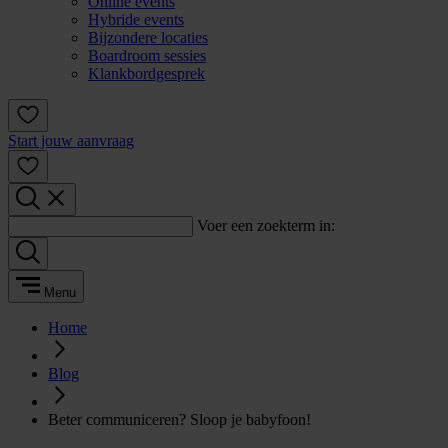
Online events
Hybride events
Bijzondere locaties
Boardroom sessies
Klankbordgesprek
Start jouw aanvraag
Voer een zoekterm in:
Menu
Home
Blog
Beter communiceren? Sloop je babyfoon!