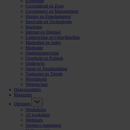
Economie
Gezondheid en Zorg
Governance en Management
Humor en Entertainment
Innovatie en Technologie
Inspiratie
Internet en Digitaal
Leiderschap en Ontwikkeling
Marketing en Sales
Motivatie
Ondernemerschap
Overheid en Politiek
Onderwijs
Sport en Teambuilding
Toekomst en Trends
Wereldwijd
Wetenschap
Dagvoorzitters
Magazine
Diensten
Workshops
AI workshop
Webinars
Sprekers trainingen