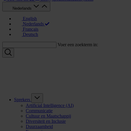
Nederlands
English
Nederlands
Français
Deutsch
Voer een zoekterm in:
Sprekers
Artificial Intelligence (AI)
Communicatie
Cultuur en Maatschappij
Diversiteit en Inclusie
Duurzaamheid