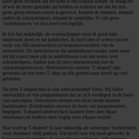
soort grote techniek dat het kind in mij wakker schudt. Ik vraag me
af wie de metro gemaakt zal hebben en realiseer me dat het een
grote groep mensen samen is geweest. Iemand de remmen, iemand
anders de schokdempers, iemand de aandrijfas. Er zijn geen
‘metrobouwers’ en toch heel veel tegelijk.
Ik heb het makkelijk: als wetenschapper moet ik goed mijn
onderzoek doen en dat publiceren. Ik hoef niets te weten van het
werk van HR-medewerkers of bestuursvoorzitters van de
universiteit. De metrobouwer die aandrijfassen maakt, moet naast
dat hij expert moet zijn in aandrijfassen ook iets weten over
schokdempers. Anders kan hij niet communiceren met de
schokdemperbouwer. Metrobouwers moeten ‘T-shaped’ zijn:
gevormd als een letter T: diep op één gebied maar breed op veel
gebieden.
De term T-shaped heb ik van softwarebedrijf Valve. Bij Valve
verwachten ze van programmeurs dat ze zich verdiepen in de basis
van ontwerpen. Ontwerpers moeten een klein beetje kunnen
boekhouden. Boekhouders moeten de basis van programmeren
begrijpen. T-shaped medewerkers kunnen beter met elkaar
meedenken en hebben meer begrip voor elkaars wereld.
Hoe word je T-shaped? Je kan natuurlijk als ontwerper ‘boekhouden
voor dummies’ erbij pakken. Dat heeft voor mij nooit gewerkt: ik
ben geen boek-leerling. Ik moet dingen zelf doen, zelf proberen.