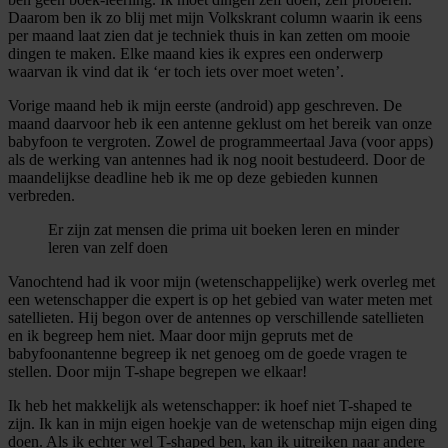
Daarom ben ik zo blij met mijn Volkskrant column waarin ik eens
per maand laat zien dat je techniek thuis in kan zetten om mooie
dingen te maken. Elke maand kies ik expres een onderwerp
waarvan ik vind dat ik ‘er toch iets over moet weten’.
Vorige maand heb ik mijn eerste (android) app geschreven. De
maand daarvoor heb ik een antenne geklust om het bereik van onze
babyfoon te vergroten. Zowel de programmeertaal Java (voor apps)
als de werking van antennes had ik nog nooit bestudeerd. Door de
maandelijkse deadline heb ik me op deze gebieden kunnen
verbreden.
Er zijn zat mensen die prima uit boeken leren en minder
leren van zelf doen
Vanochtend had ik voor mijn (wetenschappelijke) werk overleg met
een wetenschapper die expert is op het gebied van water meten met
satellieten. Hij begon over de antennes op verschillende satellieten
en ik begreep hem niet. Maar door mijn gepruts met de
babyfoonantenne begreep ik net genoeg om de goede vragen te
stellen. Door mijn T-shape begrepen we elkaar!
Ik heb het makkelijk als wetenschapper: ik hoef niet T-shaped te
zijn. Ik kan in mijn eigen hoekje van de wetenschap mijn eigen ding
doen. Als ik echter wel T-shaped ben, kan ik uitreiken naar andere