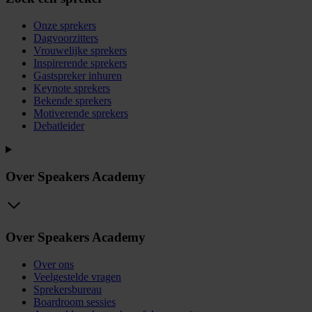
Onze sprekers
Dagvoorzitters
Vrouwelijke sprekers
Inspirerende sprekers
Gastspreker inhuren
Keynote sprekers
Bekende sprekers
Motiverende sprekers
Debatleider
Over Speakers Academy
Over Speakers Academy
Over ons
Veelgestelde vragen
Sprekersbureau
Boardroom sessies