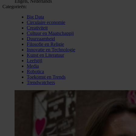
Engels, Nederlands
Categorieën:
Big Data
Circulaire economie
Creativiteit
Cultuur en Maatschappij
Duurzaamheid
Filosofie en Religie
Innovatie en Technologie
Kunst en Literatuur
Leefstijl
Media
Robotica
Toekomst en Trends
Trendwatchers