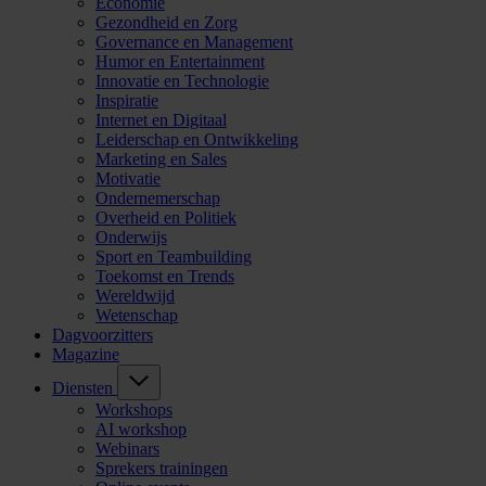
Economie
Gezondheid en Zorg
Governance en Management
Humor en Entertainment
Innovatie en Technologie
Inspiratie
Internet en Digitaal
Leiderschap en Ontwikkeling
Marketing en Sales
Motivatie
Ondernemerschap
Overheid en Politiek
Onderwijs
Sport en Teambuilding
Toekomst en Trends
Wereldwijd
Wetenschap
Dagvoorzitters
Magazine
Diensten
Workshops
AI workshop
Webinars
Sprekers trainingen