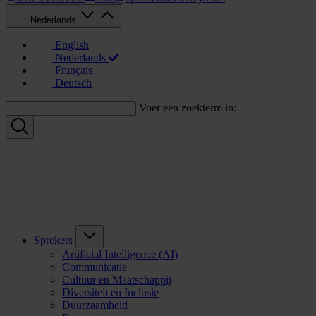
Nederlands
English
Nederlands
Français
Deutsch
Voer een zoekterm in:
Sprekers
Artificial Intelligence (AI)
Communicatie
Cultuur en Maatschappij
Diversiteit en Inclusie
Duurzaamheid