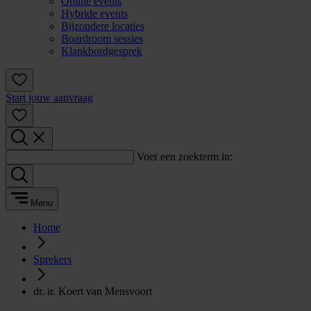
Online events
Hybride events
Bijzondere locaties
Boardroom sessies
Klankbordgesprek
Start jouw aanvraag
Voer een zoekterm in:
Menu
Home
Sprekers
dr. ir. Koert van Mensvoort