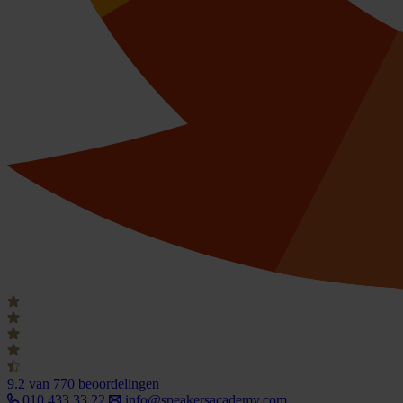
9.2
van 770 beoordelingen
010 433 33 22
info@speakersacademy.com