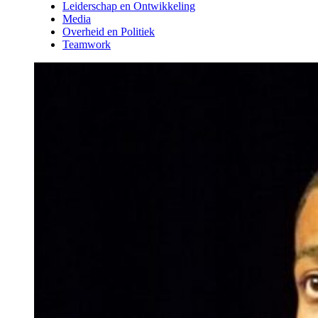
Leiderschap en Ontwikkeling
Media
Overheid en Politiek
Teamwork