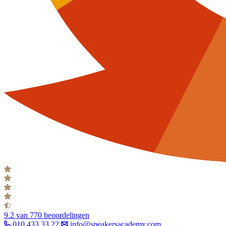
9.2
van 770 beoordelingen
010 433 33 22
info@speakersacademy.com