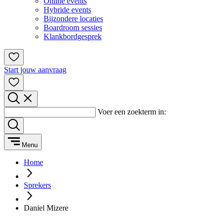
Online events
Hybride events
Bijzondere locaties
Boardroom sessies
Klankbordgesprek
Start jouw aanvraag
Voer een zoekterm in:
Menu
Home
Sprekers
Daniel Mizere