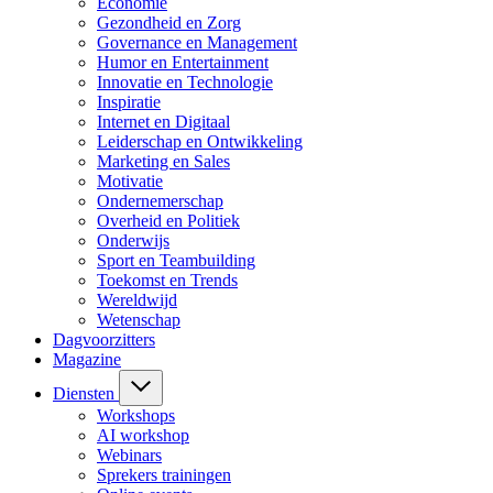
Economie
Gezondheid en Zorg
Governance en Management
Humor en Entertainment
Innovatie en Technologie
Inspiratie
Internet en Digitaal
Leiderschap en Ontwikkeling
Marketing en Sales
Motivatie
Ondernemerschap
Overheid en Politiek
Onderwijs
Sport en Teambuilding
Toekomst en Trends
Wereldwijd
Wetenschap
Dagvoorzitters
Magazine
Diensten
Workshops
AI workshop
Webinars
Sprekers trainingen