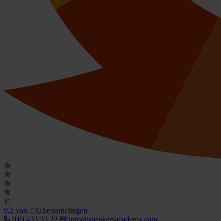
9.2
van 770 beoordelingen
010 433 33 22
info@speakersacademy.com