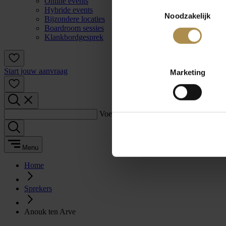
Online events
Toestemmingsselectie
Hybride events
Noodzakelijk
Bijzondere locaties
Boardroom sessies
Klankbordgesprek
Start jouw aanvraag
Marketing
Voer een zoekterm in:
Menu
Home
Sprekers
Anouk ten Arve