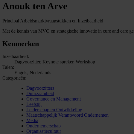
Anouk ten Arve
Principal Arbeidsmarktvraagstukken en Inzetbaarheid
Met de kennis van MVO en strategische innovatie in cure and care ge
Kenmerken
Inzetbaarheid:
Dagvoorzitter, Keynote spreker, Workshop
Talen:
Engels, Nederlands
Categorieën:
Dagvoorzitters
Duurzaamheid
Governance en Management
Leefstijl
Leiderschap en Ontwikkeling
Maatschappelijk Verantwoord Ondernemen
Media
Ondernemerschap
Organisatiecultuur