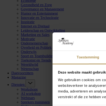
Economie
Gezondheid en Zorg
Governance en Management
Humor en Entertainment
Innovatie en Technologie
Inspiratie
Internet en Digitaal
Leiderschap en Ontwikkeling
Marketing en Sales
Motivatie
Ondernemerschap
Overheid en Politiek
Onderwijs
Sport en Teambuilding
Toestemming
Toekomst en Trends
Wereldwijd
Wetenschap
Deze website maakt gebruik
Dagvoorzitters
Magazine
We gebruiken cookies om cont
Diensten
websiteverkeer te analyseren
Workshops
media, adverteren en analys
AI workshop
verstrekt of die ze hebben v
Webinars
Sprekers trainingen