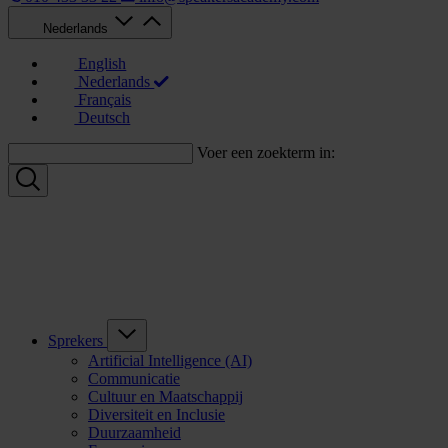
Nederlands
English
Nederlands
Français
Deutsch
Voer een zoekterm in:
Sprekers
Artificial Intelligence (AI)
Communicatie
Cultuur en Maatschappij
Diversiteit en Inclusie
Duurzaamheid