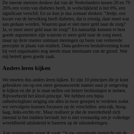
De meeste mensen denken dat van de Nederlanders tussen 20 en 79
26% een vorm van diabetes heeft, in werkelijkheid is het 6%, een
significant verschil. En zo kun je dus zomaar denken: “Jeetje, een
kwart van de bevolking heeft diabetes, dat is ernstig, daar moet wat
aan gedaan worden. Waarom gaat er niet meer geld naar de zorg?
Ja, er moet meer geld naar de zorg!” En natuurlijk kunnen er best
goede argumenten zijn waarom er meer geld naar de zorg moet,
maar op deze manier ontstaan meningen op basis van verkeerde
perceptie in plaats van realiteit. Data-gedreven besluitvorming komt
bij veel organisaties nog steeds maar moeizaam van de grond. Wat
mij betreft geen goede zaak.
Anders leren kijken
We moeten dus anders leren kijken. Er zijn 10 principes die je kunt
gebruiken om op een meer genuanceerde manier naar je omgeving
te kijken en die je in staat stellen om betere beslissingen te nemen.
Bijvoorbeeld het kloof-principe. We hebben een bijna
onbedwingbare neiging om alles in twee groepen te verdelen zodat
we vervolgens kunnen focussen op de verschillen: arm-rijk, hoog-
laag, links-rechts etc. Maar realiseer je dat de meerderheid zich
meestal in het midden bevindt: het is niet verstandig om je volledige
wereldbeeld uitsluitend te baseren op de uitzonderingen.
Aan organisaties vraag ik vaak: “is uw organisatie ingericht om de