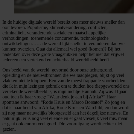
In de huidige digitale wereld bereikt ons meer nieuws sneller dan
ooit tevoren. Populisme, klimaatverandering, conflicten,
criminaliteit, veranderende sociale en maatschappelijke
verhoudingen, toenemende concurrentie, technologische
ontwikkelingen…… de wereld lijkt sneller te veranderen dan we
kunnen overzien. Gaat dat allemaal wel goed (komen)? Bij het
nadenken over deze grote vraagstukken helpt het niet dat vrijwel
iedereen een vertekend en achterhaald wereldbeeld heeft.
Ons beeld van de wereld, gevormd door onze achtergrond,
opleiding en de nieuwsbronnen die we raadplegen, blijkt op veel
vlakken niet te kloppen. Eén van de meest frappante voorbeelden
die ik in mijn lezingen gebruik om te duiden hoe diepgeworteld ons
vertekende wereldbeeld is, is mijn nichtje Hannah. Zij was 11 jaar
oud toen ik haar vroeg: “Waar denk je aan bij Afrika?” Haar
spontane antwoord: “Rode Kruis en Marco Borsato!” Zo jong en
dat is haar beeld van Afrika, Rode Kruis en Warchild, en dan wordt
zij nog maar nauwelijks blootgesteld aan het dagelijkse nieuws. En
natuurlijk: er is nog veel ellende en er gaat vreselijk veel mis, maar
er gaat ook enorm veel goed. Die vooruitgang wordt echter niet
gezien.