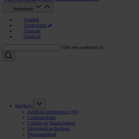
Nederlands
English
Nederlands
Français
Deutsch
Voer een zoekterm in:
Sprekers
Artificial Intelligence (AI)
Communicatie
Cultuur en Maatschappij
Diversiteit en Inclusie
Duurzaamheid