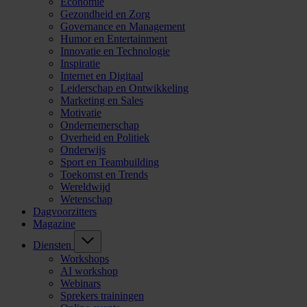
Economie
Gezondheid en Zorg
Governance en Management
Humor en Entertainment
Innovatie en Technologie
Inspiratie
Internet en Digitaal
Leiderschap en Ontwikkeling
Marketing en Sales
Motivatie
Ondernemerschap
Overheid en Politiek
Onderwijs
Sport en Teambuilding
Toekomst en Trends
Wereldwijd
Wetenschap
Dagvoorzitters
Magazine
Diensten
Workshops
AI workshop
Webinars
Sprekers trainingen