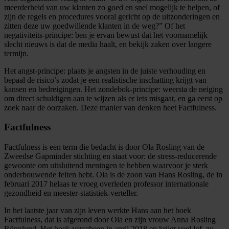
meerderheid van uw klanten zo goed en snel mogelijk te helpen, of
zijn de regels en procedures vooral gericht op de uitzonderingen en
zitten deze uw goedwillende klanten in de weg?” Of het
negativiteits-principe: ben je ervan bewust dat het voornamelijk
slecht nieuws is dat de media haalt, en bekijk zaken over langere
termijn.
Het angst-principe: plaats je angsten in de juiste verhouding en
bepaal de risico’s zodat je een realistische inschatting krijgt van
kansen en bedreigingen. Het zondebok-principe: weersta de neiging
om direct schuldigen aan te wijzen als er iets misgaat, en ga eerst op
zoek naar de oorzaken. Deze manier van denken heet Factfulness.
Factfulness
Factfulness is een term die bedacht is door Ola Rosling van de
Zweedse Gapminder stichting en staat voor: de stress-reducerende
gewoonte om uitsluitend meningen te hebben waarvoor je sterk
onderbouwende feiten hebt. Ola is de zoon van Hans Rosling, de in
februari 2017 helaas te vroeg overleden professor internationale
gezondheid en meester-statistiek-verteller.
In het laatste jaar van zijn leven werkte Hans aan het boek
Factfulness, dat is afgerond door Ola en zijn vrouw Anna Rosling
Rönnlund. Het boek verscheen in april 2018 en krijgt veel lof, zo