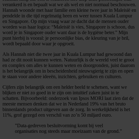
verankerd is en bepaalt wat we als wel en niet normaal beschouwen.
Hannah woonde met haar familie een kleine twee jaar in Maleisië en
pendelde in die tijd regelmatig heen en weer tussen Kuala Lumpur
en Singapore. Op mijn vraag waar ze dacht dat de mensen ouder
worden was haar logica: “Maleisië is vies, Singapore is schoon, dus
word je in Singapore ouder want daar is de hygiëne beter.” Mijn
punt hierbij is vooral: je persoonlijke bias, de kleuring van je bril,
wordt bepaald door waar je opgroeit.
Als Hannah niet die twee jaar in Kuala Lumpur had gewoond dan
had ze dit nooit kunnen weten. Natuurlijk is de wereld veel te groot
en complex om alles te kunnen weten en doorgronden, juist daarom
is het belangrijk om in bescheidenheid nieuwsgierig te zijn en open
te staan voor andere ideeën, inzichten, gebruiken en culturen.
Cijfers zijn belangrijk om een helder beeld te schetsen, want we
blijken er niet zo goed in te zijn om intuïtief zaken juist in te
schatten. Bijvoorbeeld: onderzoek van Ipsos MORI laat zien dat de
meeste mensen denken dat we in Nederland 19% van het bruto
binnenlands product uitgeven aan de zorg. In werkelijkheid is het
11%, grof gezegd een verschil van zo’n 50 miljard euro.
”Data-gedreven besluitvorming komt bij veel
organisaties nog steeds maar moeizaam van de grond.”