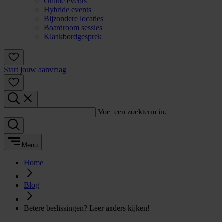
Online events
Hybride events
Bijzondere locaties
Boardroom sessies
Klankbordgesprek
Start jouw aanvraag
Voer een zoekterm in:
Menu
Home
Blog
Betere beslissingen? Leer anders kijken!