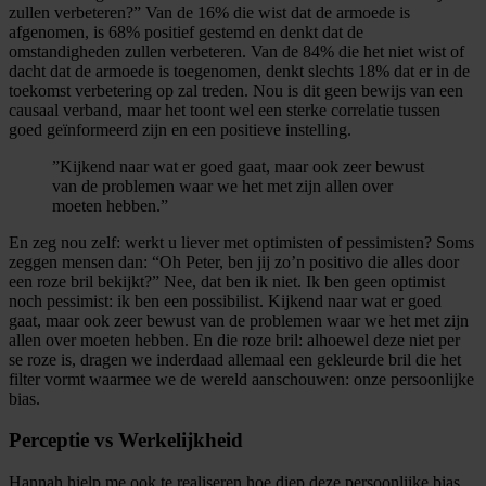
zullen verbeteren?” Van de 16% die wist dat de armoede is
afgenomen, is 68% positief gestemd en denkt dat de
omstandigheden zullen verbeteren. Van de 84% die het niet wist of
dacht dat de armoede is toegenomen, denkt slechts 18% dat er in de
toekomst verbetering op zal treden. Nou is dit geen bewijs van een
causaal verband, maar het toont wel een sterke correlatie tussen
goed geïnformeerd zijn en een positieve instelling.
”Kijkend naar wat er goed gaat, maar ook zeer bewust
van de problemen waar we het met zijn allen over
moeten hebben.”
En zeg nou zelf: werkt u liever met optimisten of pessimisten? Soms
zeggen mensen dan: “Oh Peter, ben jij zo’n positivo die alles door
een roze bril bekijkt?” Nee, dat ben ik niet. Ik ben geen optimist
noch pessimist: ik ben een possibilist. Kijkend naar wat er goed
gaat, maar ook zeer bewust van de problemen waar we het met zijn
allen over moeten hebben. En die roze bril: alhoewel deze niet per
se roze is, dragen we inderdaad allemaal een gekleurde bril die het
filter vormt waarmee we de wereld aanschouwen: onze persoonlijke
bias.
Perceptie vs Werkelijkheid
Hannah hielp me ook te realiseren hoe diep deze persoonlijke bias