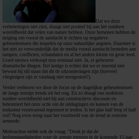
Dat we deze
verbeteringen niet zien, draagt niet positief bij aan het sombere
wereldbeeld dat velen van nature hebben. Onze hersenen hebben de
neiging om vooral de aandacht te richten op negatieve
gebeurtenissen die inspelen op onze natuurlijke angsten. Daarmee is
het niet zo verwonderlijk dat de media vooral aandacht besteden aan
rampen, conflicten, schandalen en al het andere kleine en grote leed.
Goed nieuws verkoopt nou eenmaal niet. Ja, er gebeuren
dramatische dingen. Het lastige is echter dat we er meestal niet
bewust bij stil staan dat dit de uitzonderingen zijn (hoeveel
vliegtuigen zijn er vandaag niet neergestort?).
Verder verliezen we door de focus op de dagelijkse gebeurtenissen
de lange termijn trends uit het oog. En zo draagt ons nodeloos
somber wereldbeeld niet bij aan constructieve discussie en
belemmert het onze actie om de uitdagingen en kansen van de
toekomst voortvarend tegemoet te treden. Is het glas half leeg of half
vol? Nog even terug naar het voorbeeld van de trend in extreme
armoede.
Motivaction stelde ook de vraag: “Denk je dat de
leefomstandigheden voor de armste mensen in de komende 15 jaar