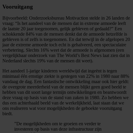
Vooruitgang
Bijvoorbeeld: Onderzoeksbureau Motivaction stelde in 26 landen de
vraag: “Is het aandeel van de mensen dat in extreme armoede leeft
de laatste 20 jaar toegenomen, gelijk gebleven of gedaald?” Een
schokkende 84% van de mensen denkt dat de armoede hetzelfde is
gebleven is of zelfs is toegenomen. En dat terwijl in de afgelopen 20
jaar de extreme armoede toch echt is gehalveerd, een spectaculaire
verbetering. Slechts 16% weet dat de armoede is afgenomen (een
vergelijkbaar onderzoek van The World’s Best News laat zien dat in
Nederland slechts 19% van de mensen dit weet).
Het aandeel 1-jarige kinderen wereldwijd dat ingeënt is tegen
minimaal één ernstige ziekte is gestegen van 22% in 1980 naar 88%
vandaag de dag. Een fantastische ontwikkeling maar ook hier geldt:
de overgrote meerderheid van de mensen blijkt geen goed beeld te
hebben van dit soort lange termijn ontwikkelingen en beantwoordt
deze vraag op basis van de stand van zaken in 1980. Zo hebben we
dus een achterhaald beeld van de werkelijkheid, laat staan dat we
ons realiseren wat voor mogelijkheden de geboekte vooruitgang
biedt.
”De mogelijkheden om te groeien en verder te
investeren op basis van deze infrastructuur zijn