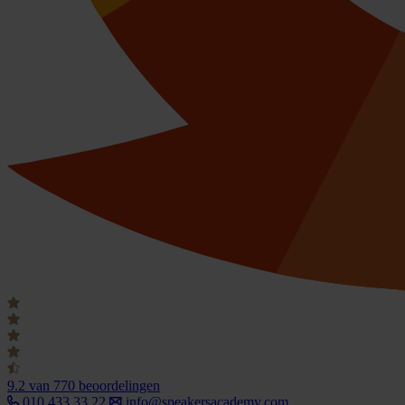
9.2
van 770 beoordelingen
010 433 33 22
info@speakersacademy.com