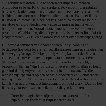
“Ik gebruik metaforen. Die hebben meer impact en mensen
onthouden ze beter. Kijk naar sprekers. Powerpoint-presentaties
blijven vaak niet hangen, maar sprekers die een goed verhaal met
beeldende metaforen combineren raken mensen. Wanneer ik als
illusionist en mentalist in een act iets loslaat, versterkt magie die
metafoor en wordt duidelijker wat ze daarmee in hun leven of
bedrijf kunnen doen. Vooral mentalisme is nauw verbonden met
psychologie”, aldus Jan, die ook geschoold is in neuro-linguïstisch
programmeren (NLP) en daardoor veel weet over menselijk gedrag.
Hij bezoekt seminars van onder anderen Tony Robbins en
bestudeert hoe deze levens- en bedrijfsstrateeg mensen stimuleert en
in beweging brengt. Ook bekijkt hij wat hij kan met de ‘Seven
Habits of Highly Effective People’ van de inmiddels overleden
Stephen Covey, wiens seminar hij eveneens heeft bezocht, en
bezoekt hij ijsman Wim Hof, die zijn geest en ademhaling zo heeft
getraind dat hij vrijwel naakt vrieskou kan doorstaan. “Al die
mensen zijn specialist op een bepaald onderdeel en ik onderzoek
hoe zij dat doen. Mensenkennis is belangrijk. Ik wil weten of ik hun
kennis kan gebruiken, wat interessant is en goed werkt. Daarop heb
ik trucs gebaseerd, waarmee ik mooie dingen kan doen.”
Door het magische randje rond de metaforen die Jan
zijn publiek voorhoudt blijft iedereen alert.