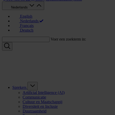
Nederlands
English
Nederlands
Français
Deutsch
Voer een zoekterm in:
Sprekers
Artificial Intelligence (AI)
Communicatie
Cultuur en Maatschappij
Diversiteit en Inclusie
Duurzaamheid