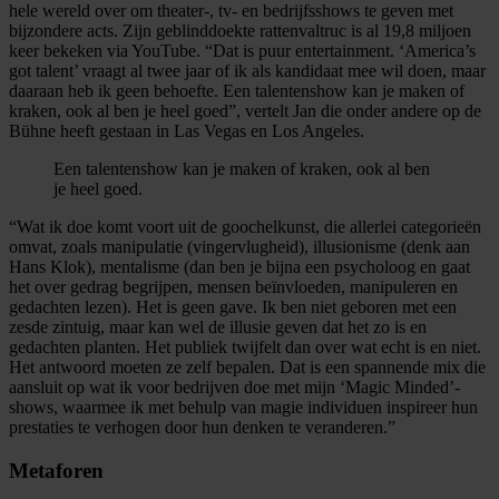
hele wereld over om theater-, tv- en bedrijfsshows te geven met
bijzondere acts. Zijn geblinddoekte rattenvaltruc is al 19,8 miljoen
keer bekeken via YouTube. “Dat is puur entertainment. ‘America’s
got talent’ vraagt al twee jaar of ik als kandidaat mee wil doen, maar
daaraan heb ik geen behoefte. Een talentenshow kan je maken of
kraken, ook al ben je heel goed”, vertelt Jan die onder andere op de
Bühne heeft gestaan in Las Vegas en Los Angeles.
Een talentenshow kan je maken of kraken, ook al ben
je heel goed.
“Wat ik doe komt voort uit de goochelkunst, die allerlei categorieën
omvat, zoals manipulatie (vingervlugheid), illusionisme (denk aan
Hans Klok), mentalisme (dan ben je bijna een psycholoog en gaat
het over gedrag begrijpen, mensen beïnvloeden, manipuleren en
gedachten lezen). Het is geen gave. Ik ben niet geboren met een
zesde zintuig, maar kan wel de illusie geven dat het zo is en
gedachten planten. Het publiek twijfelt dan over wat echt is en niet.
Het antwoord moeten ze zelf bepalen. Dat is een spannende mix die
aansluit op wat ik voor bedrijven doe met mijn ‘Magic Minded’-
shows, waarmee ik met behulp van magie individuen inspireer hun
prestaties te verhogen door hun denken te veranderen.”
Metaforen