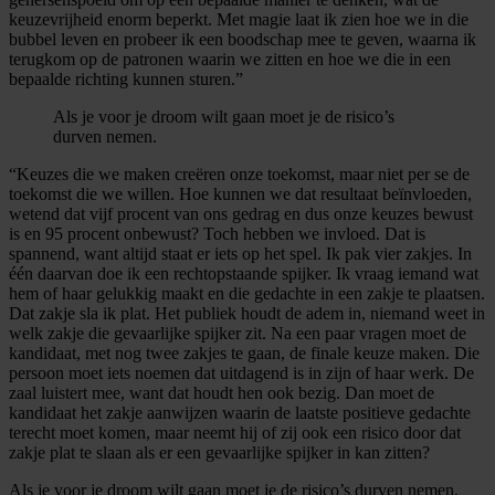
keuzevrijheid enorm beperkt. Met magie laat ik zien hoe we in die
bubbel leven en probeer ik een boodschap mee te geven, waarna ik
terugkom op de patronen waarin we zitten en hoe we die in een
bepaalde richting kunnen sturen.”
Als je voor je droom wilt gaan moet je de risico’s
durven nemen.
“Keuzes die we maken creëren onze toekomst, maar niet per se de
toekomst die we willen. Hoe kunnen we dat resultaat beïnvloeden,
wetend dat vijf procent van ons gedrag en dus onze keuzes bewust
is en 95 procent onbewust? Toch hebben we invloed. Dat is
spannend, want altijd staat er iets op het spel. Ik pak vier zakjes. In
één daarvan doe ik een rechtopstaande spijker. Ik vraag iemand wat
hem of haar gelukkig maakt en die gedachte in een zakje te plaatsen.
Dat zakje sla ik plat. Het publiek houdt de adem in, niemand weet in
welk zakje die gevaarlijke spijker zit. Na een paar vragen moet de
kandidaat, met nog twee zakjes te gaan, de finale keuze maken. Die
persoon moet iets noemen dat uitdagend is in zijn of haar werk. De
zaal luistert mee, want dat houdt hen ook bezig. Dan moet de
kandidaat het zakje aanwijzen waarin de laatste positieve gedachte
terecht moet komen, maar neemt hij of zij ook een risico door dat
zakje plat te slaan als er een gevaarlijke spijker in kan zitten?
Als je voor je droom wilt gaan moet je de risico’s durven nemen.