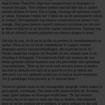
staat komen. Daardoor stijgt hun energieniveau en begrijpen ze
waarom het gaat. Veel mensen hebben dan het idee dat ze anders
moeten denken en doen. Dat is lastig, vanwege de patronen waarin
ze zitten. Hersenen vinden het ’t fijnst om op de automatische piloot
te werken. Het aansturen van nieuwe connecties kost immers veel
energie. Dan gaan mensen vanzelf smoezen verzinnen om iets niet
te doen en blijven ze op dezelfde manier functioneren. Daarom zeg
ik dat ze zichzelf moeten prikkelen om nieuwe dingen te leren.
Dat doe ik ook, als ik nu in de file sta probeer ik mondharmonica te
spelen. Door af en toe uit de comfortzone te stappen vormen
neuronen nieuwe hersenverbindingen, dat houdt het brein fit.”
Verder maakt het volgens Jan Reinder uit hoe iemand staat of zit.
Houding is belangrijk. Uit onderzoek blijkt dat mensen die een
beetje gesloten zittend luisteren naar een presentatie niet openstaan
voor informatie. “Doe op het werk eens een pen tussen je tanden,
dan heb je stiekem een lach op je gezicht en ben je tijdens het
uitvoeren van een opdracht positiever en haal je betere resultaten.
Als je gelukkiger bent presteer je 31 procent beter.”
Voorover gebukt staan en het onmogelijke mogelijk willen maken is
geen goede combinatie. Dat drukt zelfs depressiviteit uit. Rechtop
staan, goed ademen en bewegen werkt beter. “Ik laat mensen
ervaren dat ze tot meer in staat zijn dan ze denken, bijvoorbeeld
door ze op het podium uit te nodigen, te laten opstaan en dat ook