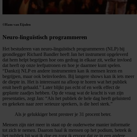
©Hans van Eijsden
Neuro-linguïstisch programmeren
Het bestuderen van neuro-linguïstisch programmeren (NLP) bij
grondlegger Richard Bandler heeft Jan het instrument opgeleverd
dat hem helpt begrijpen hoe ons gedrag in elkaar zit, welke invloed
dat heeft op onze leefpatronen en hoe je daarmee kunt spelen.
“Dankzij NLP en andere instrumenten kan ik mensen lezen en
begrijpen, maar ook beïnvloeden. Bij langere shows kan ik iets meer
de diepte in. Het is interessant na afloop te horen wat het publiek
eruit heeft gehaald.” Later blijkt pas echt of en welk effect de
geplante zaadjes hebben. Op de vraag wat de kracht is van zijn
presentaties, zegt Jan: “Als het publiek de hele dag heeft geluisterd
en gekeken naar zeer serieuze sprekers, is die heel sterk.”
Als je gelukkiger bent presteer je 31 procent beter.
Mensen zijn niet meer in staat op de ouderwetse manier informatie
tot zich te nemen. Daarom haal ik mensen op het podium, betrek ik
het publiek bij wat ik doe en zorg ik ervoor dat ze in een andere