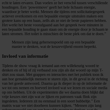
echt te laten ervaren. Dan voelen ze het verschil tussen verschillende
houdingen. Een ‘powermove’ geeft het hele lichaam energie,
waardoor je beter werkt. Mensen die tijdens een sollicitatiegesprek
actiever overkomen en een bepaalde energie uitstralen maken een
grotere kans op een baan, zelfs als ze niet de beste papieren hebben.
Het werkt het beste voorafgaand aan het gesprek twee minuten in
een bepaalde houding te gaan staan om de energie door je lichaam te
laten stromen. Het toilet is misschien de beste plek om dat te doen.”
Mensen zijn lang gehersenspoeld om op een bepaalde
manier te denken, wat de keuzevrijheid enorm beperkt.
Invloed van informatie
Tijdens de show vraag ik iemand aan een willekeurig woord te
denken en of hij of zij verbaasd zou zijn als dat woord op mijn T-
shirt zou staan. Met grappen en interacties met het publiek toon ik
aan hoe gemakkelijk mensen te sturen zijn, in dit geval in de richting
van het goede antwoord. Daarna ga ik dieper in op de informatie de
we tot ons nemen en hoeveel invloed wat we lezen en sociale media
op ons hebben. Uit de experimenten die we daarna doen blijkt dat
vrije keuzes niet zijn wat ze lijken en patronen vaak flink zijn
ingesleten. Iedereen zit nu eenmaal in een soort bubbeltje.” Een
matrix waar we niet doorheen kunnen kijken. “Mensen zijn lang
gehersenspoeld om op een bepaalde manier te denken, wat de