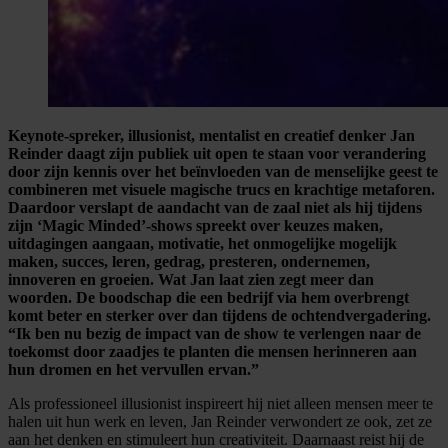
Keynote-spreker, illusionist, mentalist en creatief denker Jan
Reinder daagt zijn publiek uit open te staan voor verandering
door zijn kennis over het beïnvloeden van de menselijke geest te
combineren met visuele magische trucs en krachtige metaforen.
Daardoor verslapt de aandacht van de zaal niet als hij tijdens
zijn ‘Magic Minded’-shows spreekt over keuzes maken,
uitdagingen aangaan, motivatie, het onmogelijke mogelijk
maken, succes, leren, gedrag, presteren, ondernemen,
innoveren en groeien. Wat Jan laat zien zegt meer dan
woorden. De boodschap die een bedrijf via hem overbrengt
komt beter en sterker over dan tijdens de ochtendvergadering.
“Ik ben nu bezig de impact van de show te verlengen naar de
toekomst door zaadjes te planten die mensen herinneren aan
hun dromen en het vervullen ervan.”
Als professioneel illusionist inspireert hij niet alleen mensen meer te
halen uit hun werk en leven, Jan Reinder verwondert ze ook, zet ze
aan het denken en stimuleert hun creativiteit. Daarnaast reist hij de