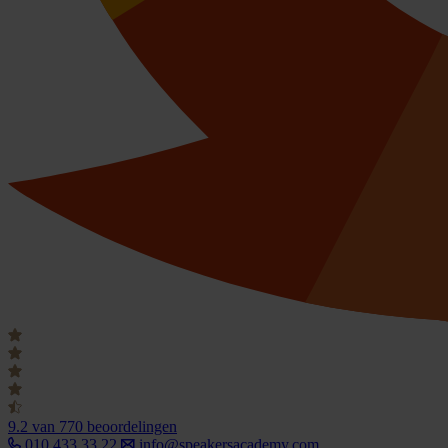
9.2
van 770 beoordelingen
010 433 33 22
info@speakersacademy.com