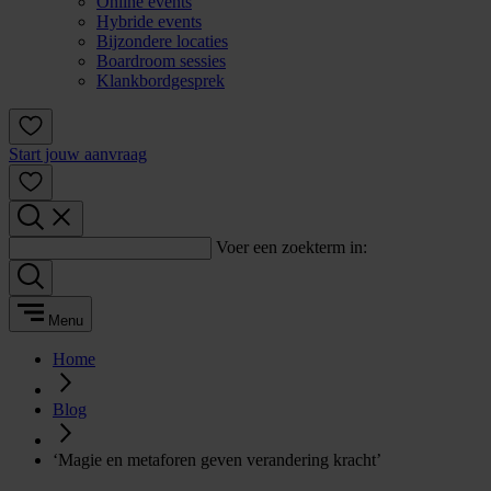
Online events
Hybride events
Bijzondere locaties
Boardroom sessies
Klankbordgesprek
Start jouw aanvraag
Voer een zoekterm in:
Menu
Home
Blog
‘Magie en metaforen geven verandering kracht’