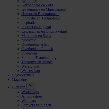
Economie
Gezondheid en Zorg
Governance en Management
Humor en Entertainment
Innovatie en Technologie
Inspiratie
Internet en Digitaal
Leiderschap en Ontwikkeling
Marketing en Sales
Motivatie
Ondernemerschap
Overheid en Politiek
Onderwijs
Sport en Teambuilding
Toekomst en Trends
Wereldwijd
Wetenschap
Dagvoorzitters
Magazine
Diensten
Workshops
AI workshop
Webinars
Sprekers trainingen