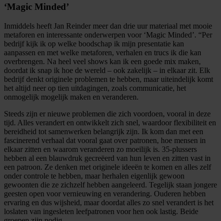
‘Magic Minded’
Inmiddels heeft Jan Reinder meer dan drie uur materiaal met mooie
metaforen en interessante onderwerpen voor ‘Magic Minded’. “Per
bedrijf kijk ik op welke boodschap ik mijn presentatie kan
aanpassen en met welke metaforen, verhalen en trucs ik die kan
overbrengen. Na heel veel shows kan ik een goede mix maken,
doordat ik snap ik hoe de wereld – ook zakelijk – in elkaar zit. Elk
bedrijf denkt originele problemen te hebben, maar uiteindelijk komt
het altijd neer op tien uitdagingen, zoals communicatie, het
onmogelijk mogelijk maken en veranderen.
Steeds zijn er nieuwe problemen die zich voordoen, vooral in deze
tijd. Alles verandert en ontwikkelt zich snel, waardoor flexibiliteit en
bereidheid tot samenwerken belangrijk zijn. Ik kom dan met een
fascinerend verhaal dat vooral gaat over patronen, hoe mensen in
elkaar zitten en waarom veranderen zo moeilijk is. 35-plussers
hebben al een blauwdruk gecreëerd van hun leven en zitten vast in
een patroon. Ze denken met originele ideeën te komen en alles zelf
onder controle te hebben, maar herhalen eigenlijk gewoon
gewoonten die ze zichzelf hebben aangeleerd. Tegelijk staan jongere
geesten open voor vernieuwing en verandering. Ouderen hebben
ervaring en dus wijsheid, maar doordat alles zo snel verandert is het
loslaten van ingesleten leefpatronen voor hen ook lastig. Beide
groepen zijn nodig.