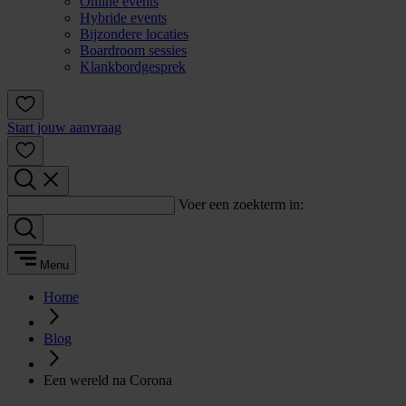
Online events
Hybride events
Bijzondere locaties
Boardroom sessies
Klankbordgesprek
Start jouw aanvraag
Voer een zoekterm in:
Menu
Home
Blog
Een wereld na Corona