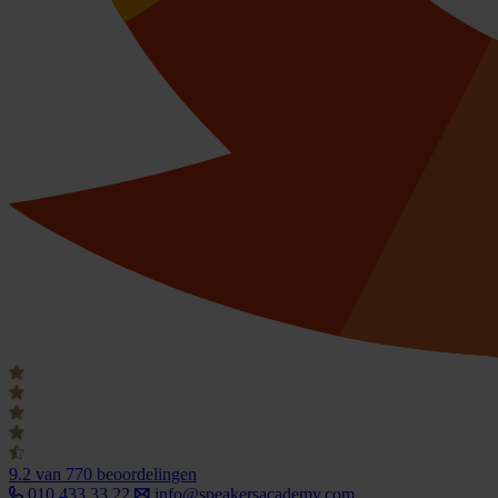
9.2
van 770 beoordelingen
010 433 33 22
info@speakersacademy.com