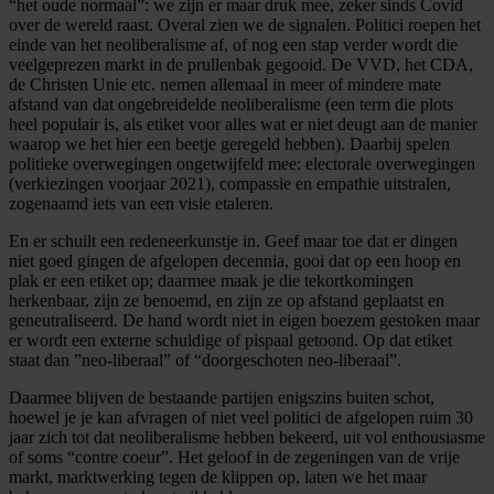
“het oude normaal”: we zijn er maar druk mee, zeker sinds Covid
over de wereld raast. Overal zien we de signalen. Politici roepen het
einde van het neoliberalisme af, of nog een stap verder wordt die
veelgeprezen markt in de prullenbak gegooid. De VVD, het CDA,
de Christen Unie etc. nemen allemaal in meer of mindere mate
afstand van dat ongebreidelde neoliberalisme (een term die plots
heel populair is, als etiket voor alles wat er niet deugt aan de manier
waarop we het hier een beetje geregeld hebben). Daarbij spelen
politieke overwegingen ongetwijfeld mee: electorale overwegingen
(verkiezingen voorjaar 2021), compassie en empathie uitstralen,
zogenaamd iets van een visie etaleren.
En er schuilt een redeneerkunstje in. Geef maar toe dat er dingen
niet goed gingen de afgelopen decennia, gooi dat op een hoop en
plak er een etiket op; daarmee maak je die tekortkomingen
herkenbaar, zijn ze benoemd, en zijn ze op afstand geplaatst en
geneutraliseerd. De hand wordt niet in eigen boezem gestoken maar
er wordt een externe schuldige of pispaal getoond. Op dat etiket
staat dan ”neo-liberaal” of “doorgeschoten neo-liberaal”.
Daarmee blijven de bestaande partijen enigszins buiten schot,
hoewel je je kan afvragen of niet veel politici de afgelopen ruim 30
jaar zich tot dat neoliberalisme hebben bekeerd, uit vol enthousiasme
of soms “contre coeur”. Het geloof in de zegeningen van de vrije
markt, marktwerking tegen de klippen op, laten we het maar