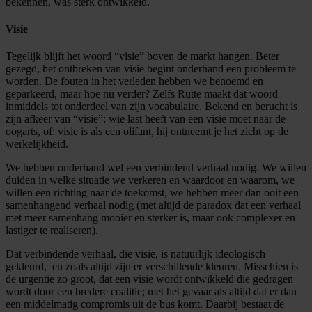
bekennen, was sterk ontwikkeld.
Visie
Tegelijk blijft het woord “visie” boven de markt hangen. Beter
gezegd, het ontbreken van visie begint onderhand een probleem te
worden. De fouten in het verleden hebben we benoemd en
geparkeerd, maar hoe nu verder? Zelfs Rutte maakt dat woord
inmiddels tot onderdeel van zijn vocabulaire. Bekend en berucht is
zijn afkeer van “visie”: wie last heeft van een visie moet naar de
oogarts, of: visie is als een olifant, hij ontneemt je het zicht op de
werkelijkheid.
We hebben onderhand wel een verbindend verhaal nodig. We willen
duiden in welke situatie we verkeren en waardoor en waarom, we
willen een richting naar de toekomst, we hebben meer dan ooit een
samenhangend verhaal nodig (met altijd de paradox dat een verhaal
met meer samenhang mooier en sterker is, maar ook complexer en
lastiger te realiseren).
Dat verbindende verhaal, die visie, is natuurlijk ideologisch
gekleurd, en zoals altijd zijn er verschillende kleuren. Misschien is
de urgentie zo groot, dat een visie wordt ontwikkeld die gedragen
wordt door een bredere coalitie; met het gevaar als altijd dat er dan
een middelmatig compromis uit de bus komt. Daarbij bestaat de