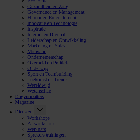
Economie
Gezondheid en Zorg
Governance en Management
Humor en Entertainment
Innovatie en Technologie
Inspiratie
Internet en Digitaal
Leiderschap en Ontwikkeling
Marketing en Sales
Motivatie
Ondernemerschap
Overheid en Politiek
Onderwijs
Sport en Teambuilding
Toekomst en Trends
Wereldwijd
Wetenschap
Dagvoorzitters
Magazine
Diensten
Workshops
AI workshop
Webinars
Sprekers trainingen