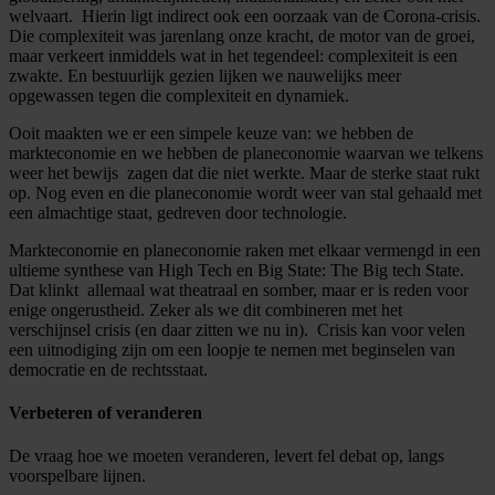
welvaart. Hierin ligt indirect ook een oorzaak van de Corona-crisis.
Die complexiteit was jarenlang onze kracht, de motor van de groei,
maar verkeert inmiddels wat in het tegendeel: complexiteit is een
zwakte. En bestuurlijk gezien lijken we nauwelijks meer
opgewassen tegen die complexiteit en dynamiek.
Ooit maakten we er een simpele keuze van: we hebben de
markteconomie en we hebben de planeconomie waarvan we telkens
weer het bewijs zagen dat die niet werkte. Maar de sterke staat rukt
op. Nog even en die planeconomie wordt weer van stal gehaald met
een almachtige staat, gedreven door technologie.
Markteconomie en planeconomie raken met elkaar vermengd in een
ultieme synthese van High Tech en Big State: The Big tech State.
Dat klinkt allemaal wat theatraal en somber, maar er is reden voor
enige ongerustheid. Zeker als we dit combineren met het
verschijnsel crisis (en daar zitten we nu in). Crisis kan voor velen
een uitnodiging zijn om een loopje te nemen met beginselen van
democratie en de rechtsstaat.
Verbeteren of veranderen
De vraag hoe we moeten veranderen, levert fel debat op, langs
voorspelbare lijnen.