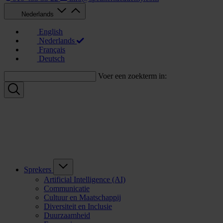
Nederlands
English
Nederlands
Français
Deutsch
Voer een zoekterm in:
Sprekers
Artificial Intelligence (AI)
Communicatie
Cultuur en Maatschappij
Diversiteit en Inclusie
Duurzaamheid