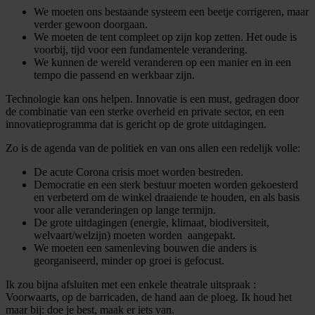
We moeten ons bestaande systeem een beetje corrigeren, maar
verder gewoon doorgaan.
We moeten de tent compleet op zijn kop zetten. Het oude is
voorbij, tijd voor een fundamentele verandering.
We kunnen de wereld veranderen op een manier en in een
tempo die passend en werkbaar zijn.
Technologie kan ons helpen. Innovatie is een must, gedragen door
de combinatie van een sterke overheid en private sector, en een
innovatieprogramma dat is gericht op de grote uitdagingen.
Zo is de agenda van de politiek en van ons allen een redelijk volle:
De acute Corona crisis moet worden bestreden.
Democratie en een sterk bestuur moeten worden gekoesterd
en verbeterd om de winkel draaiende te houden, en als basis
voor alle veranderingen op lange termijn.
De grote uitdagingen (energie, klimaat, biodiversiteit,
welvaart/welzijn) moeten worden aangepakt.
We moeten een samenleving bouwen die anders is
georganiseerd, minder op groei is gefocust.
Ik zou bijna afsluiten met een enkele theatrale uitspraak :
Voorwaarts, op de barricaden, de hand aan de ploeg. Ik houd het
maar bij: doe je best, maak er iets van.