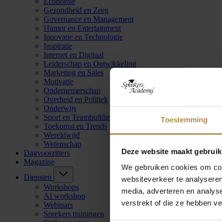
Economie
Gezondheid en Zorg
Governance en Management
Humor en Entertainment
Innovatie en Technologie
Inspiratie
Internet en Digitaal
Leiderschap en Ontwikkeling
Marketing en Sales
Motivatie
Ondernemerschap
Overheid en Politiek
Onderwijs
Sport en Teambuilding
Toestemming
Toekomst en Trends
Wereldwijd
Wetenschap
Deze website maakt gebruik
Dagvoorzitters
Magazine
We gebruiken cookies om cont
Diensten
websiteverkeer te analyseren
Workshops
media, adverteren en analys
AI workshop
verstrekt of die ze hebben v
Webinars
Sprekers trainingen