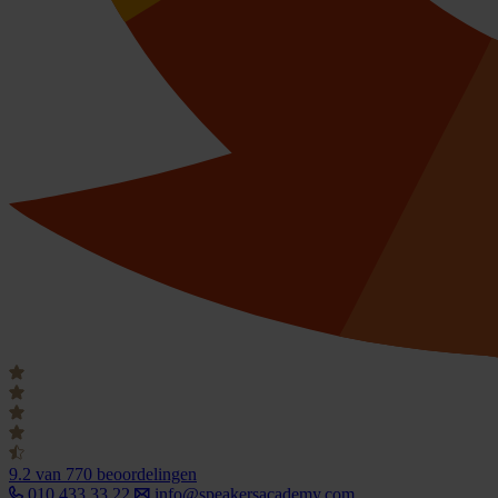
9.2
van 770 beoordelingen
010 433 33 22
info@speakersacademy.com