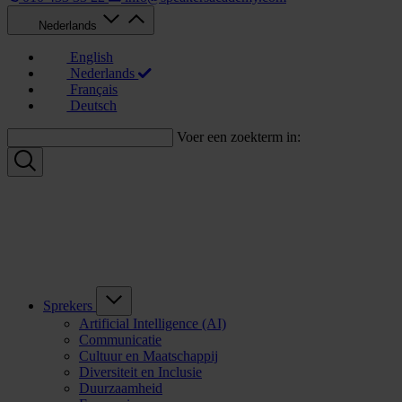
Nederlands
English
Nederlands
Français
Deutsch
Voer een zoekterm in:
Sprekers
Artificial Intelligence (AI)
Communicatie
Cultuur en Maatschappij
Diversiteit en Inclusie
Duurzaamheid