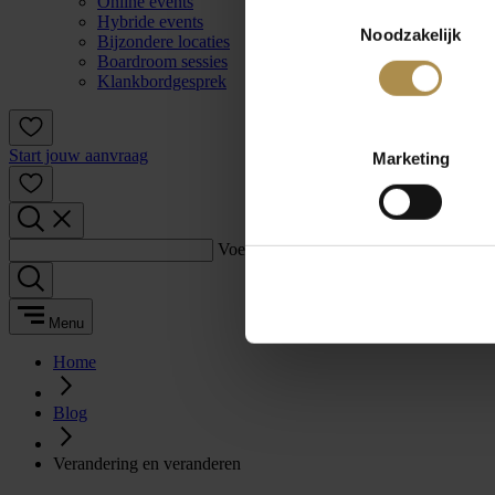
Online events
Toestemmingsselectie
Hybride events
Noodzakelijk
Bijzondere locaties
Boardroom sessies
Klankbordgesprek
Start jouw aanvraag
Marketing
Voer een zoekterm in:
Menu
Home
Blog
Verandering en veranderen