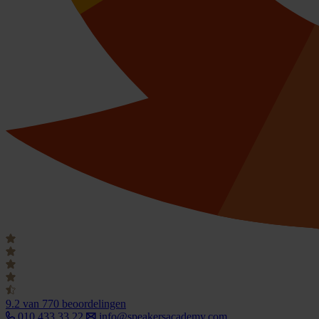
9.2
van 770 beoordelingen
010 433 33 22
info@speakersacademy.com