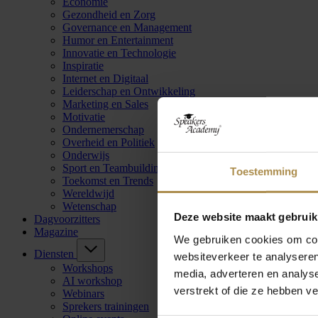
Economie
Gezondheid en Zorg
Governance en Management
Humor en Entertainment
Innovatie en Technologie
Inspiratie
Internet en Digitaal
Leiderschap en Ontwikkeling
Marketing en Sales
Motivatie
Ondernemerschap
Overheid en Politiek
Onderwijs
Sport en Teambuilding
Toestemming
Toekomst en Trends
Wereldwijd
Wetenschap
Deze website maakt gebruik
Dagvoorzitters
Magazine
We gebruiken cookies om cont
Diensten
websiteverkeer te analyseren
Workshops
media, adverteren en analys
AI workshop
verstrekt of die ze hebben v
Webinars
Sprekers trainingen