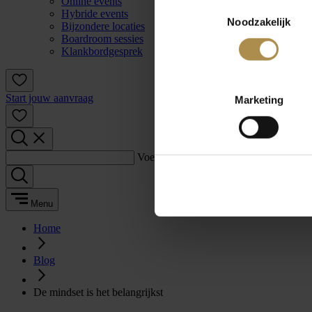
Online events
Toestemmingsselectie
Hybride events
Noodzakelijk
Bijzondere locaties
Boardroom sessies
Klankbordgesprek
Start jouw aanvraag
Marketing
Voer een zoekterm in:
Menu
Home
Blog
De mindset is het belangrijkst