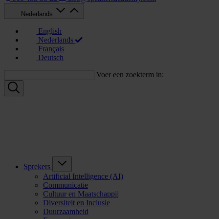
Nederlands
English
Nederlands
Français
Deutsch
Voer een zoekterm in:
Sprekers
Artificial Intelligence (AI)
Communicatie
Cultuur en Maatschappij
Diversiteit en Inclusie
Duurzaamheid