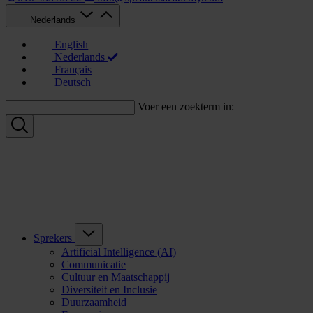
Nederlands
English
Nederlands
Français
Deutsch
Voer een zoekterm in:
Sprekers
Artificial Intelligence (AI)
Communicatie
Cultuur en Maatschappij
Diversiteit en Inclusie
Duurzaamheid