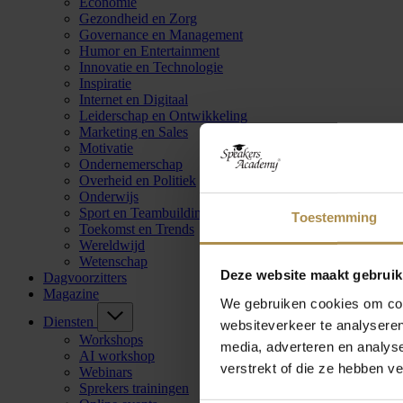
Economie
Gezondheid en Zorg
Governance en Management
Humor en Entertainment
Innovatie en Technologie
Inspiratie
Internet en Digitaal
Leiderschap en Ontwikkeling
Marketing en Sales
Motivatie
Ondernemerschap
Overheid en Politiek
Onderwijs
Sport en Teambuilding
Toestemming
Toekomst en Trends
Wereldwijd
Wetenschap
Deze website maakt gebruik
Dagvoorzitters
Magazine
We gebruiken cookies om cont
Diensten
websiteverkeer te analyseren
Workshops
media, adverteren en analys
AI workshop
verstrekt of die ze hebben v
Webinars
Sprekers trainingen