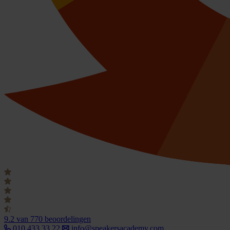
9.2
van 770 beoordelingen
010 433 33 22
info@speakersacademy.com