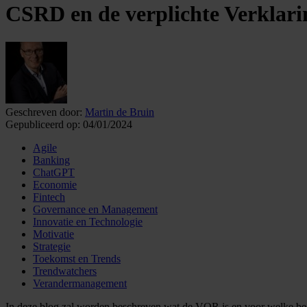
CSRD en de verplichte Verklar
Geschreven door:
Martin de Bruin
Gepubliceerd op:
04/01/2024
Agile
Banking
ChatGPT
Economie
Fintech
Governance en Management
Innovatie en Technologie
Motivatie
Strategie
Toekomst en Trends
Trendwatchers
Verandermanagement
In deze blog zal worden beschreven wat de VOR is en voor welke bedrijv