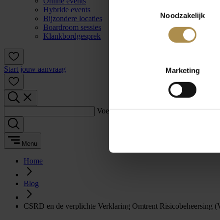
Online events
Toestemmingsselectie
Hybride events
Noodzakelijk
Bijzondere locaties
Boardroom sessies
Klankbordgesprek
Start jouw aanvraag
Marketing
Voer een zoekterm in:
Menu
Home
Blog
CSRD en de verplichte Verklaring Omtrent Risicobeheersing 