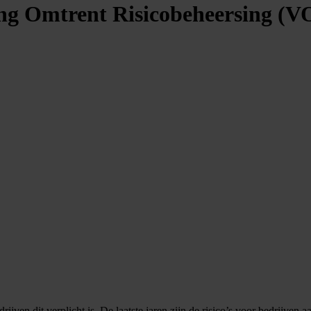
ing Omtrent Risicobeheersing (V
en dit verplicht is. De laatste jaren zijn de risico’s voor bedrijven a