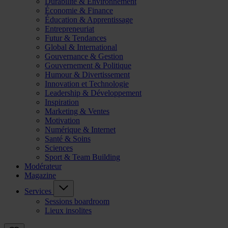
Durabilité & Environnement
Économie & Finance
Éducation & Apprentissage
Entrepreneuriat
Futur & Tendances
Global & International
Gouvernance & Gestion
Gouvernement & Politique
Humour & Divertissement
Innovation et Technologie
Leadership & Développement
Inspiration
Marketing & Ventes
Motivation
Numérique & Internet
Santé & Soins
Sciences
Sport & Team Building
Modérateur
Magazine
Services
Sessions boardroom
Lieux insolites