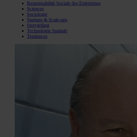
Responsabilité Sociale des Entreprises
Sciences
Sociologie
Startups & Scale-ups
Storytelling
Technologie Spatiale
Tendances