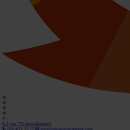
9.2
van 770 beoordelingen
010 433 33 22
info@speakersacademy.com