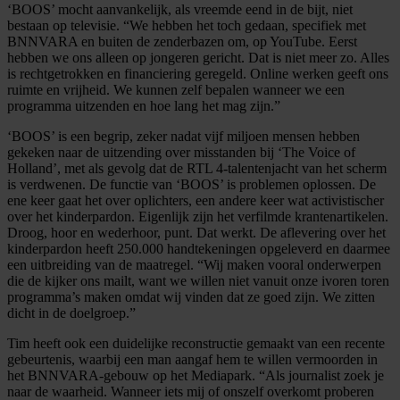
‘BOOS’ mocht aanvankelijk, als vreemde eend in de bijt, niet
bestaan op televisie. “We hebben het toch gedaan, specifiek met
BNNVARA en buiten de zenderbazen om, op YouTube. Eerst
hebben we ons alleen op jongeren gericht. Dat is niet meer zo. Alles
is rechtgetrokken en financiering geregeld. Online werken geeft ons
ruimte en vrijheid. We kunnen zelf bepalen wanneer we een
programma uitzenden en hoe lang het mag zijn.”
‘BOOS’ is een begrip, zeker nadat vijf miljoen mensen hebben
gekeken naar de uitzending over misstanden bij ‘The Voice of
Holland’, met als gevolg dat de RTL 4-talentenjacht van het scherm
is verdwenen. De functie van ‘BOOS’ is problemen oplossen. De
ene keer gaat het over oplichters, een andere keer wat activistischer
over het kinderpardon. Eigenlijk zijn het verfilmde krantenartikelen.
Droog, hoor en wederhoor, punt. Dat werkt. De aflevering over het
kinderpardon heeft 250.000 handtekeningen opgeleverd en daarmee
een uitbreiding van de maatregel. “Wij maken vooral onderwerpen
die de kijker ons mailt, want we willen niet vanuit onze ivoren toren
programma’s maken omdat wij vinden dat ze goed zijn. We zitten
dicht in de doelgroep.”
Tim heeft ook een duidelijke reconstructie gemaakt van een recente
gebeurtenis, waarbij een man aangaf hem te willen vermoorden in
het BNNVARA-gebouw op het Mediapark. “Als journalist zoek je
naar de waarheid. Wanneer iets mij of onszelf overkomt proberen