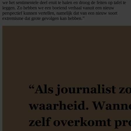
we het sentimentele deel eruit te halen en droog de feiten op tafel te
leggen. Zo hebben we een boeiend verhaal vanuit een nieuw
perspectief kunnen vertellen, namelijk dat van een nieuw soort
extremisme dat grote gevolgen kan hebben.”