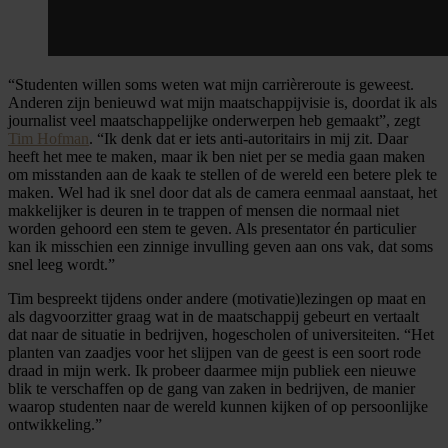
“Studenten willen soms weten wat mijn carrièreroute is geweest.
Anderen zijn benieuwd wat mijn maatschappijvisie is, doordat ik als
journalist veel maatschappelijke onderwerpen heb gemaakt”, zegt
Tim Hofman
. “Ik denk dat er iets anti-autoritairs in mij zit. Daar
heeft het mee te maken, maar ik ben niet per se media gaan maken
om misstanden aan de kaak te stellen of de wereld een betere plek te
maken. Wel had ik snel door dat als de camera eenmaal aanstaat, het
makkelijker is deuren in te trappen of mensen die normaal niet
worden gehoord een stem te geven. Als presentator én particulier
kan ik misschien een zinnige invulling geven aan ons vak, dat soms
snel leeg wordt.”
Tim bespreekt tijdens onder andere (motivatie)lezingen op maat en
als dagvoorzitter graag wat in de maatschappij gebeurt en vertaalt
dat naar de situatie in bedrijven, hogescholen of universiteiten. “Het
planten van zaadjes voor het slijpen van de geest is een soort rode
draad in mijn werk. Ik probeer daarmee mijn publiek een nieuwe
blik te verschaffen op de gang van zaken in bedrijven, de manier
waarop studenten naar de wereld kunnen kijken of op persoonlijke
ontwikkeling.”