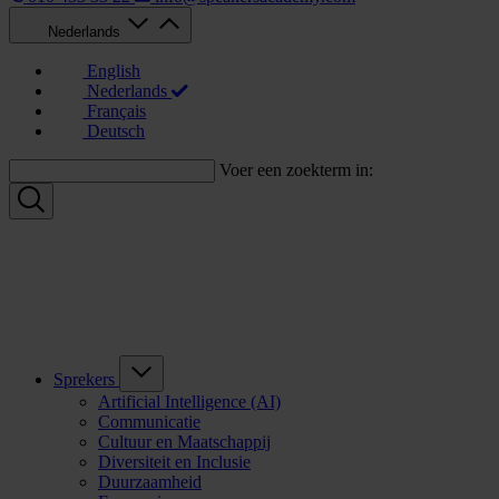
Nederlands
English
Nederlands
Français
Deutsch
Voer een zoekterm in:
Sprekers
Artificial Intelligence (AI)
Communicatie
Cultuur en Maatschappij
Diversiteit en Inclusie
Duurzaamheid