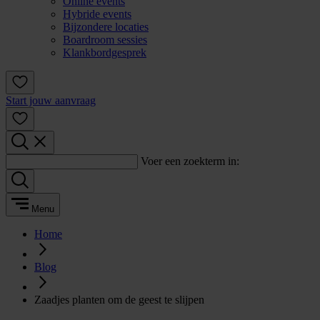
Online events
Hybride events
Bijzondere locaties
Boardroom sessies
Klankbordgesprek
Start jouw aanvraag
Voer een zoekterm in:
Menu
Home
Blog
Zaadjes planten om de geest te slijpen