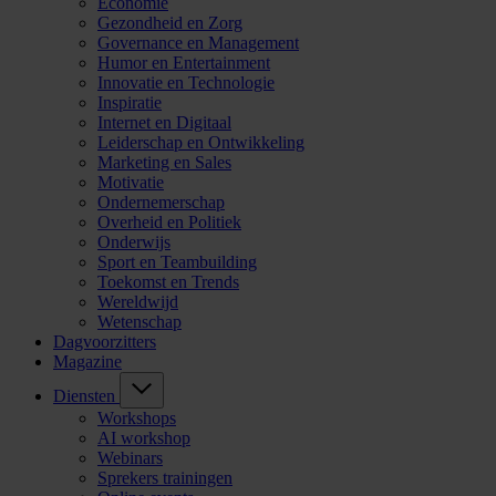
Economie
Gezondheid en Zorg
Governance en Management
Humor en Entertainment
Innovatie en Technologie
Inspiratie
Internet en Digitaal
Leiderschap en Ontwikkeling
Marketing en Sales
Motivatie
Ondernemerschap
Overheid en Politiek
Onderwijs
Sport en Teambuilding
Toekomst en Trends
Wereldwijd
Wetenschap
Dagvoorzitters
Magazine
Diensten
Workshops
AI workshop
Webinars
Sprekers trainingen