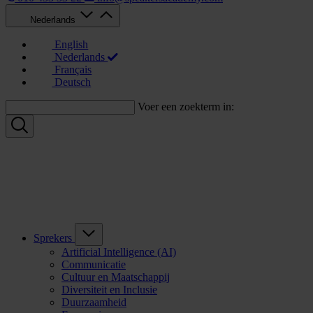
Nederlands
English
Nederlands
Français
Deutsch
Voer een zoekterm in:
Sprekers
Artificial Intelligence (AI)
Communicatie
Cultuur en Maatschappij
Diversiteit en Inclusie
Duurzaamheid