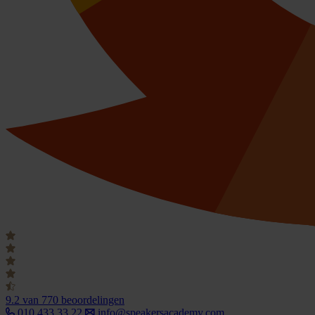
9.2
van 770 beoordelingen
010 433 33 22
info@speakersacademy.com