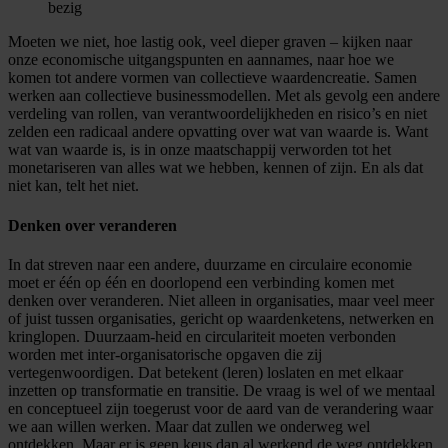
bezig
Moeten we niet, hoe lastig ook, veel dieper graven – kijken naar
onze economische uitgangspunten en aannames, naar hoe we
komen tot andere vormen van collectieve waardencreatie. Samen
werken aan collectieve businessmodellen. Met als gevolg een andere
verdeling van rollen, van verantwoordelijkheden en risico’s en niet
zelden een radicaal andere opvatting over wat van waarde is. Want
wat van waarde is, is in onze maatschappij verworden tot het
monetariseren van alles wat we hebben, kennen of zijn. En als dat
niet kan, telt het niet.
Denken over veranderen
In dat streven naar een andere, duurzame en circulaire economie
moet er één op één en doorlopend een verbinding komen met
denken over veranderen. Niet alleen in organisaties, maar veel meer
of juist tussen organisaties, gericht op waardenketens, netwerken en
kringlopen. Duurzaam-heid en circulariteit moeten verbonden
worden met inter-organisatorische opgaven die zij
vertegenwoordigen. Dat betekent (leren) loslaten en met elkaar
inzetten op transformatie en transitie. De vraag is wel of we mentaal
en conceptueel zijn toegerust voor de aard van de verandering waar
we aan willen werken. Maar dat zullen we onderweg wel
ontdekken. Maar er is geen keus dan al werkend de weg ontdekken