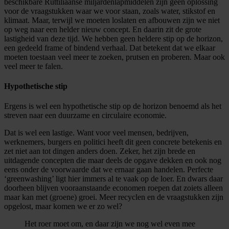
beschikbare Ruttiliaanse miljardenlapmiddelen zijn geen oplossing
voor de vraagstukken waar we voor staan, zoals water, stikstof en
klimaat. Maar, terwijl we moeten loslaten en afbouwen zijn we niet
op weg naar een helder nieuw concept. En daarin zit de grote
lastigheid van deze tijd. We hebben geen heldere stip op de horizon,
een gedeeld frame of bindend verhaal. Dat betekent dat we elkaar
moeten toestaan veel meer te zoeken, prutsen en proberen. Maar ook
veel meer te falen.
Hypothetische stip
Ergens is wel een hypothetische stip op de horizon benoemd als het
streven naar een duurzame en circulaire economie.
Dat is wel een lastige. Want voor veel mensen, bedrijven,
werknemers, burgers en politici heeft dit geen concrete betekenis en
zet niet aan tot dingen anders doen. Zeker, het zijn brede en
uitdagende concepten die maar deels de opgave dekken en ook nog
eens onder de voorwaarde dat we ernaar gaan handelen. Perfecte
‘greenwashing’ ligt hier immers al te vaak op de loer. En dwars daar
doorheen blijven vooraanstaande economen roepen dat zoiets alleen
maar kan met (groene) groei. Meer recyclen en de vraagstukken zijn
opgelost, maar komen we er zo wel?
Het roer moet om, en daar zijn we nog wel even mee