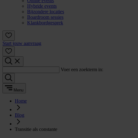
Online events
Hybride events
Bijzondere locaties
Boardroom sessies
Klankbordgesprek
Start jouw aanvraag
Voer een zoekterm in:
Menu
Home
Blog
Transitie als constante