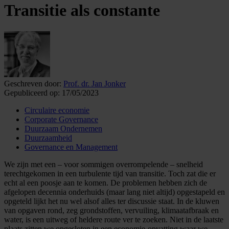
Transitie als constante
Geschreven door:
Prof. dr. Jan Jonker
Gepubliceerd op:
17/05/2023
Circulaire economie
Corporate Governance
Duurzaam Ondernemen
Duurzaamheid
Governance en Management
We zijn met een – voor sommigen overrompelende – snelheid
terechtgekomen in een turbulente tijd van transitie. Toch zat die er
echt al een poosje aan te komen. De problemen hebben zich de
afgelopen decennia onderhuids (maar lang niet altijd) opgestapeld en
opgeteld lijkt het nu wel alsof alles ter discussie staat. In de kluwen
van opgaven rond, zeg grondstoffen, vervuiling, klimaatafbraak en
water, is een uitweg of heldere route ver te zoeken. Niet in de laatste
plaats zitten we opgesloten in een economie-opvatting waar we