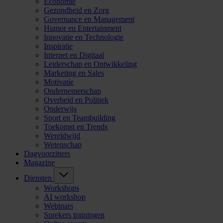
Economie
Gezondheid en Zorg
Governance en Management
Humor en Entertainment
Innovatie en Technologie
Inspiratie
Internet en Digitaal
Leiderschap en Ontwikkeling
Marketing en Sales
Motivatie
Ondernemerschap
Overheid en Politiek
Onderwijs
Sport en Teambuilding
Toekomst en Trends
Wereldwijd
Wetenschap
Dagvoorzitters
Magazine
Diensten
Workshops
AI workshop
Webinars
Sprekers trainingen