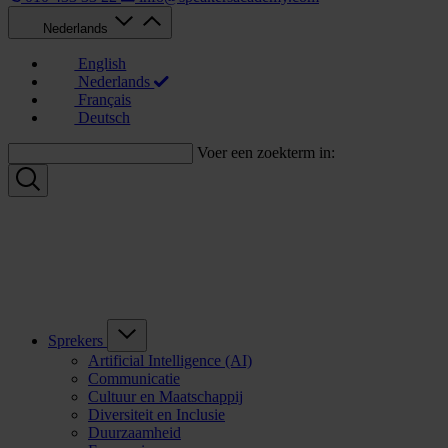
Nederlands
English
Nederlands
Français
Deutsch
Voer een zoekterm in:
Sprekers
Artificial Intelligence (AI)
Communicatie
Cultuur en Maatschappij
Diversiteit en Inclusie
Duurzaamheid