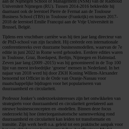
aan de Nijmegen School of Management (NSM) van de Radboud
Universiteit Nijmegen (RU). Tussen 2014-2016 bekleedde hij
daarnaast ook de leerstoel Pierre de Fermat aan de Toulouse
Business School (TBS) in Toulouse (Frankrijk) en tussen 2017-
2018 de leerstoel Emilie Francqui aan de Vrije Universiteit in
Brussel, België.
Tijdens een vruchtbare carrière was hij tien jaar lang directeur van
de PhD-school van zijn faculteit. Hij creëerde een internationale
conferentiereeks over duurzame businessmodellen, waarvan de 7e
editie in juni 2022 in Rome werd gehouden. Eerdere edities waren
in Toulouse, Graz, Boedapest, Berlijn, Nijmegen en Halmstad.
Zeven jaar lang (2009 -2015) was hij genomineerd in de Top 100
lijst van meest invloedrijke ‘groene’ mensen in Nederland. In het
najaar van 2018 werd hij door ZKH Koning Willem-Alexander
benoemd tot Officier in de Orde van Oranje-Nassau voor
maatschappelijke bijdragen voor het populariseren van
duurzaamheid en circulariteit.
Professor Jonker’s onderzoeksinteresses zijn het ontwikkelen van
strategieën voor duurzaamheid en circulariteit gerelateerd aan
nieuwe businessconcepten en -modellen. Binnen deze focus
onderzoekt hij hoe (inter)organisatorische samenwerking rond
duurzaamheid en circulariteit kan leiden tot transformatie en
transitie. Zijn werk heeft o.a. geleid tot een praktische aanpak voor