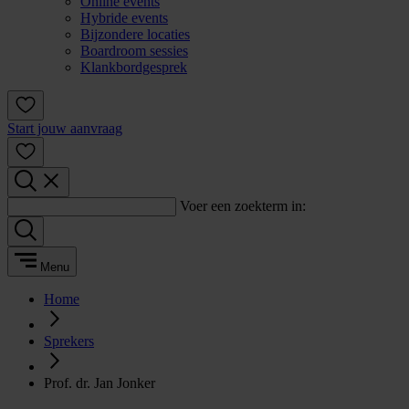
Online events
Hybride events
Bijzondere locaties
Boardroom sessies
Klankbordgesprek
Start jouw aanvraag
Voer een zoekterm in:
Menu
Home
Sprekers
Prof. dr. Jan Jonker