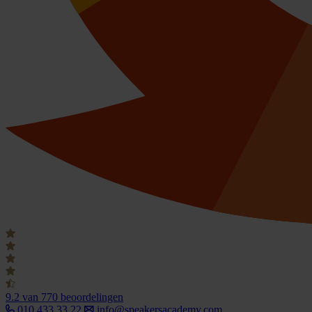
9.2
van 770 beoordelingen
010 433 33 22
info@speakersacademy.com