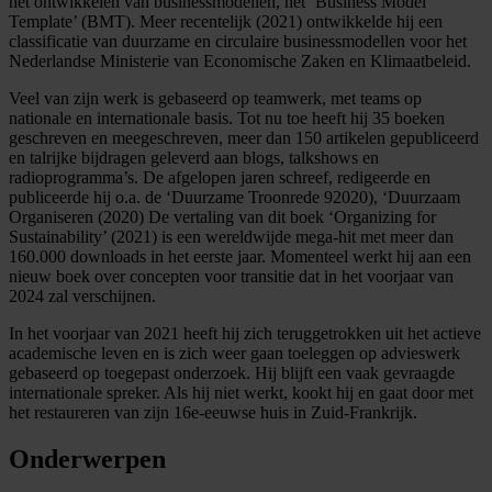
het ontwikkelen van businessmodellen, het ‘Business Model
Template’ (BMT). Meer recentelijk (2021) ontwikkelde hij een
classificatie van duurzame en circulaire businessmodellen voor het
Nederlandse Ministerie van Economische Zaken en Klimaatbeleid.
Veel van zijn werk is gebaseerd op teamwerk, met teams op
nationale en internationale basis. Tot nu toe heeft hij 35 boeken
geschreven en meegeschreven, meer dan 150 artikelen gepubliceerd
en talrijke bijdragen geleverd aan blogs, talkshows en
radioprogramma’s. De afgelopen jaren schreef, redigeerde en
publiceerde hij o.a. de ‘Duurzame Troonrede 92020), ‘Duurzaam
Organiseren (2020) De vertaling van dit boek ‘Organizing for
Sustainability’ (2021) is een wereldwijde mega-hit met meer dan
160.000 downloads in het eerste jaar. Momenteel werkt hij aan een
nieuw boek over concepten voor transitie dat in het voorjaar van
2024 zal verschijnen.
In het voorjaar van 2021 heeft hij zich teruggetrokken uit het actieve
academische leven en is zich weer gaan toeleggen op advieswerk
gebaseerd op toegepast onderzoek. Hij blijft een vaak gevraagde
internationale spreker. Als hij niet werkt, kookt hij en gaat door met
het restaureren van zijn 16e-eeuwse huis in Zuid-Frankrijk.
Onderwerpen