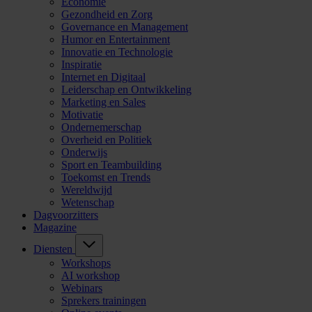
Economie
Gezondheid en Zorg
Governance en Management
Humor en Entertainment
Innovatie en Technologie
Inspiratie
Internet en Digitaal
Leiderschap en Ontwikkeling
Marketing en Sales
Motivatie
Ondernemerschap
Overheid en Politiek
Onderwijs
Sport en Teambuilding
Toekomst en Trends
Wereldwijd
Wetenschap
Dagvoorzitters
Magazine
Diensten
Workshops
AI workshop
Webinars
Sprekers trainingen