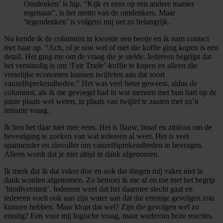
Omdenken’ is hip. “Kijk er eens op een andere manier
tegenaan”, is het motto van de omdenkers. Maar
‘tegendenken’ is volgens mij net zo belangrijk.
Nu kende ik de columnist in kwestie een beetje en ik nam contact
met haar op. “Ach, of je nou wel of niet die koffie ging kopen is een
detail. Het ging me om de vraag die je stelde. Iedereen begrijpt dat
het verstandig is om ‘Fair Trade’-koffie te kopen en alleen die
vreselijke economen kunnen twijfelen aan dat soort
vanzelfsprekendheden.” Het was veel beter geweest, aldus de
columnist, als ik me gevoegd had in wat mensen met hun hart op de
juiste plaats wel weten, in plaats van twijfel te zaaien met zo’n
irritante vraag.
Ik ben het daar niet mee eens. Het is flauw, braaf en zinloos om de
bevestiging te zoeken van wat iedereen al weet. Het is veel
spannender en zinvoller om vanzelfsprekendheden te bevragen.
Alleen wordt dat je niet altijd in dank afgenomen.
Ik merk dat ik dat vaker doe en ook dat dingen mij vaker niet in
dank worden afgenomen. Zo bemoei ik me af en toe met het begrip
‘biodiversiteit’. Iedereen weet dat het daarmee slecht gaat en
iedereen voelt ook aan zijn water aan dat dat ernstige gevolgen zou
kunnen hebben. Maar klopt dat wel? Zijn die gevolgen wel zo
ernstig? Een voor mij logische vraag, maar wederom boze reacties.