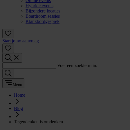
Online events
Hybride events
Bijzondere locaties
Boardroom sessies
Klankbordgesprek
Start jouw aanvraag
Voer een zoekterm in:
Menu
Home
Blog
Tegendenken is omdenken