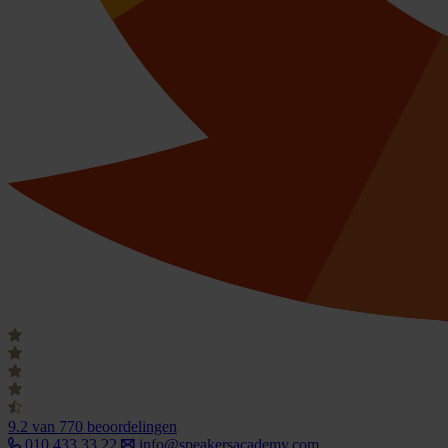
9.2
van 770 beoordelingen
010 433 33 22
info@speakersacademy.com