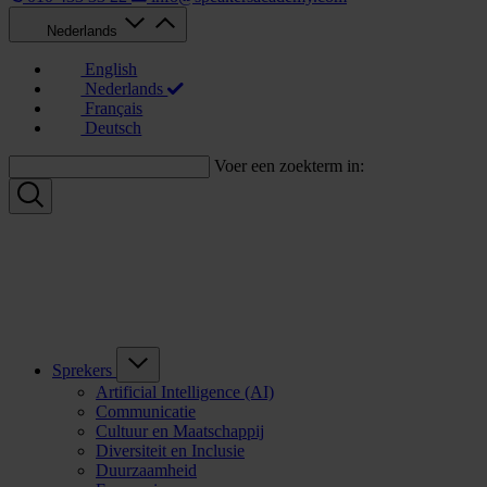
Nederlands
English
Nederlands
Français
Deutsch
Voer een zoekterm in:
Sprekers
Artificial Intelligence (AI)
Communicatie
Cultuur en Maatschappij
Diversiteit en Inclusie
Duurzaamheid