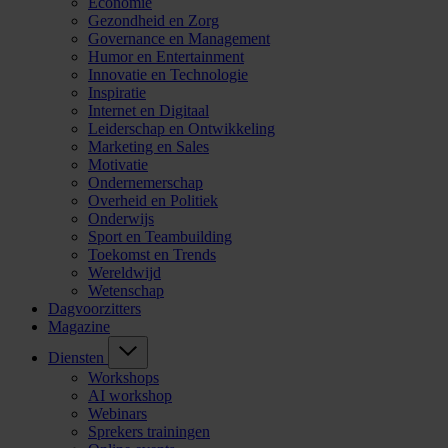
Economie
Gezondheid en Zorg
Governance en Management
Humor en Entertainment
Innovatie en Technologie
Inspiratie
Internet en Digitaal
Leiderschap en Ontwikkeling
Marketing en Sales
Motivatie
Ondernemerschap
Overheid en Politiek
Onderwijs
Sport en Teambuilding
Toekomst en Trends
Wereldwijd
Wetenschap
Dagvoorzitters
Magazine
Diensten
Workshops
AI workshop
Webinars
Sprekers trainingen