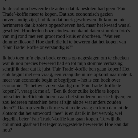
In de column beweerde de auteur dat ik besloten had geen ‘Fair
Trade’-koffie meer te kopen. Dat zou economisch gezien
onverstandig zijn, had ik in dat boek geschreven. Ik kon me niet
herinneren dat ik zoiets opgeschreven had, maar het kwaad was al
geschied: Honderden boze eindexamenkandidaten stuurden foto’s
van mij rond met een groot rood kruis er doorheen. “Wat een
domme filosoof! Hoe durft die lul te beweren dat het kopen van
‘Fair Trade’-koffie onverstandig is?”
Ik heb toen m’n eigen boek er eens op nageslagen om te checken
wat ik nou precies beweerd had en tot mijn stomme verbazing
schrijf ik daar dat ik juist ‘Fair Trade’-koffie ben gaan kopen! Het
stuk begint met een vraag, een vraag die in me opkomt naarmate ik
meer van economie begin te begrijpen – het is een boek over
economie: “Is het wel zo verstandig om ‘Fair Trade’-koffie te
kopen?”, vraag ik me af. “Ben ik door zulke koffie te kopen
misschien inefficiënte boeren aan het stimuleren boer te blijven; en
zou iedereen misschien beter af zijn als ze wat anders zouden
doen?” Daarop verdiep ik me wat in die vraag en kom dan tot de
slotsom dat het antwoord “nee” is en dat ik in het vervolg wel
degelijk beter ‘Fair Trade’-koffie kan gaan kopen. Terwijl die
columnist glashard het tegenovergestelde beweerde! Hoe kan dat
nou?