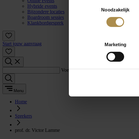
Online events
Toestemmingsselectie
Hybride events
Noodzakelijk
Bijzondere locaties
Boardroom sessies
Klankbordgesprek
Start jouw aanvraag
Marketing
Voer een zoekterm in:
Menu
Home
Sprekers
prof. dr. Victor Lamme