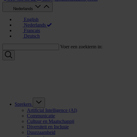
Nederlands
English
Nederlands
Français
Deutsch
Voer een zoekterm in:
Sprekers
Artificial Intelligence (AI)
Communicatie
Cultuur en Maatschappij
Diversiteit en Inclusie
Duurzaamheid