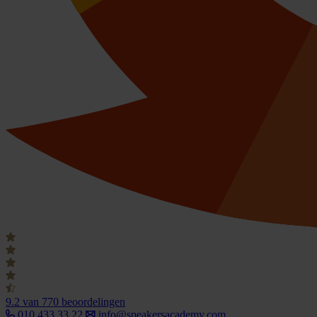
9.2
van 770 beoordelingen
010 433 33 22
info@speakersacademy.com