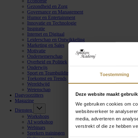
Economie
Gezondheid en Zorg
Governance en Management
Humor en Entertainment
Innovatie en Technologie
Inspiratie
Internet en Digitaal
Leiderschap en Ontwikkeling
Marketing en Sales
Motivatie
Ondernemerschap
Overheid en Politiek
Onderwijs
Sport en Teambuilding
Toestemming
Toekomst en Trends
Wereldwijd
Wetenschap
Deze website maakt gebruik
Dagvoorzitters
Magazine
We gebruiken cookies om cont
Diensten
websiteverkeer te analyseren
Workshops
media, adverteren en analys
AI workshop
verstrekt of die ze hebben v
Webinars
Sprekers trainingen