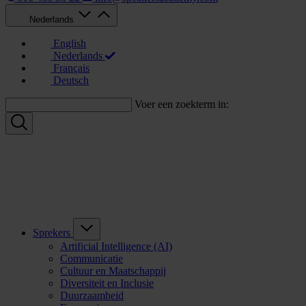
Nederlands
English
Nederlands
Français
Deutsch
Voer een zoekterm in:
Sprekers
Artificial Intelligence (AI)
Communicatie
Cultuur en Maatschappij
Diversiteit en Inclusie
Duurzaamheid