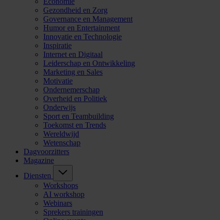
Economie
Gezondheid en Zorg
Governance en Management
Humor en Entertainment
Innovatie en Technologie
Inspiratie
Internet en Digitaal
Leiderschap en Ontwikkeling
Marketing en Sales
Motivatie
Ondernemerschap
Overheid en Politiek
Onderwijs
Sport en Teambuilding
Toekomst en Trends
Wereldwijd
Wetenschap
Dagvoorzitters
Magazine
Diensten
Workshops
AI workshop
Webinars
Sprekers trainingen