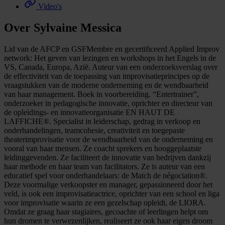
Video's
Over Sylvaine Messica
Lid van de AFCP en GSFMembre en gecertificeerd Applied Improv
network: Het geven van lezingen en workshops in het Engels in de
VS, Canada, Europa, Azië. Auteur van een onderzoeksverslag over
de effectiviteit van de toepassing van improvisatieprincipes op de
vraagstukken van de moderne onderneming en de wendbaarheid
van haar management. Boek in voorbereiding. “Entertrainer”,
onderzoeker in pedagogische innovatie, oprichter en directeur van
de opleidings- en innovatieorganisatie EN HAUT DE
LAFFICHE®. Specialist in leiderschap, gedrag in verkoop en
onderhandelingen, teamcohesie, creativiteit en toegepaste
theaterimprovisatie voor de wendbaarheid van de onderneming en
vooral van haar mensen. Ze coacht sprekers en hooggeplaatste
leidinggevenden. Ze faciliteert de innovatie van bedrijven dankzij
haar methode en haar team van facilitators. Ze is auteur van een
educatief spel voor onderhandelaars: de Match de négociation®.
Deze voormalige verkoopster en manager, gepassioneerd door het
veld, is ook een improvisatieactrice, oprichter van een school en liga
voor improvisatie waarin ze een gezelschap opleidt, de LIORA.
Omdat ze graag haar stagiaires, gecoachte of leerlingen helpt om
hun dromen te verwezenlijken, realiseert ze ook haar eigen droom