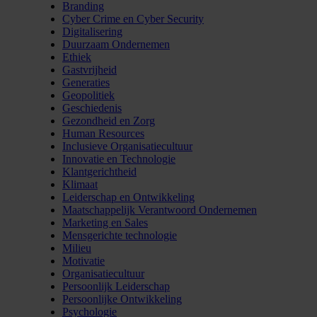
Branding
Cyber Crime en Cyber Security
Digitalisering
Duurzaam Ondernemen
Ethiek
Gastvrijheid
Generaties
Geopolitiek
Geschiedenis
Gezondheid en Zorg
Human Resources
Inclusieve Organisatiecultuur
Innovatie en Technologie
Klantgerichtheid
Klimaat
Leiderschap en Ontwikkeling
Maatschappelijk Verantwoord Ondernemen
Marketing en Sales
Mensgerichte technologie
Milieu
Motivatie
Organisatiecultuur
Persoonlijk Leiderschap
Persoonlijke Ontwikkeling
Psychologie