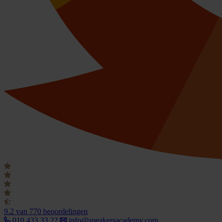
9.2
van 770 beoordelingen
010 433 33 22
info@speakersacademy.com