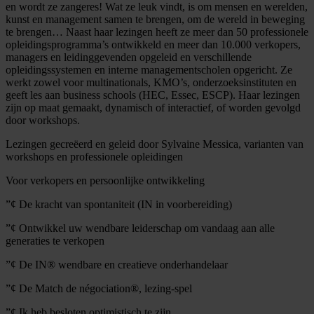
en wordt ze zangeres! Wat ze leuk vindt, is om mensen en werelden,
kunst en management samen te brengen, om de wereld in beweging
te brengen… Naast haar lezingen heeft ze meer dan 50 professionele
opleidingsprogramma’s ontwikkeld en meer dan 10.000 verkopers,
managers en leidinggevenden opgeleid en verschillende
opleidingssystemen en interne managementscholen opgericht. Ze
werkt zowel voor multinationals, KMO’s, onderzoeksinstituten en
geeft les aan business schools (HEC, Essec, ESCP). Haar lezingen
zijn op maat gemaakt, dynamisch of interactief, of worden gevolgd
door workshops.
Lezingen gecreëerd en geleid door Sylvaine Messica, varianten van
workshops en professionele opleidingen
Voor verkopers en persoonlijke ontwikkeling
”¢ De kracht van spontaniteit (IN in voorbereiding)
”¢ Ontwikkel uw wendbare leiderschap om vandaag aan alle
generaties te verkopen
”¢ De IN® wendbare en creatieve onderhandelaar
”¢ De Match de négociation®, lezing-spel
”¢ Ik heb besloten optimistisch te zijn