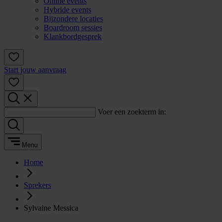
Online events
Hybride events
Bijzondere locaties
Boardroom sessies
Klankbordgesprek
Start jouw aanvraag
Voer een zoekterm in:
Menu
Home
Sprekers
Sylvaine Messica