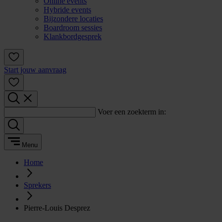
Online events
Hybride events
Bijzondere locaties
Boardroom sessies
Klankbordgesprek
Start jouw aanvraag
Voer een zoekterm in:
Menu
Home
Sprekers
Pierre-Louis Desprez