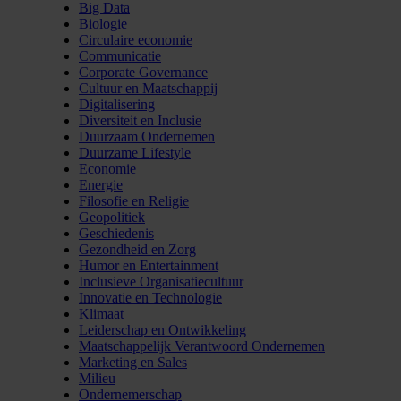
Big Data
Biologie
Circulaire economie
Communicatie
Corporate Governance
Cultuur en Maatschappij
Digitalisering
Diversiteit en Inclusie
Duurzaam Ondernemen
Duurzame Lifestyle
Economie
Energie
Filosofie en Religie
Geopolitiek
Geschiedenis
Gezondheid en Zorg
Humor en Entertainment
Inclusieve Organisatiecultuur
Innovatie en Technologie
Klimaat
Leiderschap en Ontwikkeling
Maatschappelijk Verantwoord Ondernemen
Marketing en Sales
Milieu
Ondernemerschap