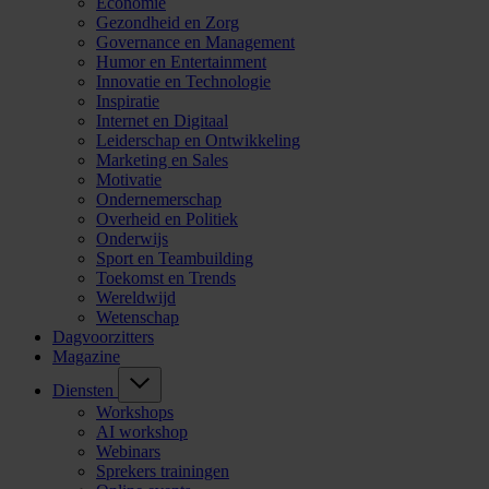
Economie
Gezondheid en Zorg
Governance en Management
Humor en Entertainment
Innovatie en Technologie
Inspiratie
Internet en Digitaal
Leiderschap en Ontwikkeling
Marketing en Sales
Motivatie
Ondernemerschap
Overheid en Politiek
Onderwijs
Sport en Teambuilding
Toekomst en Trends
Wereldwijd
Wetenschap
Dagvoorzitters
Magazine
Diensten
Workshops
AI workshop
Webinars
Sprekers trainingen