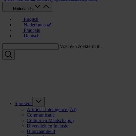
Nederlands
English
Nederlands
Français
Deutsch
Voer een zoekterm in:
Sprekers
Artificial Intelligence (AI)
Communicatie
Cultuur en Maatschappij
Diversiteit en Inclusie
Duurzaamheid