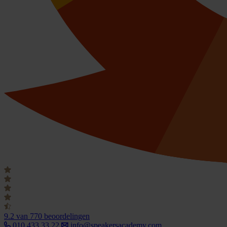
9.2
van 770 beoordelingen
010 433 33 22
info@speakersacademy.com