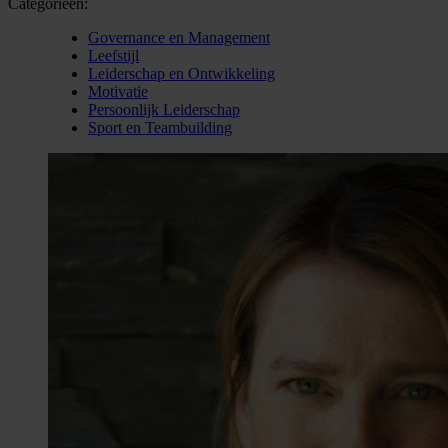
Categorieën:
Governance en Management
Leefstijl
Leiderschap en Ontwikkeling
Motivatie
Persoonlijk Leiderschap
Sport en Teambuilding