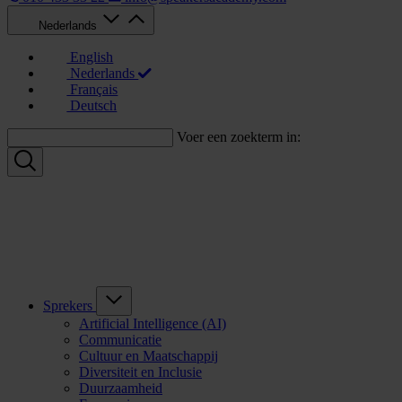
Nederlands
English
Nederlands
Français
Deutsch
Voer een zoekterm in:
Sprekers
Artificial Intelligence (AI)
Communicatie
Cultuur en Maatschappij
Diversiteit en Inclusie
Duurzaamheid