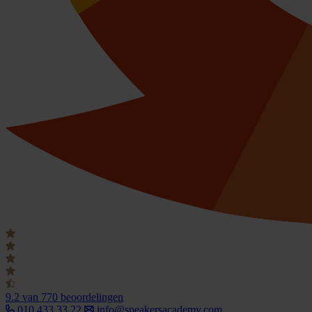
9.2
van 770 beoordelingen
010 433 33 22
info@speakersacademy.com