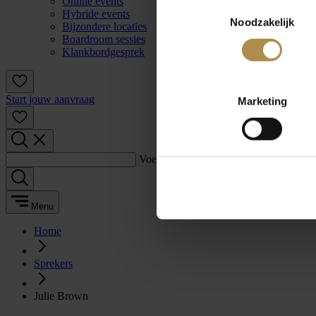
Online events
Toestemmingsselectie
Hybride events
Noodzakelijk
Bijzondere locaties
Boardroom sessies
Klankbordgesprek
Start jouw aanvraag
Marketing
Voer een zoekterm in:
Menu
Home
Sprekers
Julie Brown