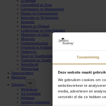
Economie
Gezondheid en Zorg
Governance en Management
Humor en Entertainment
Innovatie en Technologie
Inspiratie
Internet en Digitaal
Leiderschap en Ontwikkeling
Marketing en Sales
Motivatie
Ondernemerschap
Overheid en Politiek
Onderwijs
Sport en Teambuilding
Toestemming
Toekomst en Trends
Wereldwijd
Wetenschap
Deze website maakt gebruik
Dagvoorzitters
Magazine
We gebruiken cookies om cont
Diensten
websiteverkeer te analyseren
Workshops
media, adverteren en analys
AI workshop
verstrekt of die ze hebben v
Webinars
Sprekers trainingen