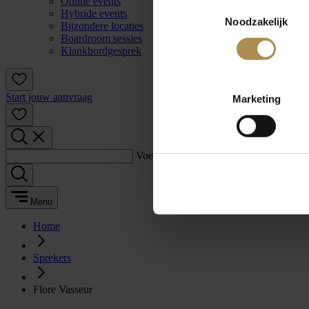
Online events
Toestemmingsselectie
Hybride events
Noodzakelijk
Bijzondere locaties
Boardroom sessies
Klankbordgesprek
Start jouw aanvraag
Marketing
Voer een zoekterm in:
Menu
Home
Sprekers
Flore Vasseur