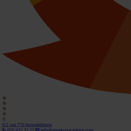
9.2
van 770 beoordelingen
010 433 33 22
info@speakersacademy.com