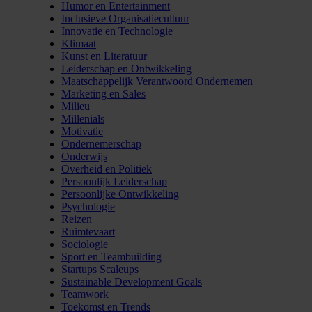
Humor en Entertainment
Inclusieve Organisatiecultuur
Innovatie en Technologie
Klimaat
Kunst en Literatuur
Leiderschap en Ontwikkeling
Maatschappelijk Verantwoord Ondernemen
Marketing en Sales
Milieu
Millenials
Motivatie
Ondernemerschap
Onderwijs
Overheid en Politiek
Persoonlijk Leiderschap
Persoonlijke Ontwikkeling
Psychologie
Reizen
Ruimtevaart
Sociologie
Sport en Teambuilding
Startups Scaleups
Sustainable Development Goals
Teamwork
Toekomst en Trends