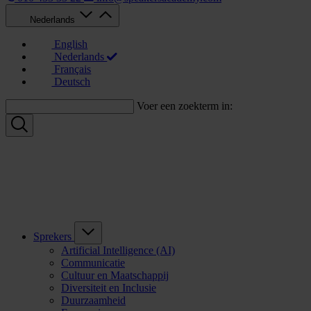
Nederlands
English
Nederlands
Français
Deutsch
Voer een zoekterm in:
Sprekers
Artificial Intelligence (AI)
Communicatie
Cultuur en Maatschappij
Diversiteit en Inclusie
Duurzaamheid