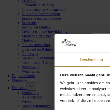
Economie
Gezondheid en Zorg
Governance en Management
Humor en Entertainment
Innovatie en Technologie
Inspiratie
Internet en Digitaal
Leiderschap en Ontwikkeling
Marketing en Sales
Motivatie
Ondernemerschap
Overheid en Politiek
Onderwijs
Sport en Teambuilding
Toestemming
Toekomst en Trends
Wereldwijd
Wetenschap
Deze website maakt gebruik
Dagvoorzitters
Magazine
We gebruiken cookies om cont
Diensten
websiteverkeer te analyseren
Workshops
media, adverteren en analys
AI workshop
verstrekt of die ze hebben v
Webinars
Sprekers trainingen