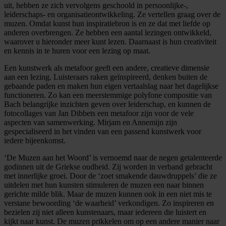
uit, hebben ze zich vervolgens geschoold in persoonlijke-,
leiderschaps- en organisatieontwikkeling. Ze vertellen graag over de
muzen. Omdat kunst hun inspiratiebron is en ze dat met liefde op
anderen overbrengen. Ze hebben een aantal lezingen ontwikkeld,
waarover u hieronder meer kunt lezen. Daarnaast is hun creativiteit
en kennis in te huren voor een lezing op maat.
Een kunstwerk als metafoor geeft een andere, creatieve dimensie
aan een lezing. Luisteraars raken geïnspireerd, denken buiten de
gebaande paden en maken hun eigen vertaalslag naar het dagelijkse
functioneren. Zo kan een meerstemmige polyfone compositie van
Bach belangrijke inzichten geven over leiderschap, en kunnen de
fotocollages van Jan Dibbets een metafoor zijn voor de vele
aspecten van samenwerking. Mirjam en Annemijn zijn
gespecialiseerd in het vinden van een passend kunstwerk voor
iedere bijeenkomst.
‘De Muzen aan het Woord’ is vernoemd naar de negen getalenteerde
godinnen uit de Griekse oudheid. Zij worden in verband gebracht
met innerlijke groei. Door de ‘zoet smakende dauwdruppels’ die ze
uitdelen met hun kunsten stimuleren de muzen een naar binnen
gerichte milde blik. Maar de muzen kunnen ook in een niet mis te
verstane bewoording ‘de waarheid’ verkondigen. Zo inspireren en
bezielen zij niet alleen kunstenaars, maar iedereen die luistert en
kijkt naar kunst. De muzen prikkelen om op een andere manier naar