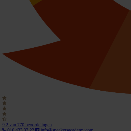
9.2
van 770 beoordelingen
010 433 33 22
info@speakersacademy.com