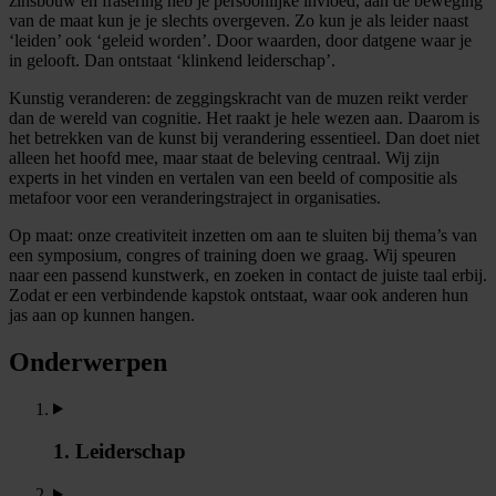
zinsbouw en frasering heb je persoonlijke invloed, aan de beweging
van de maat kun je je slechts overgeven. Zo kun je als leider naast
‘leiden’ ook ‘geleid worden’. Door waarden, door datgene waar je
in gelooft. Dan ontstaat ‘klinkend leiderschap’.
Kunstig veranderen: de zeggingskracht van de muzen reikt verder
dan de wereld van cognitie. Het raakt je hele wezen aan. Daarom is
het betrekken van de kunst bij verandering essentieel. Dan doet niet
alleen het hoofd mee, maar staat de beleving centraal. Wij zijn
experts in het vinden en vertalen van een beeld of compositie als
metafoor voor een veranderingstraject in organisaties.
Op maat: onze creativiteit inzetten om aan te sluiten bij thema’s van
een symposium, congres of training doen we graag. Wij speuren
naar een passend kunstwerk, en zoeken in contact de juiste taal erbij.
Zodat er een verbindende kapstok ontstaat, waar ook anderen hun
jas aan op kunnen hangen.
Onderwerpen
1. Leiderschap