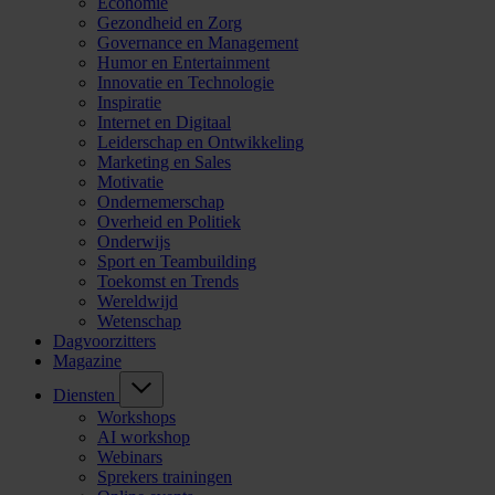
Economie
Gezondheid en Zorg
Governance en Management
Humor en Entertainment
Innovatie en Technologie
Inspiratie
Internet en Digitaal
Leiderschap en Ontwikkeling
Marketing en Sales
Motivatie
Ondernemerschap
Overheid en Politiek
Onderwijs
Sport en Teambuilding
Toekomst en Trends
Wereldwijd
Wetenschap
Dagvoorzitters
Magazine
Diensten
Workshops
AI workshop
Webinars
Sprekers trainingen