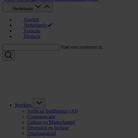
Nederlands
English
Nederlands
Français
Deutsch
Voer een zoekterm in:
Sprekers
Artificial Intelligence (AI)
Communicatie
Cultuur en Maatschappij
Diversiteit en Inclusie
Duurzaamheid