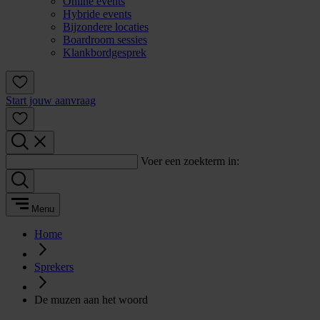
Online events
Hybride events
Bijzondere locaties
Boardroom sessies
Klankbordgesprek
Start jouw aanvraag
Voer een zoekterm in:
Menu
Home
Sprekers
De muzen aan het woord