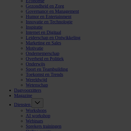
Economie
Gezondheid en Zorg
Governance en Management
Humor en Entertainment
Innovatie en Technologie
Inspiratie
Internet en Digitaal
Leiderschap en Ontwikkeling
Marketing en Sales
Motivatie
Ondernemerschap
Overheid en Politiek
Onderwijs
Sport en Teambuilding
Toekomst en Trends
Wereldwijd
Wetenschap
Dagvoorzitters
Magazine
Diensten
Workshops
AI workshop
Webinars
Sprekers trainingen