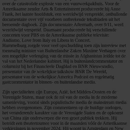
over de catastrofale explosie van een vuurwerkpakhuis. Voor de
Amerikaanse zender Arts & Entertainment produceerde hij Anne
Frank, het laatste hoofdstuk, een wereldwijd verspreide, onthullende
documentaire over vijf voorheen ontbrekende tekstbladen uit het
beroemde dagboek. Zijn documentaire Aftermath, over 9/11, werd
wereldwijd verspreid. Daarnaast produceerde hij verschillende
concerten voor PBS en de Amerikaanse publieke televisie:
Andiamo, Love from Italy en Libera in Concert.
Hammelburg zorgde voor veel opschudding toen zijn interview met
toenmalig minister van Buitenlandse Zaken Maxime Verhagen over
een mogelijke verlenging van de missie in Afghanistan leidde tot de
val van het Nederlandse kabinet. Hij is buitenlandcommentator en
columnist bij het Financieele Dagblad en BNR Nieuwsradio,
presentator van de wekelijkse talkshow BNR De Wereld,
presentator van de wekelijkse America Podcast en regelmatig
gastcommentator in binnen- en buitenlandse media.
Zijn specialiteiten zijn Europa, Azië, het Midden-Oosten en de
Verenigde Staten, maar ook de rol van de media in de moderne
samenleving, vooral sinds populistische media de mainstream media
hebben overgenomen. Zijn commentaren op de huidige oorlogen,
het veranderende karakter van de Verenigde Staten en de opkomst
van China zijn onderwerpen die een groot publiek trekken. Hij
bereidt een theatertournee voor in de maanden vóór de Amerikaanse
verkiezingen in november 2024. Hij woont in Amsterdam en New