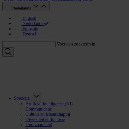
Nederlands
English
Nederlands
Français
Deutsch
Voer een zoekterm in:
Sprekers
Artificial Intelligence (AI)
Communicatie
Cultuur en Maatschappij
Diversiteit en Inclusie
Duurzaamheid