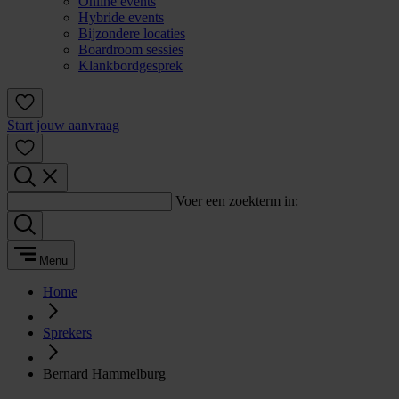
Online events
Hybride events
Bijzondere locaties
Boardroom sessies
Klankbordgesprek
Start jouw aanvraag
Voer een zoekterm in:
Menu
Home
Sprekers
Bernard Hammelburg