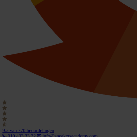
9.2
van 770 beoordelingen
010 433 33 22
info@speakersacademy.com