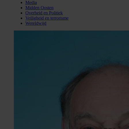
Media
Midden Oosten
Overheid en Politiek
Veiligheid en terrorisme
Wereldwijd