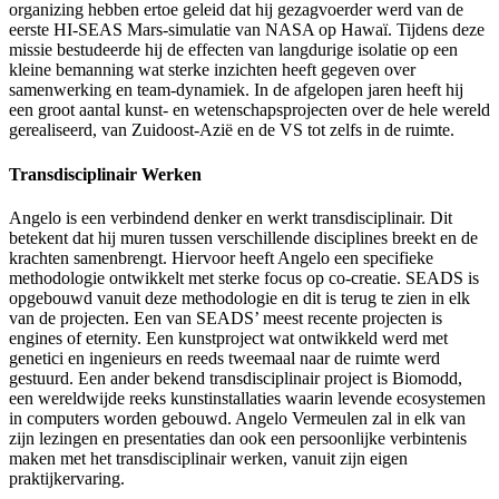
organizing hebben ertoe geleid dat hij gezagvoerder werd van de
eerste HI-SEAS Mars-simulatie van NASA op Hawaï. Tijdens deze
missie bestudeerde hij de effecten van langdurige isolatie op een
kleine bemanning wat sterke inzichten heeft gegeven over
samenwerking en team-dynamiek. In de afgelopen jaren heeft hij
een groot aantal kunst- en wetenschapsprojecten over de hele wereld
gerealiseerd, van Zuidoost-Azië en de VS tot zelfs in de ruimte.
Transdisciplinair Werken
Angelo is een verbindend denker en werkt transdisciplinair. Dit
betekent dat hij muren tussen verschillende disciplines breekt en de
krachten samenbrengt. Hiervoor heeft Angelo een specifieke
methodologie ontwikkelt met sterke focus op co-creatie. SEADS is
opgebouwd vanuit deze methodologie en dit is terug te zien in elk
van de projecten. Een van SEADS’ meest recente projecten is
engines of eternity. Een kunstproject wat ontwikkeld werd met
genetici en ingenieurs en reeds tweemaal naar de ruimte werd
gestuurd. Een ander bekend transdisciplinair project is Biomodd,
een wereldwijde reeks kunstinstallaties waarin levende ecosystemen
in computers worden gebouwd. Angelo Vermeulen zal in elk van
zijn lezingen en presentaties dan ook een persoonlijke verbintenis
maken met het transdisciplinair werken, vanuit zijn eigen
praktijkervaring.