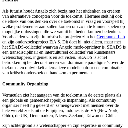
Als futurist houdt Angelo zich bezig met het uitdenken en creëren
van alternatieve concepten voor de toekomst. Hiermee stelt hij ook
de ethiek van ons denken over de toekomst in vraag en voorspelt hij
welke problemen er aan zullen komen om zo in te kunnen spelen op
mogelijke oplossingen die we vanuit het heden kunnen bedenken.
Voorbeelden van zijn futuristische projecten zijn het
Geotrauma Lab
en zijn onderzoeksproject E|A|S. Dit doet hij niet alleen, maar met
het SEADS-collectief waarvan Angelo mede-oprichter is. SEADS is
een transdisciplinair en intercultureel collectief van kunstenaars,
wetenschappers, ingenieurs en activisten. SEADS is actief
betrokken bij het deconstrueren van dominante paradigma’s over de
toekomst en ontwikkelt alternatieve modellen door een combinatie
van kritisch onderzoek en hands-on experimenten.
Community Organizing
Vermeulen ziet het aangaan van de toekomst in de eerste plaats als
een globale en gemeenschappelijke inspanning. Als community
organizer heeft hij geleefd en samengewerkt met mensen over de
hele wereld zoals uit de Filipijnen, Indonesië, de VS (New York,
Ohio), de UK, Denemarken, Nieuw-Zeeland, Taiwan en Chili.
Zijn achtergrond als wetenschapper en zijn expertise in community