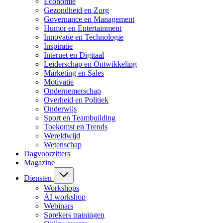
Economie
Gezondheid en Zorg
Governance en Management
Humor en Entertainment
Innovatie en Technologie
Inspiratie
Internet en Digitaal
Leiderschap en Ontwikkeling
Marketing en Sales
Motivatie
Ondernemerschap
Overheid en Politiek
Onderwijs
Sport en Teambuilding
Toekomst en Trends
Wereldwijd
Wetenschap
Dagvoorzitters
Magazine
Diensten
Workshops
AI workshop
Webinars
Sprekers trainingen