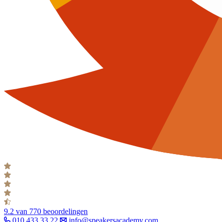
9.2
van 770 beoordelingen
010 433 33 22
info@speakersacademy.com