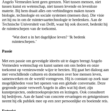
Angelo Vermeulen kent geen grenzen. Niet tussen mensen, niet
tussen kunst en wetenschap, niet tussen levende en levenloze
materie. Bij hem draait alles om verbindingen maken tussen
biologie, technologie en sociale systemen (mensen dus). Die visie
zet hij nu in om de ruimtevaarttechnologie te herdenken. Aan de
Technische Universiteit van Delft, waar hij ook doceert, bedenkt hij
de ruimteschepen van de toekomst.
‘Wat doet u in het dagelijkse leven? ‘Ik bedenk
ruimteschepen.’
Passie
Met een passie om gevestigde ideeën uit te dagen brengt Angelo
Vermeulen wetenschap en kunst samen om ons heden en onze
toekomst op vernieuwende wijze te herzien. Hij gaat het dialoog aan
met verschillende culturen en domeinen over hoe mensen leven,
samenwerken en de wereld vormgeven. Hij is constant op zoek naar
mogelijkheden voor het openen van een globale conversatie. Deze
gegronde passie verweeft Angelo in alles wat hij doet; zijn
kunstprojecten, onderzoeksprojecten en lezingen. Ook consulteert
hij bedrijven. Aan de hand van concrete ervaringen en getuigenissen
neemt hij elk publiek mee op een zeer persoonlijke en boeiende reis.
Futurist