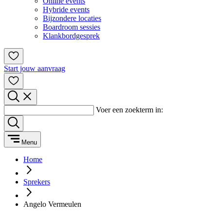
Online events
Hybride events
Bijzondere locaties
Boardroom sessies
Klankbordgesprek
Start jouw aanvraag
Voer een zoekterm in:
Menu
Home
Sprekers
Angelo Vermeulen