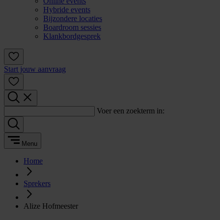
Online events
Hybride events
Bijzondere locaties
Boardroom sessies
Klankbordgesprek
Start jouw aanvraag
Voer een zoekterm in:
Menu
Home
Sprekers
Alize Hofmeester