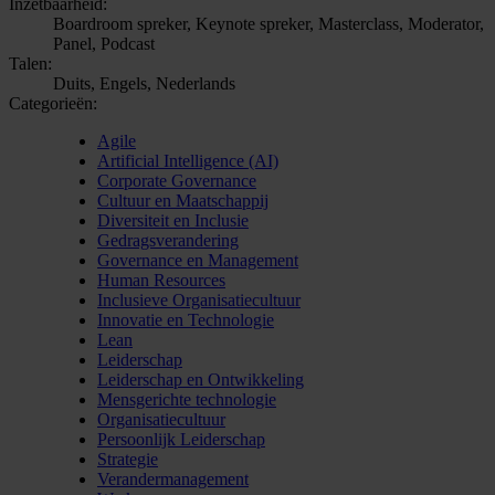
Inzetbaarheid:
Boardroom spreker, Keynote spreker, Masterclass, Moderator,
Panel, Podcast
Talen:
Duits, Engels, Nederlands
Categorieën:
Agile
Artificial Intelligence (AI)
Corporate Governance
Cultuur en Maatschappij
Diversiteit en Inclusie
Gedragsverandering
Governance en Management
Human Resources
Inclusieve Organisatiecultuur
Innovatie en Technologie
Lean
Leiderschap
Leiderschap en Ontwikkeling
Mensgerichte technologie
Organisatiecultuur
Persoonlijk Leiderschap
Strategie
Verandermanagement