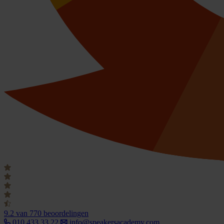
9.2
van 770 beoordelingen
010 433 33 22
info@speakersacademy.com