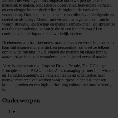
Ze heeft het vermogen om complexe onderwerpen tastbaar en
menselijk te maken. Met scherpe observaties, herkenbare verhalen
en een vleugje humor deelt Alize de highs én de lows van
verandering. Ook benut ze de kracht van collectieve intelligentie en
creëert ze als Obeya Mentor met visueel management een ruimte
waarin strategie, leiderschap en mensen samenkomen. Zo spreekt ze
niet óver verandering, ze laat je die in een tijdperk van AI en
continue verandering ook daadwerkelijk voelen.
Deelnemers aan haar keynotes, masterclasses en workshops noemen
haar stijl inspirerend, energiek en persoonlijk. Zo weet ze telkens
opnieuw de missing link te vinden die mensen bij elkaar brengt,
aanzet tot actie en van verandering een blijvend verschil maakt.
Alize is auteur van o.a. Purpose Driven People, The 7 Change
Principles en het P.E.C.-model. Ze is managing-partner bij Twinxter
en TwinxterAcademy. Ze begeleidt teams en organisaties naar
nieuwe manieren van werken waar purpose leidend is, mensen
kunnen groeien en een high-performing cultuur toekomstbestendig
is.
Onderwerpen