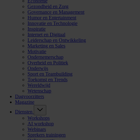
Economie
Gezondheid en Zorg
Governance en Management
Humor en Entertainment
Innovatie en Technologie
Inspiratie
Internet en Digitaal
Leiderschap en Ontwikkeling
Marketing en Sales
Motivatie
Ondernemerschap
Overheid en Politiek
Onderwijs
Sport en Teambuilding
Toekomst en Trends
Wereldwijd
Wetenschap
Dagvoorzitters
Magazine
Diensten
Workshops
AI workshop
Webinars
Sprekers trainingen