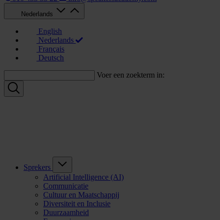
Nederlands
English
Nederlands
Français
Deutsch
Voer een zoekterm in:
Sprekers
Artificial Intelligence (AI)
Communicatie
Cultuur en Maatschappij
Diversiteit en Inclusie
Duurzaamheid