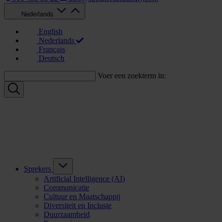
Nederlands
English
Nederlands
Français
Deutsch
Voer een zoekterm in:
Sprekers
Artificial Intelligence (AI)
Communicatie
Cultuur en Maatschappij
Diversiteit en Inclusie
Duurzaamheid