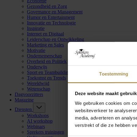
Economie
Gezondheid en Zorg
Governance en Management
Humor en Entertainment
Innovatie en Technologie
Inspiratie
Internet en Digitaal
Leiderschap en Ontwikkeling
Marketing en Sales
Motivatie
Ondernemerschap
Overheid en Politiek
Onderwijs
Sport en Teambuilding
Toestemming
Toekomst en Trends
Wereldwijd
Wetenschap
Deze website maakt gebruik
Dagvoorzitters
Magazine
We gebruiken cookies om cont
Diensten
websiteverkeer te analyseren
Workshops
media, adverteren en analys
AI workshop
verstrekt of die ze hebben v
Webinars
Sprekers trainingen