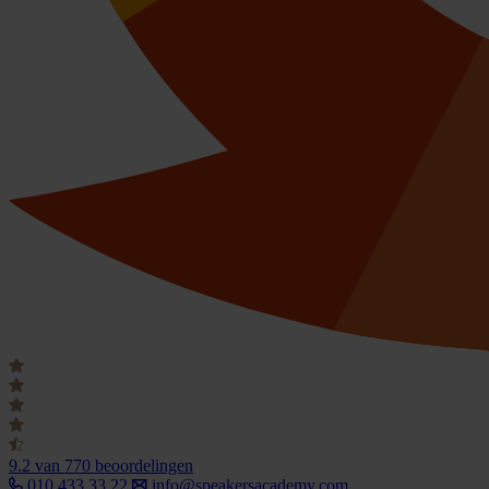
9.2
van 770 beoordelingen
010 433 33 22
info@speakersacademy.com