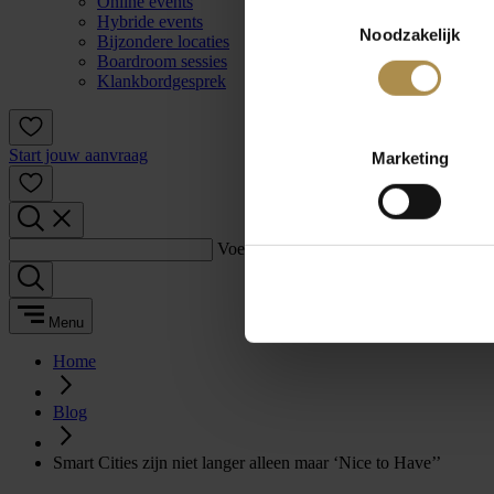
Online events
Toestemmingsselectie
Hybride events
Noodzakelijk
Bijzondere locaties
Boardroom sessies
Klankbordgesprek
Start jouw aanvraag
Marketing
Voer een zoekterm in:
Menu
Home
Blog
Smart Cities zijn niet langer alleen maar ‘Nice to Have’’