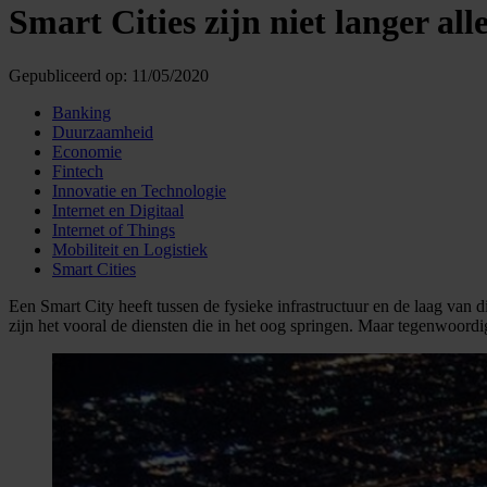
Smart Cities zijn niet langer al
Gepubliceerd op:
11/05/2020
Banking
Duurzaamheid
Economie
Fintech
Innovatie en Technologie
Internet en Digitaal
Internet of Things
Mobiliteit en Logistiek
Smart Cities
Een Smart City heeft tussen de fysieke infrastructuur en de laag van d
zijn het vooral de diensten die in het oog springen. Maar tegenwoordig