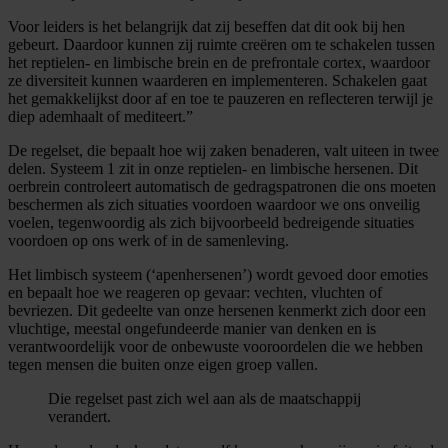
Voor leiders is het belangrijk dat zij beseffen dat dit ook bij hen
gebeurt. Daardoor kunnen zij ruimte creëren om te schakelen tussen
het reptielen- en limbische brein en de prefrontale cortex, waardoor
ze diversiteit kunnen waarderen en implementeren. Schakelen gaat
het gemakkelijkst door af en toe te pauzeren en reflecteren terwijl je
diep ademhaalt of mediteert.”
De regelset, die bepaalt hoe wij zaken benaderen, valt uiteen in twee
delen. Systeem 1 zit in onze reptielen- en limbische hersenen. Dit
oerbrein controleert automatisch de gedragspatronen die ons moeten
beschermen als zich situaties voordoen waardoor we ons onveilig
voelen, tegenwoordig als zich bijvoorbeeld bedreigende situaties
voordoen op ons werk of in de samenleving.
Het limbisch systeem (‘apenhersenen’) wordt gevoed door emoties
en bepaalt hoe we reageren op gevaar: vechten, vluchten of
bevriezen. Dit gedeelte van onze hersenen kenmerkt zich door een
vluchtige, meestal ongefundeerde manier van denken en is
verantwoordelijk voor de onbewuste vooroordelen die we hebben
tegen mensen die buiten onze eigen groep vallen.
Die regelset past zich wel aan als de maatschappij
verandert.