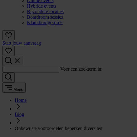
Online events
Hybride events
Bijzondere locaties
Boardroom sessies
Klankbordgesprek
Start jouw aanvraag
Voer een zoekterm in:
Menu
Home
Blog
Onbewuste vooroordelen beperken diversiteit