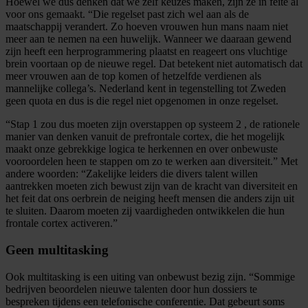
Hoewel we dus denken dat we zelf keuzes maken, zijn ze in feite al
voor ons gemaakt. “Die regelset past zich wel aan als de
maatschappij verandert. Zo hoeven vrouwen hun mans naam niet
meer aan te nemen na een huwelijk. Wanneer we daaraan gewend
zijn heeft een herprogrammering plaatst en reageert ons vluchtige
brein voortaan op de nieuwe regel. Dat betekent niet automatisch dat
meer vrouwen aan de top komen of hetzelfde verdienen als
mannelijke collega’s. Nederland kent in tegenstelling tot Zweden
geen quota en dus is die regel niet opgenomen in onze regelset.
“Stap 1 zou dus moeten zijn overstappen op systeem 2 , de rationele
manier van denken vanuit de prefrontale cortex, die het mogelijk
maakt onze gebrekkige logica te herkennen en over onbewuste
vooroordelen heen te stappen om zo te werken aan diversiteit.” Met
andere woorden: “Zakelijke leiders die divers talent willen
aantrekken moeten zich bewust zijn van de kracht van diversiteit en
het feit dat ons oerbrein de neiging heeft mensen die anders zijn uit
te sluiten. Daarom moeten zij vaardigheden ontwikkelen die hun
frontale cortex activeren.”
Geen multitasking
Ook multitasking is een uiting van onbewust bezig zijn. “Sommige
bedrijven beoordelen nieuwe talenten door hun dossiers te
bespreken tijdens een telefonische conferentie. Dat gebeurt soms