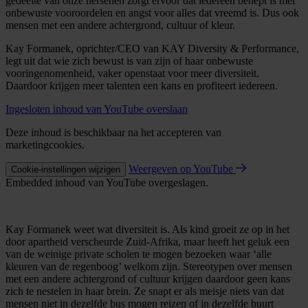
gedeelte van onze hersenen zorgt ervoor dat iedereen behept is met
onbewuste vooroordelen en angst voor alles dat vreemd is. Dus ook
mensen met een andere achtergrond, cultuur of kleur.
Kay Formanek, oprichter/CEO van KAY Diversity & Performance,
legt uit dat wie zich bewust is van zijn of haar onbewuste
vooringenomenheid, vaker openstaat voor meer diversiteit.
Daardoor krijgen meer talenten een kans en profiteert iedereen.
Ingesloten inhoud van YouTube overslaan
Deze inhoud is beschikbaar na het accepteren van
marketingcookies.
Weergeven op YouTube
Cookie-instellingen wijzigen
Embedded inhoud van YouTube overgeslagen.
Kay Formanek weet wat diversiteit is. Als kind groeit ze op in het
door apartheid verscheurde Zuid-Afrika, maar heeft het geluk een
van de weinige private scholen te mogen bezoeken waar ‘alle
kleuren van de regenboog’ welkom zijn. Stereotypen over mensen
met een andere achtergrond of cultuur krijgen daardoor geen kans
zich te nestelen in haar brein. Ze snapt er als meisje niets van dat
mensen niet in dezelfde bus mogen reizen of in dezelfde buurt