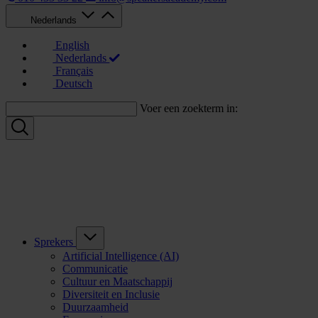
Nederlands
English
Nederlands
Français
Deutsch
Voer een zoekterm in:
Sprekers
Artificial Intelligence (AI)
Communicatie
Cultuur en Maatschappij
Diversiteit en Inclusie
Duurzaamheid