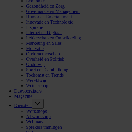
Economie
Gezondheid en Zorg
Governance en Management
Humor en Entertainment
Innovatie en Technologie
Inspiratie
Internet en Digitaal
Leiderschap en Ontwikkeling
Marketing en Sales
Motivatie
Ondernemerschap
Overheid en Politiek
Onderwijs
Sport en Teambuilding
Toekomst en Trends
Wereldwijd
Wetenschap
Dagvoorzitters
Magazine
Diensten
Workshops
AI workshop
Webinars
Sprekers trainingen