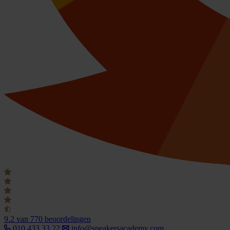
9.2
van 770 beoordelingen
010 433 33 22
info@speakersacademy.com