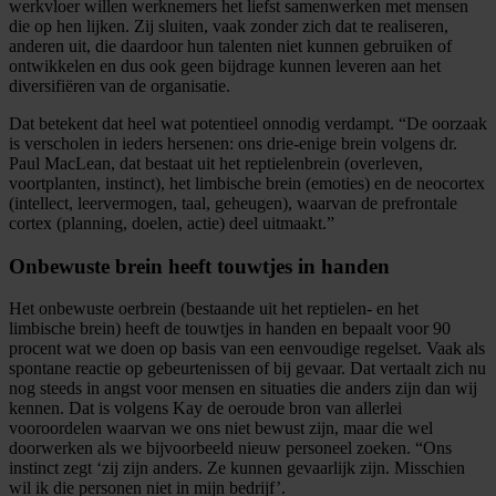
werkvloer willen werknemers het liefst samenwerken met mensen
die op hen lijken. Zij sluiten, vaak zonder zich dat te realiseren,
anderen uit, die daardoor hun talenten niet kunnen gebruiken of
ontwikkelen en dus ook geen bijdrage kunnen leveren aan het
diversifiëren van de organisatie.
Dat betekent dat heel wat potentieel onnodig verdampt. “De oorzaak
is verscholen in ieders hersenen: ons drie-enige brein volgens dr.
Paul MacLean, dat bestaat uit het reptielenbrein (overleven,
voortplanten, instinct), het limbische brein (emoties) en de neocortex
(intellect, leervermogen, taal, geheugen), waarvan de prefrontale
cortex (planning, doelen, actie) deel uitmaakt.”
Onbewuste brein heeft touwtjes in handen
Het onbewuste oerbrein (bestaande uit het reptielen- en het
limbische brein) heeft de touwtjes in handen en bepaalt voor 90
procent wat we doen op basis van een eenvoudige regelset. Vaak als
spontane reactie op gebeurtenissen of bij gevaar. Dat vertaalt zich nu
nog steeds in angst voor mensen en situaties die anders zijn dan wij
kennen. Dat is volgens Kay de oeroude bron van allerlei
vooroordelen waarvan we ons niet bewust zijn, maar die wel
doorwerken als we bijvoorbeeld nieuw personeel zoeken. “Ons
instinct zegt ‘zij zijn anders. Ze kunnen gevaarlijk zijn. Misschien
wil ik die personen niet in mijn bedrijf’.