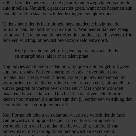
zelfs als de deelnemers aan het gesprek onderweg zijn en vanuit de
auto inbellen. Natuurlijk gaat dat niet goed, want onze hersenen zijn
eigenlijk niet in staat verschillende dingen tegelijk te doen.
Tijdens het rijden is het rationele hersengedeelte bezig met de
primaire taak: het besturen van de auto. Wanneer er dan een vraag
komt over het talent van de betreffende kandidaat geeft systeem 1 in
feite een vluchtig, onbewust bevooroordeeld antwoord.
Rijd geen auto en gebruik geen apparaten, zoals iPads
en smartphones, als je over talent praat.
Mijn advies aan klanten is dan ook: rijd geen auto en gebruik geen
apparaten, zoals iPads en smartphones, als je over talent praat.
Schakel naar het systeem 2-brein, zodat je je bewust bent van de
vooroordelen en de tijd en ruimte neemt om een echt, inhoudelijk en
zuiver gesprek te voeren over dat talent’.” Met andere woorden:
maak een bewuste keuze. “Dan besef je dat diversiteit, door te
kiezen voor mensen die anders zijn dan jij, eerder een verrijking dan
een probleem is voor jouw bedrijf.”
Kay Formanek tekent een diagram waarin de verschillende fases
van bewustwording goed te zien zijn en hoe vaardigheden
verbonden zijn aan het al dan niet bewust zijn, variërend van
onbewust en niet vaardig tot en met bewust en excellerend.