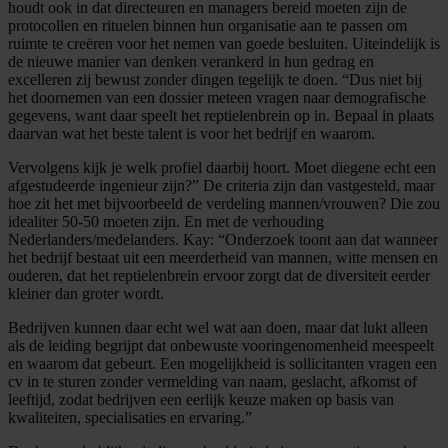
houdt ook in dat directeuren en managers bereid moeten zijn de
protocollen en rituelen binnen hun organisatie aan te passen om
ruimte te creëren voor het nemen van goede besluiten. Uiteindelijk is
de nieuwe manier van denken verankerd in hun gedrag en
excelleren zij bewust zonder dingen tegelijk te doen. “Dus niet bij
het doornemen van een dossier meteen vragen naar demografische
gegevens, want daar speelt het reptielenbrein op in. Bepaal in plaats
daarvan wat het beste talent is voor het bedrijf en waarom.
Vervolgens kijk je welk profiel daarbij hoort. Moet diegene echt een
afgestudeerde ingenieur zijn?” De criteria zijn dan vastgesteld, maar
hoe zit het met bijvoorbeeld de verdeling mannen/vrouwen? Die zou
idealiter 50-50 moeten zijn. En met de verhouding
Nederlanders/medelanders. Kay: “Onderzoek toont aan dat wanneer
het bedrijf bestaat uit een meerderheid van mannen, witte mensen en
ouderen, dat het reptielenbrein ervoor zorgt dat de diversiteit eerder
kleiner dan groter wordt.
Bedrijven kunnen daar echt wel wat aan doen, maar dat lukt alleen
als de leiding begrijpt dat onbewuste vooringenomenheid meespeelt
en waarom dat gebeurt. Een mogelijkheid is sollicitanten vragen een
cv in te sturen zonder vermelding van naam, geslacht, afkomst of
leeftijd, zodat bedrijven een eerlijk keuze maken op basis van
kwaliteiten, specialisaties en ervaring.”