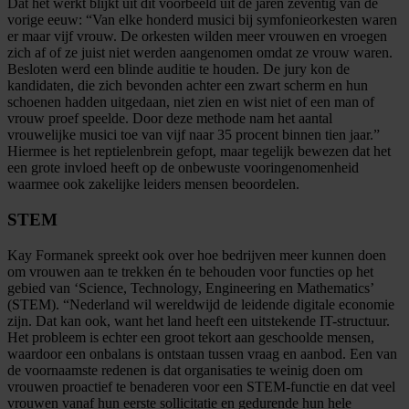
Dat het werkt blijkt uit dit voorbeeld uit de jaren zeventig van de
vorige eeuw: “Van elke honderd musici bij symfonieorkesten waren
er maar vijf vrouw. De orkesten wilden meer vrouwen en vroegen
zich af of ze juist niet werden aangenomen omdat ze vrouw waren.
Besloten werd een blinde auditie te houden. De jury kon de
kandidaten, die zich bevonden achter een zwart scherm en hun
schoenen hadden uitgedaan, niet zien en wist niet of een man of
vrouw proef speelde. Door deze methode nam het aantal
vrouwelijke musici toe van vijf naar 35 procent binnen tien jaar.”
Hiermee is het reptielenbrein gefopt, maar tegelijk bewezen dat het
een grote invloed heeft op de onbewuste vooringenomenheid
waarmee ook zakelijke leiders mensen beoordelen.
STEM
Kay Formanek spreekt ook over hoe bedrijven meer kunnen doen
om vrouwen aan te trekken én te behouden voor functies op het
gebied van ‘Science, Technology, Engineering en Mathematics’
(STEM). “Nederland wil wereldwijd de leidende digitale economie
zijn. Dat kan ook, want het land heeft een uitstekende IT-structuur.
Het probleem is echter een groot tekort aan geschoolde mensen,
waardoor een onbalans is ontstaan tussen vraag en aanbod. Een van
de voornaamste redenen is dat organisaties te weinig doen om
vrouwen proactief te benaderen voor een STEM-functie en dat veel
vrouwen vanaf hun eerste sollicitatie en gedurende hun hele