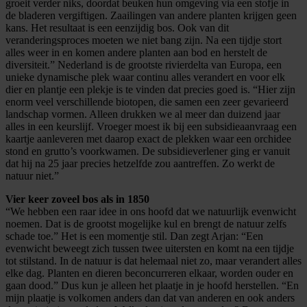
groeit verder niks, doordat beuken hun omgeving via een stofje in
de bladeren vergiftigen. Zaailingen van andere planten krijgen geen
kans. Het resultaat is een eenzijdig bos. Ook van dit
veranderingsproces moeten we niet bang zijn. Na een tijdje stort
alles weer in en komen andere planten aan bod en herstelt de
diversiteit.” Nederland is de grootste rivierdelta van Europa, een
unieke dynamische plek waar continu alles verandert en voor elk
dier en plantje een plekje is te vinden dat precies goed is. “Hier zijn
enorm veel verschillende biotopen, die samen een zeer gevarieerd
landschap vormen. Alleen drukken we al meer dan duizend jaar
alles in een keurslijf. Vroeger moest ik bij een subsidieaanvraag een
kaartje aanleveren met daarop exact de plekken waar een orchidee
stond en grutto’s voorkwamen. De subsidieverlener ging er vanuit
dat hij na 25 jaar precies hetzelfde zou aantreffen. Zo werkt de
natuur niet.”
Vier keer zoveel bos als in 1850
“We hebben een raar idee in ons hoofd dat we natuurlijk evenwicht
noemen. Dat is de grootst mogelijke kul en brengt de natuur zelfs
schade toe.” Het is een momentje stil. Dan zegt Arjan: “Een
evenwicht beweegt zich tussen twee uitersten en komt na een tijdje
tot stilstand. In de natuur is dat helemaal niet zo, maar verandert alles
elke dag. Planten en dieren beconcurreren elkaar, worden ouder en
gaan dood.” Dus kun je alleen het plaatje in je hoofd herstellen. “En
mijn plaatje is volkomen anders dan dat van anderen en ook anders