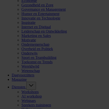
Economie
Gezondheid en Zorg
Governance en Management
Humor en Entertainment
Innovatie en Technologie
Inspiratie
Internet en Digitaal
Leiderschap en Ontwikkeling
Marketing en Sales
Motivatie
Ondernemerschap
Overheid en Politiek
Onderwijs
Sport en Teambuilding
Toekomst en Trends
Wereldwijd
Wetenschap
Dagvoorzitters
Magazine
Diensten
Workshops
AI workshop
Webinars
Sprekers trainingen