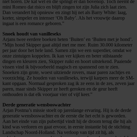
niet horen. De kat wel en die springt er dan bovenop. Toch neemt de
mini Romeo dat risico en blijft zingen tot zijn Julia zich laat zien.
Dan verandert hij opnieuw en zingt hij net als Barry White: laag,
korter, simpeler en intenser ‘Oh Baby’. Als het vrouwtje daarop
ingaat is een romance geboren.”
Snoek houdt van vanilleseks
Arjans twee eerdere boeken heten ‘Buiten’ en ‘Buiten met je hond’.
“Mijn hond Skipper gaat altijd met me mee. Ruim 30.000 kilometer
per jaar door het hele land. Samen zijn we een superdier, omdat we
onze zintuigen koppelen. Ik kan ver kijken en beter stilstaande
dingen en kleuren zien, Skipper ruikt en hoort uitstekend. Paaiende
vissen vind ik bijvoorbeeld magisch en spannend om te zien.
Snoeken zijn grote, woest uitziende rovers, maar paren zachtjes en
voorzichtig. Ze houden van vanilleseks, terwijl karpers meer de SM-
kant opgaan. Normaal gesproken zag ik ze eens in de zes, zeven jaar
paren, maar sinds Skipper ze heeft geroken en de geur heeft
onthouden is dat elk voorjaar vier of vijf keer.”
Derde generatie wensboswachter
Arjan Postma’s missie stoelt op jarenlange ervaring. Hij is de derde
generatie wensboswachter en de eerste die het echt is geworden.
Aan het einde van zijn pubertijd vindt hij de droom terug die hij als
kind was verloren en gaat ervoor, in eerste instantie bij de stichting
Landschap Noord-Holland. Na verloop van tijd zit hij, als