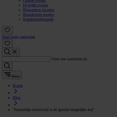
Online events
Hybride events
Bijzondere locaties
Boardroom sessies
Klankbordgesprek
Start jouw aanvraag
Voer een zoekterm in:
Menu
Home
Blog
‘Natuurlijk evenwicht is de grootst mogelijke kul’