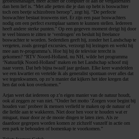
gebiedsmanager, meer achter de computer of aan de vergadertafel
dan hem lief is. “Met alle petten die je dan op hebt is boswachter
toch een beetje schizofreen beroep”, zegt hij. “De perfecte
boswachter bestaat trouwens niet. Er zijn een paar boswachters
nodig om een perfect exemplaar samen te kunnen stellen. Iedereen
heeft andere sterke punten.” Op een gegeven moment dreigt hij door
te veel binnen te zitten te ‘verdrogen’ en besluit hij freelance
boswachter te worden. Sedertdien geeft hij, zonder het Landschap te
vergeten, zoals gezegd excursies, verzorgt hij lezingen en werkt hij
mee aan tv-programma’s. Hoe hij bij de televisie terecht is
gekomen? “RTV Noord-Holland, nu NH, wilde het programma
‘Natuurlijk Noord-Holland’ maken en het Landschap schoof mij
naar voren. Dat heb bijna twaalf jaar gedaan. Elke keer wandelden
we een kwartier en vertelde ik als generalist spontaan over alles dat
we tegenkwamen, op zo’n manier dat kijkers het idee kregen dat
hen dat ook kon overkomen.”
Arjan weet dat iedereen op z’n eigen manier van de natuur houdt,
ook al zeggen ze van niet. “Onder het motto ‘Zorgen voor begint bij
houden van’ probeer ik mensen verliefd te maken op de natuur of
die liefde aan te wakkeren. Niet door hen voor te houden wat er
misgaat, maar door ze de mooie dingen te laten zien. Als ze
daardoor gegrepen worden komen ze zichzelf vanzelf in actie om
een park te behouden of bomenkap te voorkomen.”