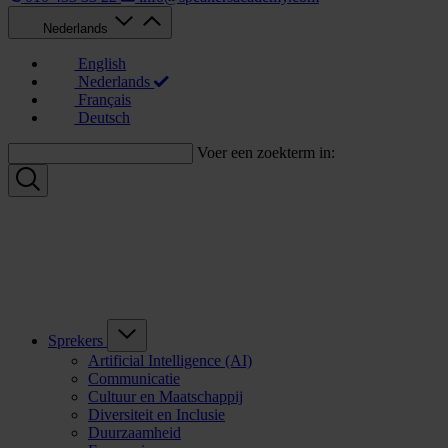
Nederlands
English
Nederlands
Français
Deutsch
Voer een zoekterm in:
Sprekers
Artificial Intelligence (AI)
Communicatie
Cultuur en Maatschappij
Diversiteit en Inclusie
Duurzaamheid