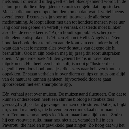
niets aan. Tot iemand uitleg geeft en het bloedspannend wordt. In de
natuur geef ik die uitleg tijdens excursies en geldt dat nog sterker.
Mensen die hun ogen open houden komen dan wat ik vertel ineens
overal tegen. Excursies zijn voor mij trouwens de allerbeste
mediatraining. Je loopt alleen met tien tot honderd mensen twee uur
lang door een gebied en vertelt je verhaal, dat steeds moet klinken
alsof het de eerste keer is.” Arjan houdt zijn publiek scherp met
prikkelende uitspraken als ‘Hazen zijn net Hell’s Angels’ en ‘Een
hond facebookt door te ruiken aan de kont van een andere hond,
want dan weet ie meteen alles over de status van degene die hij
besnuffelt’. Ook in zijn boeken mag hij graag dit soort uitspraken
doen. “Mijn derde boek ‘Buiten gebeurt het’ is in november
uitgekomen. Het heeft een harde kaft, is mooi geïllustreerd en
eigenlijk een doos bonbonnetjes, die lezers naar believen kunnen
oppakken. Er staan verhalen in over dieren en tips en trucs om altijd
van de natuur te kunnen genieten, bijvoorbeeld door te gaan
spoorzoeken met een smartphone-app.
Eén verhaal gaat over muizen. De muizenstand fluctueert. Om dat te
kunnen onderzoeken heeft een slimme bioloog kattenbezitters
gevraagd vijf jaar lang gevangen muizen op te sturen. Dat zijn, blijkt
nu, vooral mannetjes, die bovendien zeer muzikaal en romantisch
zijn. Een muizenmannetjes leeft kort, maar kan altijd paren. Zodra
hij een vrouwtje ruikt, maar nog niet ziet, verandert hij in een
Pavarotti, die hard en ingewikkeld gaat zingen. Zo hoog dat wij het