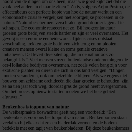
hoofd van de dingen om ons heen, maar wie goed kijkt ziet dat die
vaak heel anders in elkaar te zitten.” Zo is, volgens Arjan Postma, de
effectenbeurs een perfecte kopie van hoe de natuur werkt en een
economische crisis te vergelijken met soortgelijke processen in de
natuur. “Natuurbeschermers verschralen grond door er lagen af te
schrapen. De economie reageert net zo. Bij hoogconjunctuur
groeien grote bedrijven steeds harder en zijn er veel overnames. Het
gevolg is een enorme eenheidsworst. Tijdens crises ontstaat
verschraling, trekken grote bedrijven zich terug en ontplooien
creatieve mensen overal kleine en soms geniale creatieve
initiatieven. Dat levert diversiteit op, die in de natuur ook zo
belangrijk is.” Veel mensen vrezen buitenlandse ondernemingen die
oer-Hollandse bedrijven overnemen, net zoals velen bang zijn voor
exotische planten en dieren die zich in ons land vestigen. “Dingen
moeten veranderen, ook om hetzelfde te blijven. Als we ergens niet
bouwen om zeldzame orchideeën die daar groeien te behouden, zijn
ze na tien jaar toch weg, doordat gras de grond heeft overgenomen.
Om het proces opnieuw te starten moeten we het hele gebied
afgraven.”
Beukenbos is toppunt van natuur
De welbespraakte boswachter geeft nog een voorbeeld: “Een
beukenbos is voor ons het toppunt van natuur. Beukenbomen staan
veelal zo bij elkaar dat ze een bladerdak vormen en de bodem
bedekt is met een tapijt van beukenbladeren. Bij deze beukenkamers