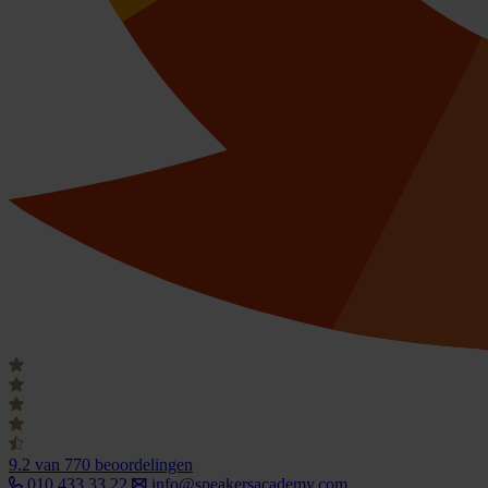
9.2
van 770 beoordelingen
010 433 33 22
info@speakersacademy.com