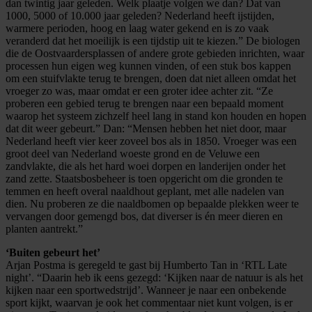
dan twintig jaar geleden. Welk plaatje volgen we dan? Dat van
1000, 5000 of 10.000 jaar geleden? Nederland heeft ijstijden,
warmere perioden, hoog en laag water gekend en is zo vaak
veranderd dat het moeilijk is een tijdstip uit te kiezen.” De biologen
die de Oostvaardersplassen of andere grote gebieden inrichten, waar
processen hun eigen weg kunnen vinden, of een stuk bos kappen
om een stuifvlakte terug te brengen, doen dat niet alleen omdat het
vroeger zo was, maar omdat er een groter idee achter zit. “Ze
proberen een gebied terug te brengen naar een bepaald moment
waarop het systeem zichzelf heel lang in stand kon houden en hopen
dat dit weer gebeurt.” Dan: “Mensen hebben het niet door, maar
Nederland heeft vier keer zoveel bos als in 1850. Vroeger was een
groot deel van Nederland woeste grond en de Veluwe een
zandvlakte, die als het hard woei dorpen en landerijen onder het
zand zette. Staatsbosbeheer is toen opgericht om die gronden te
temmen en heeft overal naaldhout geplant, met alle nadelen van
dien. Nu proberen ze die naaldbomen op bepaalde plekken weer te
vervangen door gemengd bos, dat diverser is én meer dieren en
planten aantrekt.”
‘Buiten gebeurt het’
Arjan Postma is geregeld te gast bij Humberto Tan in ‘RTL Late
night’. “Daarin heb ik eens gezegd: ‘Kijken naar de natuur is als het
kijken naar een sportwedstrijd’. Wanneer je naar een onbekende
sport kijkt, waarvan je ook het commentaar niet kunt volgen, is er