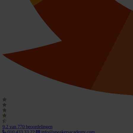
9.2
van 770 beoordelingen
010 433 33 22
info@speakersacademy.com