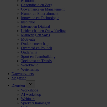
Economie
Gezondheid en Zorg
Governance en Management
Humor en Entertainment
Innovatie en Technologie
Inspiratie
Internet en Digitaal
Leiderschap en Ontwikkeling
Marketing en Sales
Motivatie
Ondernemerschap
Overheid en Politiek
Onderwijs
Sport en Teambuilding
Toekomst en Trends
Wereldwijd
Wetenschap
Dagvoorzitters
Magazine
Diensten
Workshops
AI workshop
Webinars
Sprekers trainingen