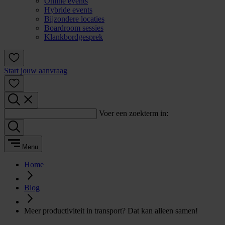
Online events
Hybride events
Bijzondere locaties
Boardroom sessies
Klankbordgesprek
Start jouw aanvraag
Voer een zoekterm in:
Menu
Home
Blog
Meer productiviteit in transport? Dat kan alleen samen!