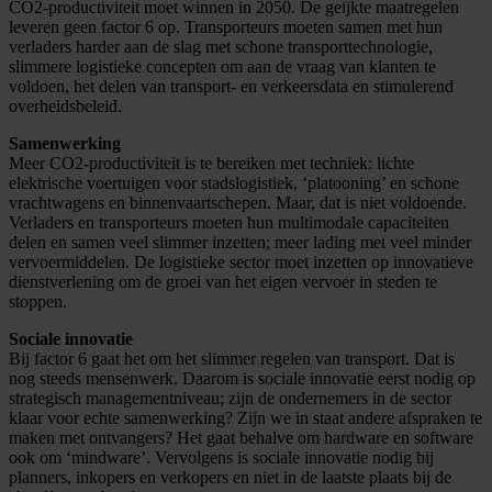
CO2-productiviteit moet winnen in 2050. De geijkte maatregelen
leveren geen factor 6 op. Transporteurs moeten samen met hun
verladers harder aan de slag met schone transporttechnologie,
slimmere logistieke concepten om aan de vraag van klanten te
voldoen, het delen van transport- en verkeersdata en stimulerend
overheidsbeleid.
Samenwerking
Meer CO2-productiviteit is te bereiken met techniek: lichte
elektrische voertuigen voor stadslogistiek, ‘platooning’ en schone
vrachtwagens en binnenvaartschepen. Maar, dat is niet voldoende.
Verladers en transporteurs moeten hun multimodale capaciteiten
delen en samen veel slimmer inzetten; meer lading met veel minder
vervoermiddelen. De logistieke sector moet inzetten op innovatieve
dienstverlening om de groei van het eigen vervoer in steden te
stoppen.
Sociale innovatie
Bij factor 6 gaat het om het slimmer regelen van transport. Dat is
nog steeds mensenwerk. Daarom is sociale innovatie eerst nodig op
strategisch managementniveau; zijn de ondernemers in de sector
klaar voor echte samenwerking? Zijn we in staat andere afspraken te
maken met ontvangers? Het gaat behalve om hardware en software
ook om ‘mindware’. Vervolgens is sociale innovatie nodig bij
planners, inkopers en verkopers en niet in de laatste plaats bij de