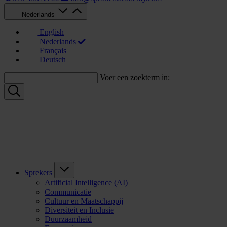
Nederlands
English
Nederlands
Français
Deutsch
Voer een zoekterm in:
Sprekers
Artificial Intelligence (AI)
Communicatie
Cultuur en Maatschappij
Diversiteit en Inclusie
Duurzaamheid