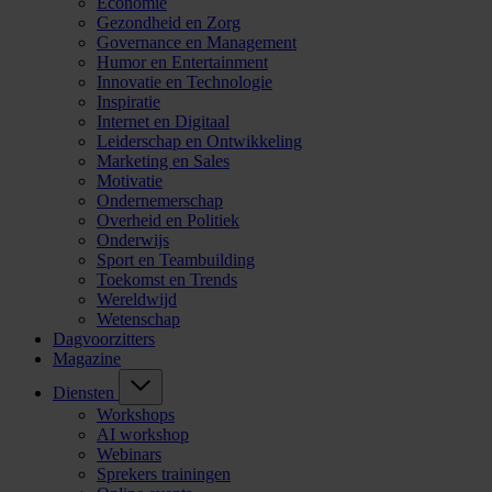
Economie
Gezondheid en Zorg
Governance en Management
Humor en Entertainment
Innovatie en Technologie
Inspiratie
Internet en Digitaal
Leiderschap en Ontwikkeling
Marketing en Sales
Motivatie
Ondernemerschap
Overheid en Politiek
Onderwijs
Sport en Teambuilding
Toekomst en Trends
Wereldwijd
Wetenschap
Dagvoorzitters
Magazine
Diensten
Workshops
AI workshop
Webinars
Sprekers trainingen