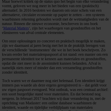
Maar hoewel kritiek op de status quo het begin van elke verandering
vormt, geloven we nog meer in het bieden van een (praktisch)
alternatief. In 2016 besloten we daarom om onze schets van een
alternatieve, circulaire economie op papier te zetten – een systeem
waarbinnen rekening gehouden wordt met de wetmatigheden van de
natuur. Binnen die nieuwe economie, beschreven in ons boek
‘
Material Matters
‘, zijn het waarborgen van grondstoffen en het
elimineren van afval centrale elementen.
Om onze oplossingen zo concreet en praktisch mogelijk te maken,
zijn we daarnaast al jaren bezig met het in de praktijk brengen van
de verschillende ‘instrumenten’ die we in het boek beschrijven. Zo
kwam eerder het materialenpaspoort al tot stand: een manier om een
permanente identiteit toe te kennen aan materialen en grondstoffen,
opdat die niet meer in de anonimiteit kunnen belanden. Afval is
namelijk niets meer of minder dan een verzameling grondstoffen
zonder identiteit.
Toch waren we er daarmee nog niet helemaal. Een identiteit krijgt
immers pas waarde als deze ergens geregistreerd is – dat geldt voor
uw eigen paspoort evengoed. Wat ontbrak, was een centraal archief:
een soort burgerlijke stand voor materialen. En dat bestond nog
nergens. In februari 2017 brachten wij daar verandering in, met de
oprichting van Madaster: een online database waarbinnen de
identiteit, waarde en tijdelijke verblijfplaats van materialen