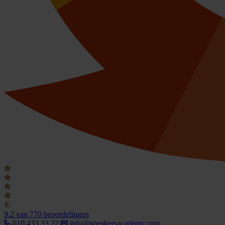
9.2
van 770 beoordelingen
010 433 33 22
info@speakersacademy.com