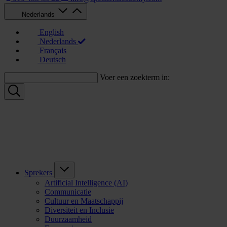
Nederlands
English
Nederlands
Français
Deutsch
Voer een zoekterm in:
Sprekers
Artificial Intelligence (AI)
Communicatie
Cultuur en Maatschappij
Diversiteit en Inclusie
Duurzaamheid