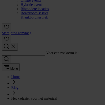
Online events
Hybride events
Bijzondere locaties
Boardroom sessies
Klankbordgesprek
Start jouw aanvraag
Voer een zoekterm in:
Menu
Home
Blog
Het kadaster voor het materiaal