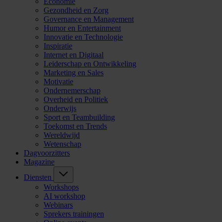
Economie
Gezondheid en Zorg
Governance en Management
Humor en Entertainment
Innovatie en Technologie
Inspiratie
Internet en Digitaal
Leiderschap en Ontwikkeling
Marketing en Sales
Motivatie
Ondernemerschap
Overheid en Politiek
Onderwijs
Sport en Teambuilding
Toekomst en Trends
Wereldwijd
Wetenschap
Dagvoorzitters
Magazine
Diensten
Workshops
AI workshop
Webinars
Sprekers trainingen