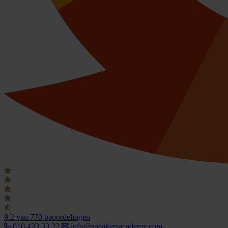
9.2
van 770 beoordelingen
010 433 33 22
info@speakersacademy.com