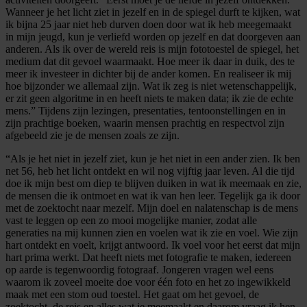
Wanneer je het licht ziet in jezelf en in de spiegel durft te kijken, wat
ik bijna 25 jaar niet heb durven doen door wat ik heb meegemaakt
in mijn jeugd, kun je verliefd worden op jezelf en dat doorgeven aan
anderen. Als ik over de wereld reis is mijn fototoestel de spiegel, het
medium dat dit gevoel waarmaakt. Hoe meer ik daar in duik, des te
meer ik investeer in dichter bij de ander komen. En realiseer ik mij
hoe bijzonder we allemaal zijn. Wat ik zeg is niet wetenschappelijk,
er zit geen algoritme in en heeft niets te maken data; ik zie de echte
mens.” Tijdens zijn lezingen, presentaties, tentoonstellingen en in
zijn prachtige boeken, waarin mensen prachtig en respectvol zijn
afgebeeld zie je de mensen zoals ze zijn.
“Als je het niet in jezelf ziet, kun je het niet in een ander zien. Ik ben
net 56, heb het licht ontdekt en wil nog vijftig jaar leven. Al die tijd
doe ik mijn best om diep te blijven duiken in wat ik meemaak en zie,
de mensen die ik ontmoet en wat ik van hen leer. Tegelijk ga ik door
met de zoektocht naar mezelf. Mijn doel en nalatenschap is de mens
vast te leggen op een zo mooi mogelijke manier, zodat alle
generaties na mij kunnen zien en voelen wat ik zie en voel. Wie zijn
hart ontdekt en voelt, krijgt antwoord. Ik voel voor het eerst dat mijn
hart prima werkt. Dat heeft niets met fotografie te maken, iedereen
op aarde is tegenwoordig fotograaf. Jongeren vragen wel eens
waarom ik zoveel moeite doe voor één foto en het zo ingewikkeld
maak met een stom oud toestel. Het gaat om het gevoel, de
zoektocht, de reis en alles wat je meemaakt en daarom vraag ik hen