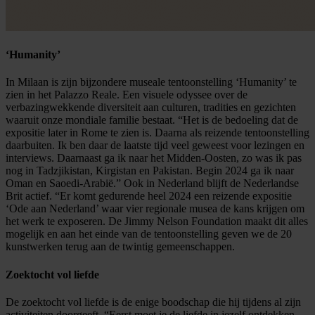
‘Humanity’
In Milaan is zijn bijzondere museale tentoonstelling ‘Humanity’ te
zien in het Palazzo Reale. Een visuele odyssee over de
verbazingwekkende diversiteit aan culturen, tradities en gezichten
waaruit onze mondiale familie bestaat. “Het is de bedoeling dat de
expositie later in Rome te zien is. Daarna als reizende tentoonstelling
daarbuiten. Ik ben daar de laatste tijd veel geweest voor lezingen en
interviews. Daarnaast ga ik naar het Midden-Oosten, zo was ik pas
nog in Tadzjikistan, Kirgistan en Pakistan. Begin 2024 ga ik naar
Oman en Saoedi-Arabië.” Ook in Nederland blijft de Nederlandse
Brit actief. “Er komt gedurende heel 2024 een reizende expositie
‘Ode aan Nederland’ waar vier regionale musea de kans krijgen om
het werk te exposeren. De Jimmy Nelson Foundation maakt dit alles
mogelijk en aan het einde van de tentoonstelling geven we de 20
kunstwerken terug aan de twintig gemeenschappen.
Zoektocht vol liefde
De zoektocht vol liefde is de enige boodschap die hij tijdens al zijn
activiteiten doorgeeft. “Eerst moet je de liefde in jezelf ontdekken.