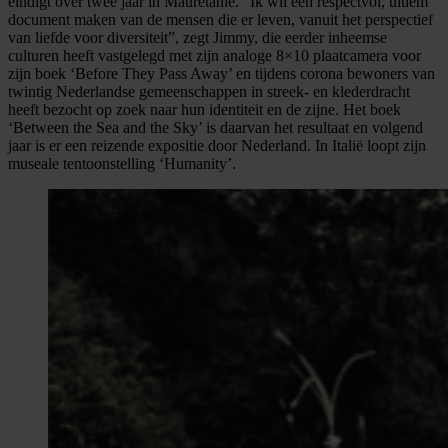
eindigt over twee jaar in Mauretanië. “Ik wil een respectvol, ultiem
document maken van de mensen die er leven, vanuit het perspectief
van liefde voor diversiteit”, zegt Jimmy, die eerder inheemse
culturen heeft vastgelegd met zijn analoge 8×10 plaatcamera voor
zijn boek ‘Before They Pass Away’ en tijdens corona bewoners van
twintig Nederlandse gemeenschappen in streek- en klederdracht
heeft bezocht op zoek naar hun identiteit en de zijne. Het boek
‘Between the Sea and the Sky’ is daarvan het resultaat en volgend
jaar is er een reizende expositie door Nederland. In Italië loopt zijn
museale tentoonstelling ‘Humanity’.