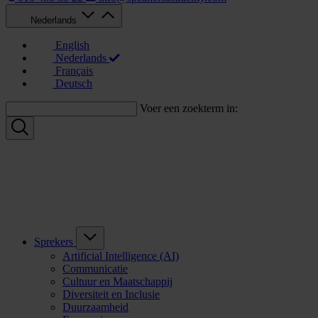
Nederlands
English
Nederlands
Français
Deutsch
Voer een zoekterm in:
Sprekers
Artificial Intelligence (AI)
Communicatie
Cultuur en Maatschappij
Diversiteit en Inclusie
Duurzaamheid