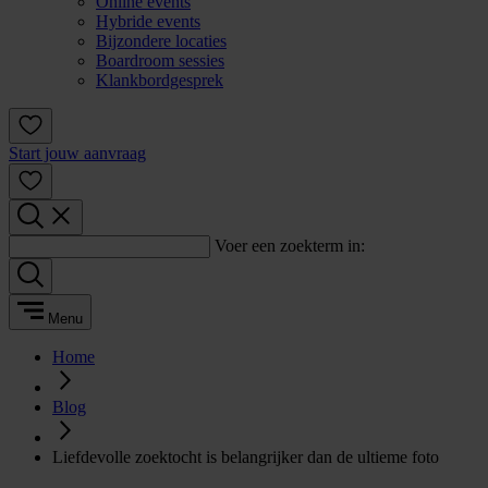
Online events
Hybride events
Bijzondere locaties
Boardroom sessies
Klankbordgesprek
Start jouw aanvraag
Voer een zoekterm in:
Menu
Home
Blog
Liefdevolle zoektocht is belangrijker dan de ultieme foto