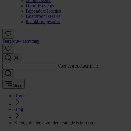
Online events
Hybride events
Bijzondere locaties
Boardroom sessies
Klankbordgesprek
Start jouw aanvraag
Voer een zoekterm in:
Menu
Home
Blog
Klantgerichtheid zonder strategie is kansloos