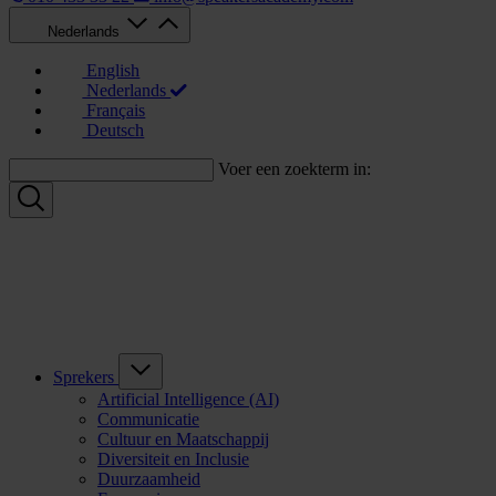
Nederlands
English
Nederlands
Français
Deutsch
Voer een zoekterm in:
Sprekers
Artificial Intelligence (AI)
Communicatie
Cultuur en Maatschappij
Diversiteit en Inclusie
Duurzaamheid