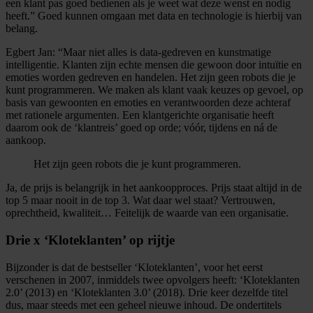
een klant pas goed bedienen als je weet wat deze wenst en nodig
heeft.” Goed kunnen omgaan met data en technologie is hierbij van
belang.
Egbert Jan: “Maar niet alles is data-gedreven en kunstmatige
intelligentie. Klanten zijn echte mensen die gewoon door intuïtie en
emoties worden gedreven en handelen. Het zijn geen robots die je
kunt programmeren. We maken als klant vaak keuzes op gevoel, op
basis van gewoonten en emoties en verantwoorden deze achteraf
met rationele argumenten. Een klantgerichte organisatie heeft
daarom ook de ‘klantreis’ goed op orde; vóór, tijdens en ná de
aankoop.
Het zijn geen robots die je kunt programmeren.
Ja, de prijs is belangrijk in het aankoopproces. Prijs staat altijd in de
top 5 maar nooit in de top 3. Wat daar wel staat? Vertrouwen,
oprechtheid, kwaliteit… Feitelijk de waarde van een organisatie.
Drie x ‘Kloteklanten’ op rijtje
Bijzonder is dat de bestseller ‘Kloteklanten’, voor het eerst
verschenen in 2007, inmiddels twee opvolgers heeft: ‘Kloteklanten
2.0’ (2013) en ‘Kloteklanten 3.0’ (2018). Drie keer dezelfde titel
dus, maar steeds met een geheel nieuwe inhoud. De ondertitels