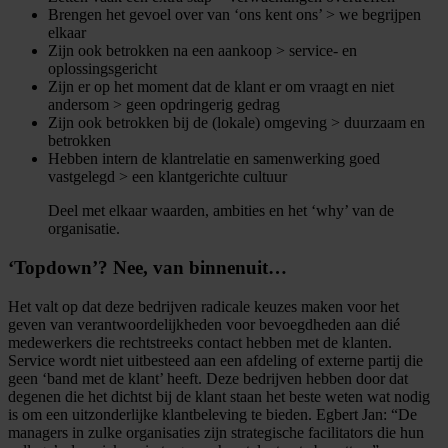
Brengen het gevoel over van ‘ons kent ons’ > we begrijpen
elkaar
Zijn ook betrokken na een aankoop > service- en
oplossingsgericht
Zijn er op het moment dat de klant er om vraagt en niet
andersom > geen opdringerig gedrag
Zijn ook betrokken bij de (lokale) omgeving > duurzaam en
betrokken
Hebben intern de klantrelatie en samenwerking goed
vastgelegd > een klantgerichte cultuur
Deel met elkaar waarden, ambities en het ‘why’ van de
organisatie.
‘Topdown’? Nee, van binnenuit…
Het valt op dat deze bedrijven radicale keuzes maken voor het
geven van verantwoordelijkheden voor bevoegdheden aan dié
medewerkers die rechtstreeks contact hebben met de klanten.
Service wordt niet uitbesteed aan een afdeling of externe partij die
geen ‘band met de klant’ heeft. Deze bedrijven hebben door dat
degenen die het dichtst bij de klant staan het beste weten wat nodig
is om een uitzonderlijke klantbeleving te bieden. Egbert Jan: “De
managers in zulke organisaties zijn strategische facilitators die hun