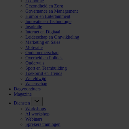
Economie
Gezondheid en Zorg
Governance en Management
Humor en Entertainment
Innovatie en Technologie
Inspiratie
Internet en Digitaal
Leiderschap en Ontwikkeling
Marketing en Sales
Motivatie
Ondernemerschap
Overheid en Politiek
Onderwijs
Sport en Teambuilding
Toekomst en Trends
Wereldwijd
Wetenschap
Dagvoorzitters
Magazine
Diensten
Workshops
AI workshop
Webinars
Sprekers trainingen