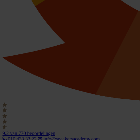
9.2
van 770 beoordelingen
010 433 33 22
info@speakersacademy.com