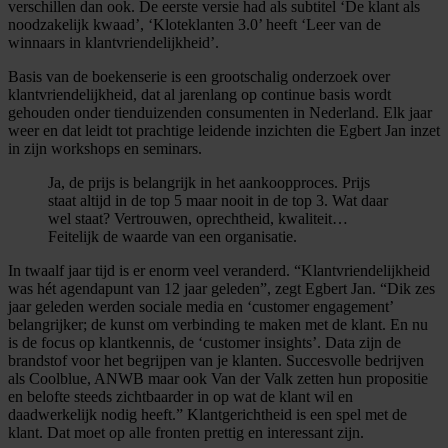
verschillen dan ook. De eerste versie had als subtitel ‘De klant als
noodzakelijk kwaad’, ‘Kloteklanten 3.0’ heeft ‘Leer van de
winnaars in klantvriendelijkheid’.
Basis van de boekenserie is een grootschalig onderzoek over
klantvriendelijkheid, dat al jarenlang op continue basis wordt
gehouden onder tienduizenden consumenten in Nederland. Elk jaar
weer en dat leidt tot prachtige leidende inzichten die Egbert Jan inzet
in zijn workshops en seminars.
Ja, de prijs is belangrijk in het aankoopproces. Prijs
staat altijd in de top 5 maar nooit in de top 3. Wat daar
wel staat? Vertrouwen, oprechtheid, kwaliteit…
Feitelijk de waarde van een organisatie.
In twaalf jaar tijd is er enorm veel veranderd. “Klantvriendelijkheid
was hét agendapunt van 12 jaar geleden”, zegt Egbert Jan. “Dik zes
jaar geleden werden sociale media en ‘customer engagement’
belangrijker; de kunst om verbinding te maken met de klant. En nu
is de focus op klantkennis, de ‘customer insights’. Data zijn de
brandstof voor het begrijpen van je klanten. Succesvolle bedrijven
als Coolblue, ANWB maar ook Van der Valk zetten hun propositie
en belofte steeds zichtbaarder in op wat de klant wil en
daadwerkelijk nodig heeft.” Klantgerichtheid is een spel met de
klant. Dat moet op alle fronten prettig en interessant zijn.