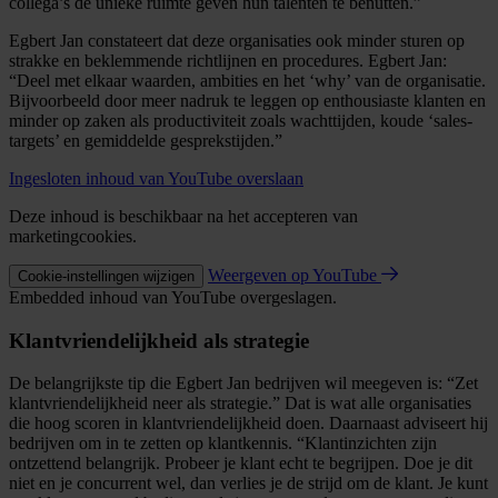
collega’s de unieke ruimte geven hun talenten te benutten.”
Egbert Jan constateert dat deze organisaties ook minder sturen op
strakke en beklemmende richtlijnen en procedures. Egbert Jan:
“Deel met elkaar waarden, ambities en het ‘why’ van de organisatie.
Bijvoorbeeld door meer nadruk te leggen op enthousiaste klanten en
minder op zaken als productiviteit zoals wachttijden, koude ‘sales-
targets’ en gemiddelde gesprekstijden.”
Ingesloten inhoud van YouTube overslaan
Deze inhoud is beschikbaar na het accepteren van
marketingcookies.
Weergeven op YouTube
Cookie-instellingen wijzigen
Embedded inhoud van YouTube overgeslagen.
Klantvriendelijkheid als strategie
De belangrijkste tip die Egbert Jan bedrijven wil meegeven is: “Zet
klantvriendelijkheid neer als strategie.” Dat is wat alle organisaties
die hoog scoren in klantvriendelijkheid doen. Daarnaast adviseert hij
bedrijven om in te zetten op klantkennis. “Klantinzichten zijn
ontzettend belangrijk. Probeer je klant echt te begrijpen. Doe je dit
niet en je concurrent wel, dan verlies je de strijd om de klant. Je kunt