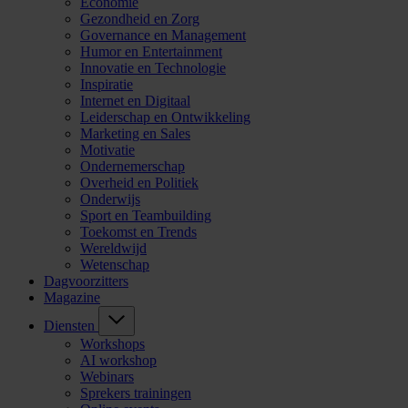
Economie
Gezondheid en Zorg
Governance en Management
Humor en Entertainment
Innovatie en Technologie
Inspiratie
Internet en Digitaal
Leiderschap en Ontwikkeling
Marketing en Sales
Motivatie
Ondernemerschap
Overheid en Politiek
Onderwijs
Sport en Teambuilding
Toekomst en Trends
Wereldwijd
Wetenschap
Dagvoorzitters
Magazine
Diensten
Workshops
AI workshop
Webinars
Sprekers trainingen