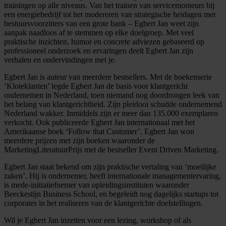
trainingen op alle niveaus. Van het trainen van servicemonteurs bij
een energiebedrijf tot het modereren van strategische heidagen met
bestuursvoorzitters van een grote bank – Egbert Jan weet zijn
aanpak naadloos af te stemmen op elke doelgroep. Met veel
praktische inzichten, humor en concrete adviezen gebaseerd op
professioneel onderzoek en ervaringen deelt Egbert Jan zijn
verhalen en ondervindingen met je.
Egbert Jan is auteur van meerdere bestsellers. Met de boekenserie
‘Kloteklanten’ legde Egbert Jan de basis voor klantgericht
ondernemen in Nederland, toen niemand nog doordrongen leek van
het belang van klantgerichtheid. Zijn pleidooi schudde ondernemend
Nederland wakker. Inmiddels zijn er meer dan 135.000 exemplaren
verkocht. Ook publiceerde Egbert Jan internationaal met het
Amerikaanse boek ‘Follow that Customer’. Egbert Jan won
meerdere prijzen met zijn boeken waaronder de
MarketingLiteratuurPrijs met de bestseller Event Driven Marketing.
Egbert Jan staat bekend om zijn praktische vertaling van ‘moeilijke
zaken’. Hij is ondernemer, heeft internationale managementervaring,
is mede-initiatiefnemer van opleidingsinstituten waaronder
Beeckestijn Business School, en begeleidt nog dagelijks startups tot
corporates in het realiseren van de klantgerichte doelstellingen.
Wil je Egbert Jan inzetten voor een lezing, workshop of als