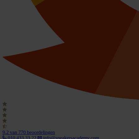
9.2
van 770 beoordelingen
010 433 33 22
info@speakersacademy.com