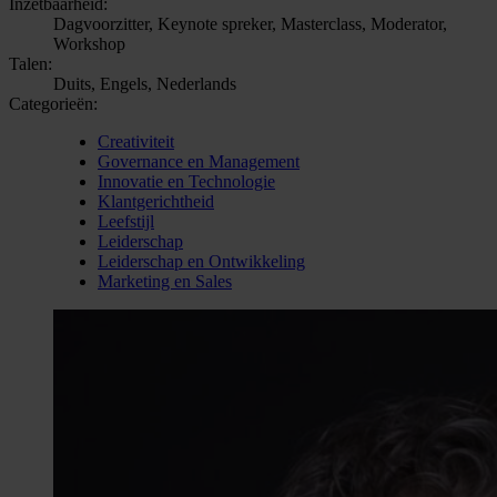
Inzetbaarheid:
Dagvoorzitter, Keynote spreker, Masterclass, Moderator,
Workshop
Talen:
Duits, Engels, Nederlands
Categorieën:
Creativiteit
Governance en Management
Innovatie en Technologie
Klantgerichtheid
Leefstijl
Leiderschap
Leiderschap en Ontwikkeling
Marketing en Sales