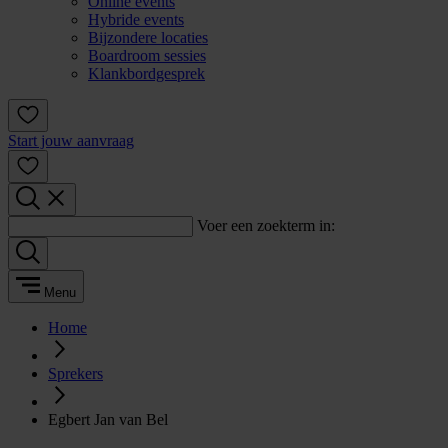
Online events
Hybride events
Bijzondere locaties
Boardroom sessies
Klankbordgesprek
Start jouw aanvraag
Voer een zoekterm in:
Menu
Home
Sprekers
Egbert Jan van Bel