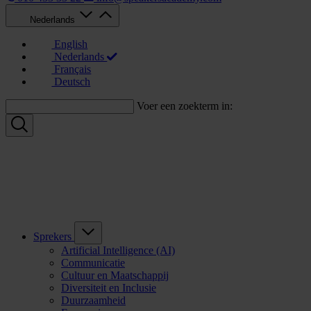
Nederlands
English
Nederlands
Français
Deutsch
Voer een zoekterm in:
Sprekers
Artificial Intelligence (AI)
Communicatie
Cultuur en Maatschappij
Diversiteit en Inclusie
Duurzaamheid