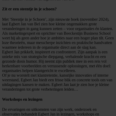
Zit er een steentje in je schoen?
Met ‘Steentje in je Schoen’, zijn nieuwste boek (november 2024),
laat Egbert Jan van Bel zien hoe kleine ongemakken grote
veranderingen in gang kunnen zetten – voor organisaties én klanten.
Als marketingexpert en oprichter van Beeckestijn Business School
weet hij als geen ander hoe je ambities naar een hoger plan tilt. Geen
loze theorieën, maar messcherpe inzichten en praktische handvatten
waarmee iedereen in de organisatie direct aan de slag kan.
Egbert Jan prikkelt, inspireert en confronteert. Zijn aanpak is een
unieke mix van strategische diepgang, verhalende kracht en een
gezonde dosis humor. Hij neemt zijn publiek mee in een reis vol
herkenbare voorbeelden en verrassende oplossingen, met één doel:
organisaties helpen klantgericht te excelleren.
Of je nu worstelt met klantretentie, kansrijke innovaties of interne
weerstand, Egbert Jan biedt een frisse blik en concrete tools om van
uitdagingen kansen te maken. Egbert Jan laat je zien hoe je kleine
veranderingen tot grote verbeteringen leiden…
Workshops en lezingen
De ervaringen en uitkomsten van zijn werk, onderzoek en
observaties behandelt Egbert Jan in lezingen, workshops en