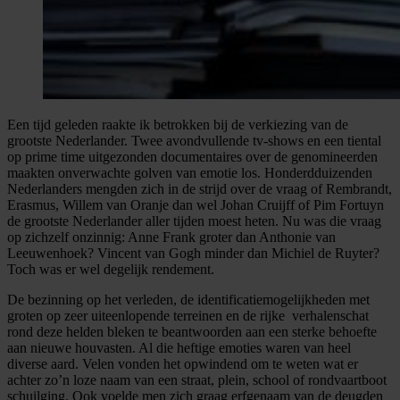
Een tijd geleden raakte ik betrokken bij de verkiezing van de
grootste Nederlander. Twee avondvullende tv-shows en een tiental
op prime time uitgezonden documentaires over de genomineerden
maakten onverwachte golven van emotie los. Honderdduizenden
Nederlanders mengden zich in de strijd over de vraag of Rembrandt,
Erasmus, Willem van Oranje dan wel Johan Cruijff of Pim Fortuyn
de grootste Nederlander aller tijden moest heten. Nu was die vraag
op zichzelf onzinnig: Anne Frank groter dan Anthonie van
Leeuwenhoek? Vincent van Gogh minder dan Michiel de Ruyter?
Toch was er wel degelijk rendement.
De bezinning op het verleden, de identificatiemogelijkheden met
groten op zeer uiteenlopende terreinen en de rijke verhalenschat
rond deze helden bleken te beantwoorden aan een sterke behoefte
aan nieuwe houvasten. Al die heftige emoties waren van heel
diverse aard. Velen vonden het opwindend om te weten wat er
achter zo’n loze naam van een straat, plein, school of rondvaartboot
schuilging. Ook voelde men zich graag erfgenaam van de deugden