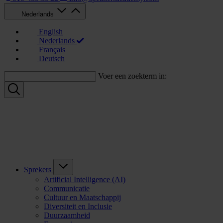
Nederlands
English
Nederlands
Français
Deutsch
Voer een zoekterm in:
Sprekers
Artificial Intelligence (AI)
Communicatie
Cultuur en Maatschappij
Diversiteit en Inclusie
Duurzaamheid