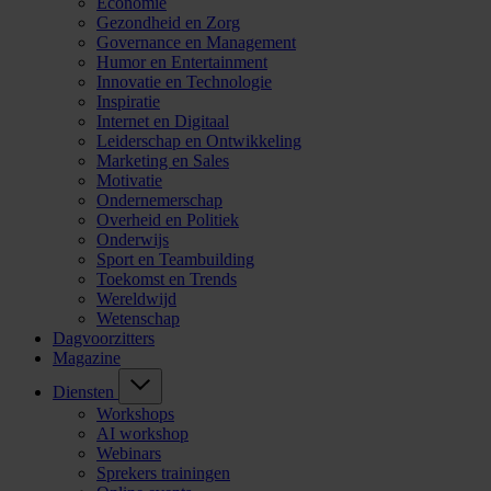
Economie
Gezondheid en Zorg
Governance en Management
Humor en Entertainment
Innovatie en Technologie
Inspiratie
Internet en Digitaal
Leiderschap en Ontwikkeling
Marketing en Sales
Motivatie
Ondernemerschap
Overheid en Politiek
Onderwijs
Sport en Teambuilding
Toekomst en Trends
Wereldwijd
Wetenschap
Dagvoorzitters
Magazine
Diensten
Workshops
AI workshop
Webinars
Sprekers trainingen