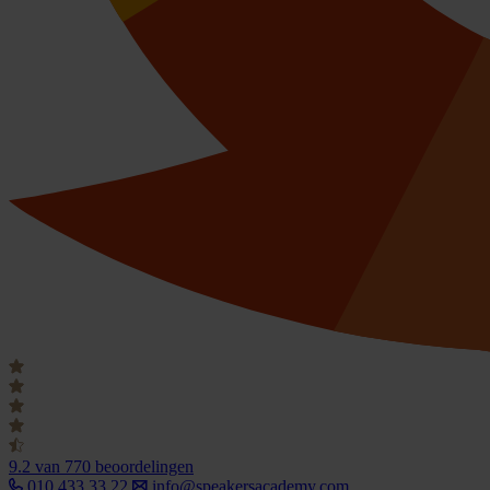
9.2
van 770 beoordelingen
010 433 33 22
info@speakersacademy.com