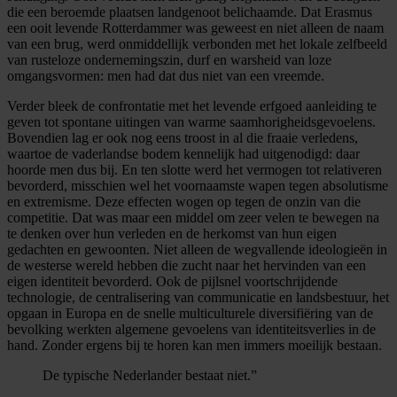
die een beroemde plaatsen landgenoot belichaamde. Dat Erasmus
een ooit levende Rotterdammer was geweest en niet alleen de naam
van een brug, werd onmiddellijk verbonden met het lokale zelfbeeld
van rusteloze ondernemingszin, durf en warsheid van loze
omgangsvormen: men had dat dus niet van een vreemde.
Verder bleek de confrontatie met het levende erfgoed aanleiding te
geven tot spontane uitingen van warme saamhorigheidsgevoelens.
Bovendien lag er ook nog eens troost in al die fraaie verledens,
waartoe de vaderlandse bodem kennelijk had uitgenodigd: daar
hoorde men dus bij. En ten slotte werd het vermogen tot relativeren
bevorderd, misschien wel het voornaamste wapen tegen absolutisme
en extremisme. Deze effecten wogen op tegen de onzin van die
competitie. Dat was maar een middel om zeer velen te bewegen na
te denken over hun verleden en de herkomst van hun eigen
gedachten en gewoonten. Niet alleen de wegvallende ideologieën in
de westerse wereld hebben die zucht naar het hervinden van een
eigen identiteit bevorderd. Ook de pijlsnel voortschrijdende
technologie, de centralisering van communicatie en landsbestuur, het
opgaan in Europa en de snelle multiculturele diversifiëring van de
bevolking werkten algemene gevoelens van identiteitsverlies in de
hand. Zonder ergens bij te horen kan men immers moeilijk bestaan.
De typische Nederlander bestaat niet.”